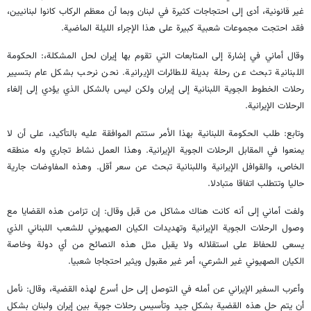
غير قانونية، أدى إلى احتجاجات كثيرة في لبنان وبما أن معظم الركاب كانوا لبنانيين،
فقد احتجت مجموعات شعبية كبيرة على هذا الإجراء الليلة الماضية.
وقال أماني في إشارة إلى المتابعات التي تقوم بها إيران لحل المشكلة،: الحكومة
اللبنانية تبحث عن رحلة بديلة للطائرات الإيرانية. نحن نرحب بشكل عام بتسيير
رحلات الخطوط الجوية اللبنانية إلى إيران ولكن ليس بالشكل الذي يؤدي إلى إلغاء
الرحلات الإيرانية.
وتابع: طلب الحكومة اللبنانية بهذا الأمر ستتم الموافقة عليه بالتأكيد، على أن لا
يمنعوا في المقابل الرحلات الجوية الإيرانية. وهذا العمل نشاط تجاري وله منطقه
الخاص، والقوافل الإيرانية واللبنانية تبحث عن سعر أقل. وهذه المفاوضات جارية
حاليا وتتطلب اتفاقا متبادلا.
ولفت أماني إلى أنه كانت هناك مشاكل من قبل وقال: إن تزامن هذه القضايا مع
وصول الرحلات الجوية الإيرانية وتهديدات الکیان الصهيوني للشعب اللبناني الذي
يسعى للحفاظ على استقلاله ولا يقبل مثل هذه النصائح من أي دولة وخاصة
الکیان الصهيوني غير الشرعي، أمر غير مقبول ويثير احتجاجا شعبيا.
وأعرب السفير الإيراني عن أمله في التوصل إلى حل أسرع لهذه القضية، وقال: نأمل
أن يتم حل هذه القضية بشكل جيد وتأسيس رحلات جوية بين إيران ولبنان بشكل