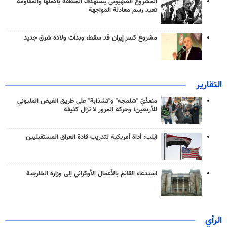
المشروع الصهيوني يستهدف المنطقة بأكملها والمقاومة
تعيد رسم معادلة المواجهة
مشروع كسر إيران قد سقط، وبدأت ولادة شرق جديد
التقارير
منفذَيّ "شلمجه" و"تشذابة" على طريق الفيض المليوني
للأربعين؛ وحركة المرور لا تزال كثيفة
آيلب: أداة أمريكية لتدريب قادة العراق المستقبليين
استدعاء القائم بالأعمال الأوكراني إلى وزارة الخارجية
الرأي