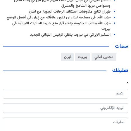
السفير الايراني في لبنان: ايران تقف اليوم أقوى من أي وقت مضى
وستواصل دربها الشامخ والمشرق
طهران تتابع مفاوضات استئناف الرحلات الجوية مع لبنان
حزب الله: في مصلحة لبنان ان تكون علاقاته مع إيران في أفضل الوضع
حزب الله يطالب الحكومة بإلغاء قرار منع هبوط الطائرات الايرانية في
بيروت
السفير الإيراني في بيروت يلتقي الرئيس اللبناني الجديد
سمات
مجتبى اماني
بيروت
ايران
تعليقك