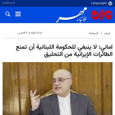
٠٩‏/٠٨‏/٢٠٢٦
إيران
السياسة
١٤‏/٠٢‏/٢٠٢٥، ٥:٣٦ م
اماني: لا ينبغي للحكومة اللبنانية أن تمنع
الطائرات الإيرانية من التحليق