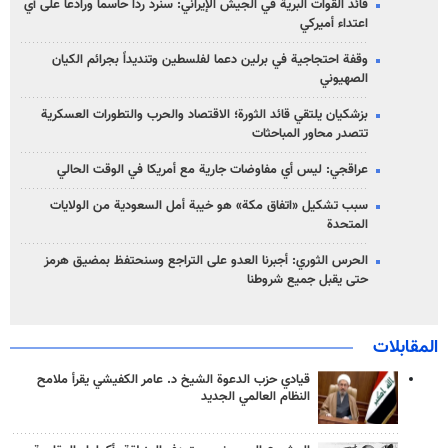
قائد القوات البرية في الجيش الإيراني: سنرد رداً حاسماً ورادعاً على أي
اعتداء أميركي
وقفة احتجاجية في برلين دعما لفلسطين وتنديداً بجرائم الكيان
الصهیوني
بزشكيان يلتقي قائد الثورة؛ الاقتصاد والحرب والتطورات العسكرية
تتصدر محاور المباحثات
عراقجي: ليس أي مفاوضات جارية مع أمريكا في الوقت الحالي
سبب تشكيل «اتفاق مكة» هو خيبة أمل السعودية من الولايات
المتحدة
الحرس الثوري: أجبرنا العدو على التراجع وسنحتفظ بمضيق هرمز
حتى يقبل جميع شروطنا
المقابلات
قيادي حزب الدعوة الشيخ د. عامر الكفيشي يقرأ ملامح
النظام العالمي الجديد