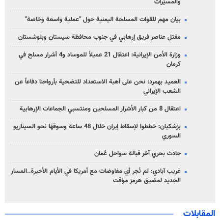
والمسيّرات
بيان مهم للقوات المسلحة اليمنية حول "عملية واسعة وخاصة"
مقتل عناصر فريق إرهابي في جنوب محافظة سيستان وبلوشستان
وزارة الأمن الإيرانية: اعتقال 21 عميلاً للموساد و4 أشرار مسلح في
كرمان
العميد بهمرد: نحن على أهبة الاستعداد للتضحية بأرواحنا دفاعاً عن
الشعب الإيراني
اعتقال 8 من كبار الأشرار المسلحين ومنتسبي الجماعات الإرهابية
بزشكيان: خططوا لإسقاط إيران خلال 48 ساعة وسوقها نحو السيناريو
السوري
حادث بحري آخر قبالة سواحل عُمان
غريب آبادي: لم نُجرِ أي مفاوضات مع أمريكا في الأيام الأخيرة..المسار
الجديد لمضيق هرمز مؤقت
المقابلات