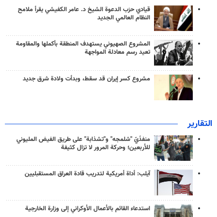
قيادي حزب الدعوة الشيخ د. عامر الكفيشي يقرأ ملامح
النظام العالمي الجديد
المشروع الصهيوني يستهدف المنطقة بأكملها والمقاومة
تعيد رسم معادلة المواجهة
مشروع كسر إيران قد سقط، وبدأت ولادة شرق جديد
التقارير
منفذَيّ "شلمجه" و"تشذابة" على طريق الفيض المليوني
للأربعين؛ وحركة المرور لا تزال كثيفة
آيلب: أداة أمريكية لتدريب قادة العراق المستقبليين
استدعاء القائم بالأعمال الأوكراني إلى وزارة الخارجية