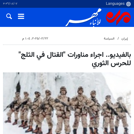
٠٧‏/٠٨‏/٢٠٢٦
إيران
السياسة
٢٢‏/٠٢‏/٢٠٢٥، ١:٠٤ م
بالفيديو.. اجراء مناورات "القتال في الثلج"
للحرس الثوري