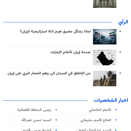
الرأي
لماذا يشكّل مضيق هرمز أداة استراتيجية لإيران؟
صدمة إيران لأحلام الإمارات
من الإخفاق في الميدان إلى وهم الحصار البري على إيران
اخبار الشخصيات
الامام الخامنئي
رئیس السلطة القضائیة
الحاج قاسم سليماني
السيد حسن نصرالله
السید عبدالملک الحوثي
الشيخ عيسى قاسم