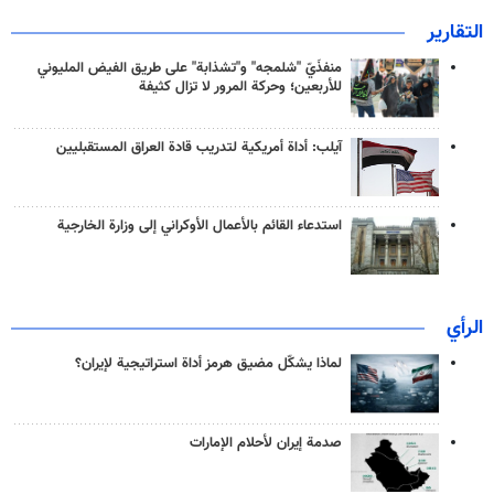
التقارير
منفذَيّ "شلمجه" و"تشذابة" على طريق الفيض المليوني
للأربعين؛ وحركة المرور لا تزال كثيفة
آيلب: أداة أمريكية لتدريب قادة العراق المستقبليين
استدعاء القائم بالأعمال الأوكراني إلى وزارة الخارجية
الرأي
لماذا يشكّل مضيق هرمز أداة استراتيجية لإيران؟
صدمة إيران لأحلام الإمارات