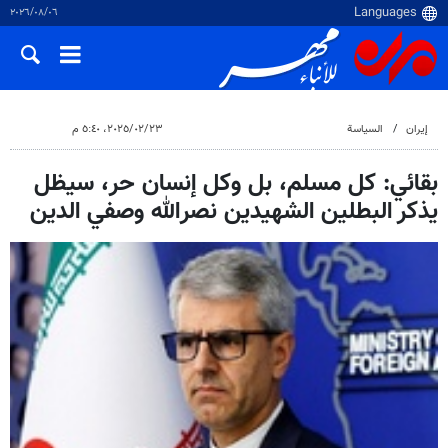
٠٦‏/٠٨‏/٢٠٢٦
إيران
السياسة
٢٣‏/٠٢‏/٢٠٢٥، ٥:٤٠ م
بقائي: كل مسلم، بل وكل إنسان حر، سيظل
يذكر البطلين الشهيدين نصرالله وصفي الدين