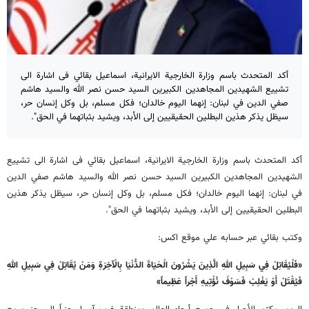
أكد المتحدث باسم وزارة الخارجية الايرانية، اسماعيل بقائي فی اشارة الى
تشييع الشهيدين المجاهدين الكبيرين السيد حسن نصر الله والسيد هاشم
صفي الدين في لبنان: إنهما اليوم خالدان؛ فكل مسلم، بل وكل إنسان حر،
سيظل يذكر هذين البطلين الحقيقيين إلى الأبد، ويشيد بثباتهما في الحق".
أكد المتحدث باسم وزارة الخارجية الايرانية، اسماعيل بقائي فی اشارة الى تشييع
الشهيدين المجاهدين الكبيرين السيد حسن نصر الله والسيد هاشم صفي الدين
في لبنان: إنهما اليوم خالدان؛ فكل مسلم، بل وكل إنسان حر، سيظل يذكر هذين
البطلين الحقيقيين إلى الأبد، ويشيد بثباتهما في الحق".
وكتب بقائي عبر حسابه علي موقع اكس:
«فَلْيُقَاتِلْ فِي سَبِيلِ اللهِ الَّذِينَ يَشْرُونَ الْحَيَاةَ الدُّنْيَا بِالْآخِرَةِ وَمَنْ يُقَاتِلْ فِي سَبِيلِ اللهِ
فَيُقْتَلْ أَوْ يَغْلِبْ فَسَوْفَ نُؤْتِيهِ أَجْراً عَظِيماً»