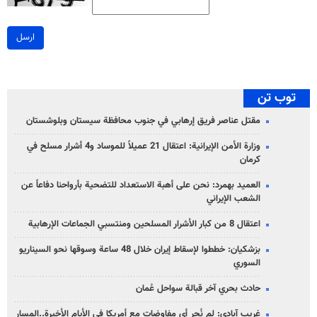
ارسل
توب تن
مقتل عناصر فريق إرهابي في جنوب محافظة سيستان وبلوشستان
وزارة الأمن الإيرانية: اعتقال 21 عميلاً للموساد و4 أشرار مسلح في
كرمان
العميد بهمرد: نحن على أهبة الاستعداد للتضحية بأرواحنا دفاعاً عن
الشعب الإيراني
اعتقال 8 من كبار الأشرار المسلحين ومنتسبي الجماعات الإرهابية
بزشكيان: خططوا لإسقاط إيران خلال 48 ساعة وسوقها نحو السيناريو
السوري
حادث بحري آخر قبالة سواحل عُمان
غريب آبادي: لم نُجرِ أي مفاوضات مع أمريكا في الأيام الأخيرة..المسار