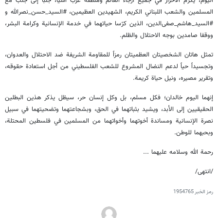
اليوم، يكرّم الأحرار في جميع أرجاء العالم ومنطقة غرب آسيا، جنباً إلى جنب مع
المسلمين والشعب اللبناني الکریم، الشهيدين العظيمين، #السيد_حسن_نصرالله و
#السيد_هاشم_صفى‌الدين، الذين كرّسا حياتهما في خدمة الإنسانية وكرامة البشر،
ووقفا صامدين بوجه الاحتلال والظلم.
تمثل هاتان الشخصيتان العظمیتان رمزاً للمقاومة الشريفة ضد الاحتلال والعدوان،
وتجسيداً حياً لدعم النضال المشروع للشعب الفلسطيني من أجل استعادة حقوقه،
وتقرير مصيره، ونيل حياة كريمة.
إنهما اليوم خالدان؛ فكل مسلم، بل وكل إنسان حر، سيظل يذكر هذين البطلين
الحقيقيين إلى الأبد، ويشيد بثباتهما في الحق، وبشجاعتهما وتضحيتهما في سبيل
نصرة الإنسانية ومساندة أخوتهما وأخواتهما من المسلمين في فلسطين المحتلة،
وبحبهما للوطن.
رحمة الله وسلامه عليهما ...
/انتهى/
رمز الخبر
1954765