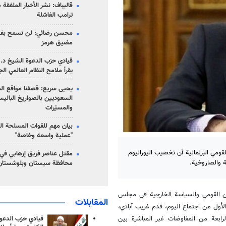
قاليباف: نشر الأخبار الملفقة
ترامب الفاشلة
محسن رضائي: لن نسمح بفتح
مضيق هرمز
قيادي حزب الدعوة الشيخ د. 
يقرأ ملامح النظام العالمي ال
يحيى سريع: قصفنا مواقع الم
السعوديين بالصواريخ الباليس
والمسيّرات
بيان مهم للقوات المسلحة ال
"عملية واسعة وخاصة"
لقومي البرلمانية أن تخصيب اليورانيوم
مقتل عناصر فريق إرهابي في
ة والصاروخية.
محافظة سيستان وبلوشستان
من القومي والسياسة الخارجية في مجلس
المقابلات
 اللجنة، وفي الجزء الأول من اجتماع اليوم، قدم غريب آبادي،
قيادي حزب الدعوة
الرابعة من المفاوضات غير المباشرة بين