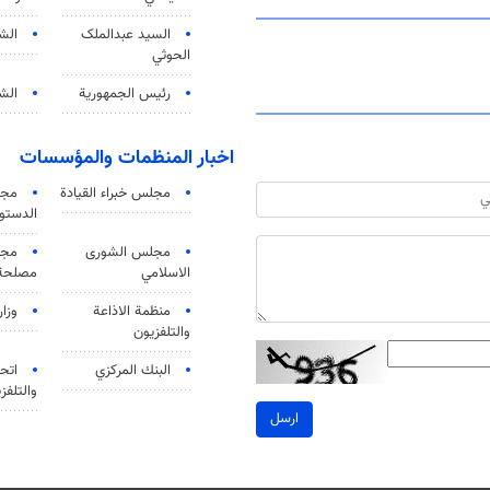
السید عبدالملک
الش
الحوثي
رئيس الجمهورية
الشي
اخبار المنظمات والمؤسسات
مجلس خبراء القيادة
مجل
الدستو
مجلس الشورى
مجم
الاسلامي
مصلحة 
منظمة الاذاعة
وزار
والتلفزیون
البنك المركزي
اتحا
والتلفز
ارسل