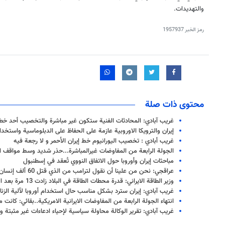
والتهديدات.
رمز الخبر
1957937
محتوى ذات صلة
غريب آبادي: المحادثات الفنية ستكون غير مباشرة والتخصيب أحد خطو
إيران والترويكا الاوروبية عازمة على الحفاظ على الدبلوماسية واستخدا
غريب أبادي : تخصيب اليورانيوم خط إيران الأحمر و لا رجعة فيه
الجولة الرابعة من المفاوضات غيرالمباشرة...حذر شديد وسط مواقف ا
مباحثات إيران وأوروبا حول الاتفاق النووي تُعقد في إسطنبول
عراقجي: نحن من علينا أن نقول لترامب من الذي قتل 60 ألف إنسان في غزة؟
وزير الطاقة الايراني: قدرة محطات الطاقة في البلاد زادت 13 مرة بعد الثورة الاسلامية
غريب آبادي: إيران سترد بشكل مناسب حال استخدام أوروبا لآلية الزنا
انتهاء الجولة الرابعة من المفاوضات الايرانية الامريكية..بقائي: كان
غريب آبادي: تقرير الوكالة محاولة سياسية لإحياء ادعاءات غير مثبتة و