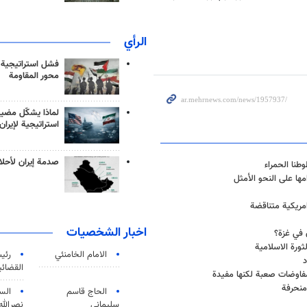
الرأي
فشل استراتيجية
محور المقاومة
لماذا يشكّل مضيق
استراتيجية لإيران
صدمة إيران لأحلام
طنا الحمراء
مها على النحو الأمثل
مريكية متناقضة
اخبار الشخصيات
الامام الخامنئي
رئی
د
القضائی
ت مفاوضات صعبة لكنها مفيدة
منحرفة
الحاج قاسم
الس
سليماني
نصرالله