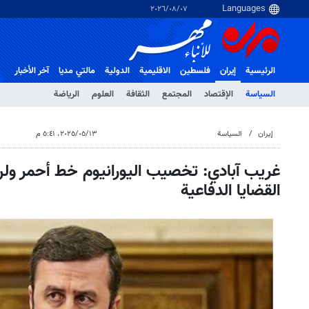
٠٧‏/٠٨‏/٢٠٢٦
الرئيسية
إيران
فلسطین
الاقلیمیة
الدولية
مالتي مدیا
آخر الأخبار
السياسة
الإقتصاد
المجتمع
الثقافة
العلوم
الرياضة
إيران
السياسة
١٣‏/٠٥‏/٢٠٢٥، ٥:٤١ م
غريب آبادي: تخصيب اليورانيوم خط أحمر ول
القضايا الدفاعية