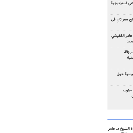
 هي استراتيجية
 ممر ثانٍ في
عامر الكفيشي
جديد
رتزقة
تية
يمنية حول
 جنوب
 الشيخ د. عامر