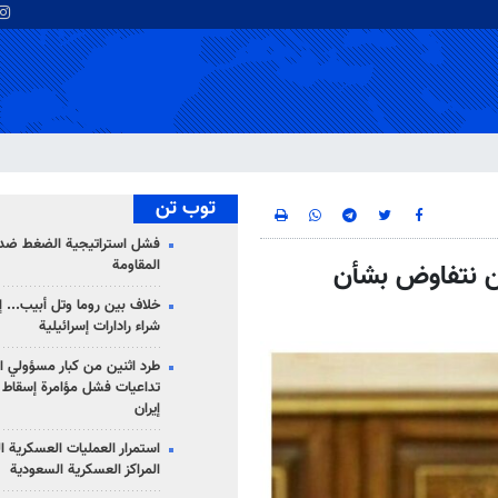
توب تن
فشل استراتيجية الضغط ضد
المقاومة
ن نتفاوض بشأن
خلاف بين روما وتل أبيب... إ
شراء رادارات إسرائيلية
طرد اثنين من كبار مسؤولي ال
تداعيات فشل مؤامرة إسقاط ا
إيران
استمرار العمليات العسكرية ا
المراكز العسكرية السعودية