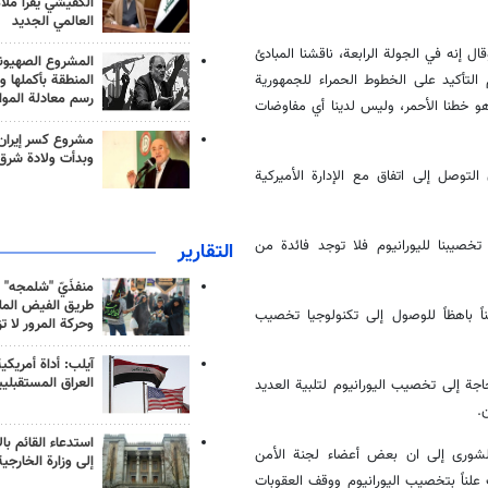
الكفيشي يقرأ ملا
العالمي الجديد
ال إنه في الجولة الرابعة، ناقشنا المبادئ
المشروع الصهيو
التأكيد على الخطوط الحمراء للجمهورية
المنطقة بأكملها و
رسم معادلة الموا
هو خطنا الأحمر، وليس لدينا أي مفاوضات
مشروع كسر إيران
وبدأت ولادة شرق
لتوصل إلى اتفاق مع الإدارة الأميركية
تخصيبنا لليورانيوم فلا توجد فائدة من
التقارير
منفذَيّ "شلمجه" 
طريق الفيض الملي
اً باهظاً للوصول إلى تكنولوجيا تخصيب
وحركة المرور لا ت
آيلب: أداة أمريكي
العراق المستقبلي
بحاجة إلى تخصيب اليورانيوم لتلبية العديد
.
استدعاء القائم بال
لشورى إلى ان بعض أعضاء لجنة الأمن
إلى وزارة الخارجية
 علناً بتخصيب اليورانيوم ووقف العقوبات