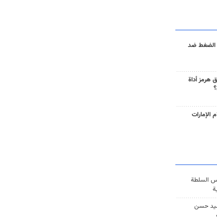
 الضغط ضد
 هرمز أداة
؟
 الإمارات
س السلطة
ة
يد حسن