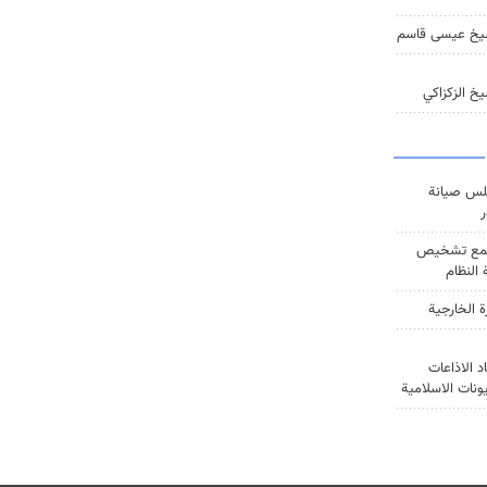
يخ عيسى قاسم
خ الزكزاكي
س صيانة
ر
ع تشخيص
النظام
ة الخارجية
د الاذاعات
يونات الاسلامية