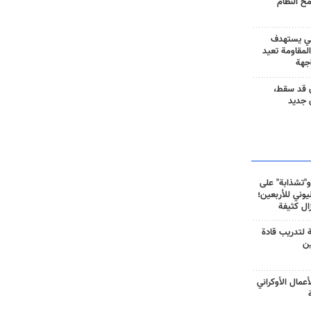
مح النظام
ني يستهدف
المقاومة تعيد
جهة
 قد سقط،
 جديد
و"تشذابة" على
وني للأربعين؛
زال كثيفة
ة لتدريب قادة
ين
أعمال الأوكراني