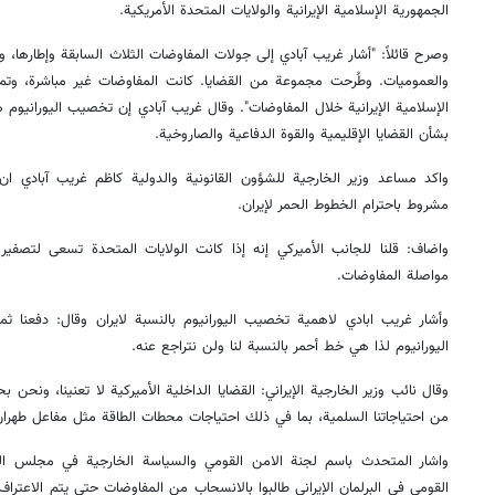
الجمهورية الإسلامية الإيرانية والولايات المتحدة الأمريكية.
وصرح قائلاً: "أشار غريب آبادي إلى جولات المفاوضات الثلاث السابقة وإطارها، وق
والعموميات. وطُرحت مجموعة من القضايا. كانت المفاوضات غير مباشرة، وتم 
الإسلامية الإيرانية خلال المفاوضات". وقال غريب آبادي إن تخصيب اليورانيوم 
بشأن القضايا الإقليمية والقوة الدفاعية والصاروخية.
واكد مساعد وزير الخارجية للشؤون القانونية والدولية كاظم غريب آبادي ان ا
مشروط باحترام الخطوط الحمر لإيران.
واضاف: قلنا للجانب الأميركي إنه إذا كانت الولايات المتحدة تسعى لتصفير 
مواصلة المفاوضات.
وأشار غريب ابادي لاهمية تخصيب اليورانيوم بالنسبة لايران وقال: دفعنا ثمن
اليورانيوم لذا هي خط أحمر بالنسبة لنا ولن نتراجع عنه.
وقال نائب وزير الخارجية الإيراني: القضايا الداخلية الأميركية لا تعنينا، ونحن 
من احتياجاتنا السلمية، بما في ذلك احتياجات محطات الطاقة مثل مفاعل طهران
واشار المتحدث باسم لجنة الامن القومي والسياسة الخارجية في مجلس ا
القومي في البرلمان الإيراني طالبوا بالانسحاب من المفاوضات حتى يتم الاعتراف