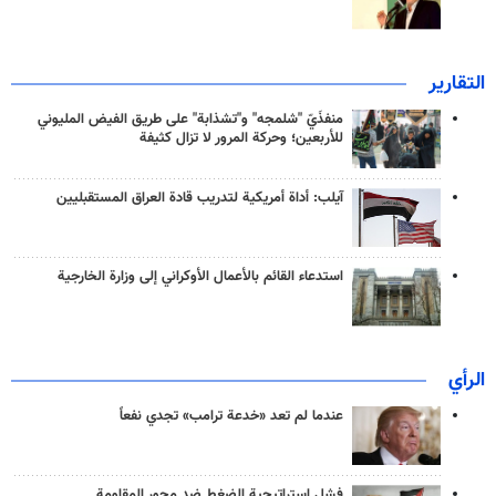
التقارير
منفذَيّ "شلمجه" و"تشذابة" على طريق الفيض المليوني
للأربعين؛ وحركة المرور لا تزال كثيفة
آيلب: أداة أمريكية لتدريب قادة العراق المستقبليين
استدعاء القائم بالأعمال الأوكراني إلى وزارة الخارجية
الرأي
عندما لم تعد «خدعة ترامب» تجدي نفعاً
فشل استراتيجية الضغط ضد محور المقاومة