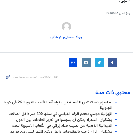
/انتهى/
رمز الخبر
1958648
جواد ماستری فراهانی
محتوى ذات صلة
عداءة إيرانية تقتنص الذهبية في بطولة آسيا لألعاب القوى الـ26 في كوريا
الجنوبية
الإيرانية طوسي تحطم الرقم القياسي في سباق 200 متر داخل الصالات
بزشكيان: السفراء يمكن أن يسهموا في تعزيز العلاقات بين الدول
الميدالية الذهبية من نصيب عداء إيراني في الألعاب الآسيوية للصم
بزشكيان: إيران ترحب بالمفاوضات دائما، ولكن التنمر ليس من قواعد