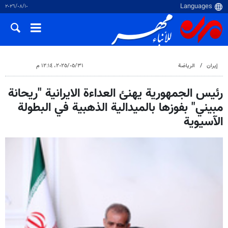
١٠‏/٠٨‏/٢٠٢٦
إيران
الرياضة
٣١‏/٠٥‏/٢٠٢٥، ١٢:١٤ م
رئيس الجمهورية يهنئ العداءة الايرانية "ريحانة
مبيني" بفوزها بالميدالية الذهبية في البطولة
الآسيوية