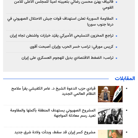
قاليباف يهنئ محسن رضائي بتعيينه أميناً للمجلس الأعلى للأمن
القومي
المقاومة السورية تعلن استهداف قوات جيش الاحتلال الصهيوني في
درعا جنوب سوريا
تراجع المخزون التسليحي الأميركي يقيّد خيارات واشنطن تجاه إيران
كريس مورفي: ترامب خسر الحرب وإيران أصبحت أقوى
ترامب: الضغط الاقتصادي بديل للهجوم العسكري على إيران
المقابلات
قيادي حزب الدعوة الشيخ د. عامر الكفيشي يقرأ ملامح
النظام العالمي الجديد
المشروع الصهيوني يستهدف المنطقة بأكملها والمقاومة
تعيد رسم معادلة المواجهة
مشروع كسر إيران قد سقط، وبدأت ولادة شرق جديد