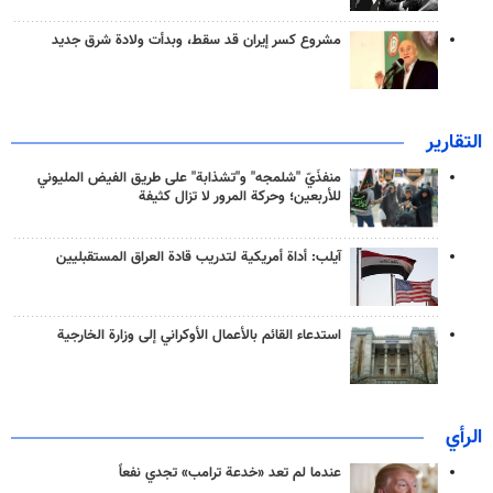
مشروع كسر إيران قد سقط، وبدأت ولادة شرق جديد
التقارير
منفذَيّ "شلمجه" و"تشذابة" على طريق الفيض المليوني
للأربعين؛ وحركة المرور لا تزال كثيفة
آيلب: أداة أمريكية لتدريب قادة العراق المستقبليين
استدعاء القائم بالأعمال الأوكراني إلى وزارة الخارجية
الرأي
عندما لم تعد «خدعة ترامب» تجدي نفعاً