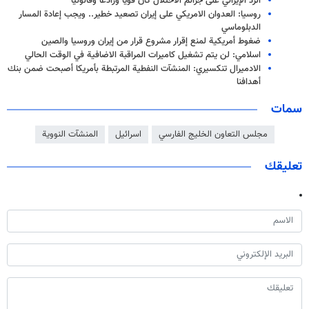
الرد الإيراني على جرائم الاحتلال كان قوياً ورادعاً وقانونياً
روسيا: العدوان الامريكي على إيران تصعيد خطير.. ويجب إعادة المسار
الدبلوماسي
ضغوط أمريكية لمنع إقرار مشروع قرار من إيران وروسيا والصين
اسلامي: لن يتم تشغيل كاميرات المراقبة الاضافية في الوقت الحالي
الادميرال تنكسيري: المنشآت النفطية المرتبطة بأمريكا أصبحت ضمن بنك
أهدافنا
سمات
مجلس التعاون الخليج الفارسي
اسرائيل
المنشآت النووية
تعليقك