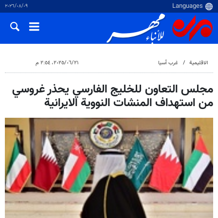
٠٩‏/٠٨‏/٢٠٢٦
الاقلیمیة
غرب آسیا
٢١‏/٠٦‏/٢٠٢٥، ٢:٥٤ م
مجلس التعاون للخليج الفارسي يحذر غروسي
من استهداف المنشات النووية الايرانية