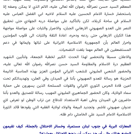
المعظم السيد حسن نصرالله رضوان الله تعالى عليه، الالم الذي لا يمكن وصفه إلا
باستحضار خسارة الامام الحسين عليه السلام لاخيه ابي الفضل العباس عليه
السلام في ساحة كربلاء، لكن بالتأكيد على مواصلة دربه الجهادي حتى تحقيق
النصر على العدو الصهيوني الارهابي الجبان، والاصرار والثبات على مواصلة مواجهة
هذا الكيان الارهابي حتى ردعه ودحره، اعادة الثقة والثبات الى قلوب المؤمنين
واحرار العالم بأن الجمهورية الاسلامية الايرانية على ثباتها وايمانها في دعم
المستضعفين في العالم مهما بلغت التضحيات.
والاعلان مسبقا والتحضير لهذا الحدث الكبير لخطبة الجمعة، ولتأبين الشهيد
العظيم درة الاسلام والمقاومة السيد حسن نصرالله رضوان الله تعالى عليه،
والحضور الشعبي المليوني للشعب الايراني المؤمن العزيز بهذه المناسبة الاليمة
الحزينة هو رسالة للعدو الصهيوني بأننا في الميدان وفي العلن، وتهديداتكم تحت
اعين قادة الحرس الثوري الايراني والقوات المسلحة الذين يسهرون على حماية
سماء الولاية، وكان الحضور الجماهيري المليوني المهيب رسالة للصديق والعدو بأننا
حاضرون في الميدان وعلى اهبة الاستعداد للدفاع عن تراب الوطن لو تعرض لاي
عدوان صهيوني غاشم. وتجديد البيعة والولاء لولاية الفقيه التي يقودها قائد الثورة
الاسلامية الامام السيد علي الخامنئي دام ظله.
المعارك البرية في جنوب لبنان مستمرة، وخسائر الاحتلال بالجملة، كيف تقيمون
الوضع هناك وإلى أي حد يمكن أن ينجح الاحتلال بعمليته؟