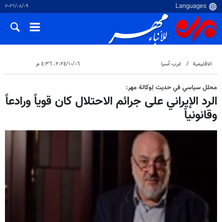
٠٩‏/٠٨‏/٢٠٢٦
الاقلیمیة
غرب آسیا
٠٦‏/١٠‏/٢٠٢٤، ٤:٣٦ م
محلل سياسي في حديث لِوكالة مهر:
الرد الإيراني على جرائم الاحتلال كان قوياً ورادعاً
وقانونياً