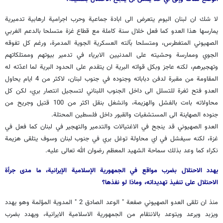
لا شك ان لبنان اليوم يتعرض الى ابادة جماعية وحرب اجرامية ارهابية تدميرية
يمارسها هذا العدو كما فعل خلال سنة كاملة مع قطاع غزة متسلحا بالدعم الغربي
الصهيوني المتغطرس، ومتسلحا بآلته العسكرية الجوية المدمرة، ورغم كل تفوقه
الجوي وممارسة وحشيته على المدنيين الابرياء في تدمير بيوتهم وممتلكاتهم
وتهجيرهم، لكنه عاجز وبكل قواته البرية ان يتقدم على الحدود البرية لما اعدّته له
المقاومة من مقبرة لدفن دباباته وجنوده في جنوب لبنان، لاكثر من 4 ايام يحاول
العدو فتح ثغرة للتسلل الى داخل الجنوب اللبناني لتسجيل انتصار بري، لكن كل
محاولاته باءت بالفشل والهزيمة، وانشغل بنقل اكثر من 100 قتيل وجريح من
جنوده الصهاينة الى المستشفيات والقبور داخل فلسطين المحتلة.
العدو الصهيوني قد ينجح في الاغتيالات والتدمير والتهجير في لبنان كما فعل في
غزة، لكنه سيفشل في اي محاولة توغل بري في جنوب لبنان وسوف يتلقى هزيمة
نكراء كما وعد بذلك سماحة الشهيد المعظم رضوان الله تعالى عليه.
يهدد الاحتلال بضرب مواقع في الجمهورية الإسلامية الإيرانية، ما مدى جرأة
الاحتلال على تنفيذ تهديداته، وماذا لو نفذها؟
منذ ان تلقى العدو الصهيوني صفعة " الوعد الصادق 2 " المدوية المؤلمة وهو يهدد
ويزبد ويرعد ويتوعد بالانتقام من الجمهورية الاسلامية الايرانية، ويهدد بضرب