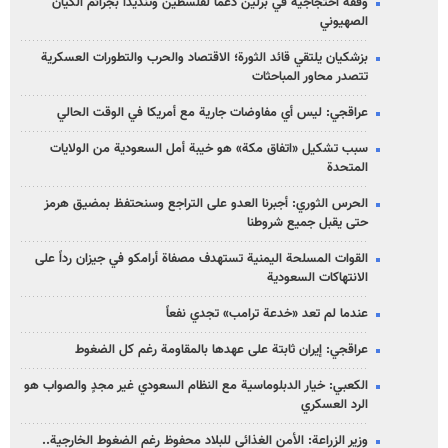
وقفة احتجاجية في برلين دعما لفلسطين وتنديداً بجرائم الكيان
الصهیوني
بزشكيان يلتقي قائد الثورة؛ الاقتصاد والحرب والتطورات العسكرية
تتصدر محاور المباحثات
عراقجي: ليس أي مفاوضات جارية مع أمريكا في الوقت الحالي
سبب تشكيل «اتفاق مكة» هو خيبة أمل السعودية من الولايات
المتحدة
الحرس الثوري: أجبرنا العدو على التراجع وسنحتفظ بمضيق هرمز
حتى يقبل جميع شروطنا
القوات المسلحة اليمنية تستهدف مصفاة أرامكو في جيزان رداً على
الانتهاكات السعودية
عندما لم تعد «خدعة ترامب» تجدي نفعاً
عراقجي: إيران ثابتة على عهدها بالمقاومة رغم كل الضغوط
الكعبي: خيار الدبلوماسية مع النظام السعودي غير مجدٍ والصواب هو
الرد العسكري
وزير الزراعة: الأمن الغذائي للبلاد محفوظ رغم الضغوط الخارجية..