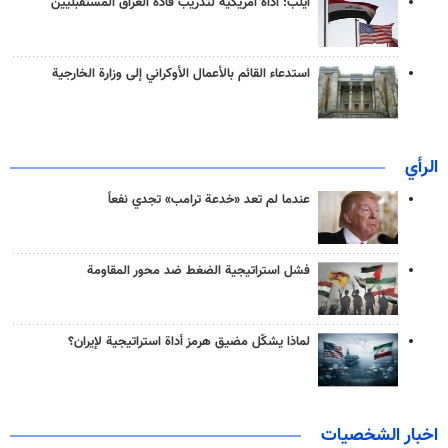
آيلب: أداة أمريكية لتدريب قادة العراق المستقبليين
استدعاء القائم بالأعمال الأوكراني إلى وزارة الخارجية
الرأي
عندما لم تعد «خدعة ترامب» تجدي نفعاً
فشل استراتيجية الضغط ضد محور المقاومة
لماذا يشكّل مضيق هرمز أداة استراتيجية لإيران؟
اخبار الشخصيات