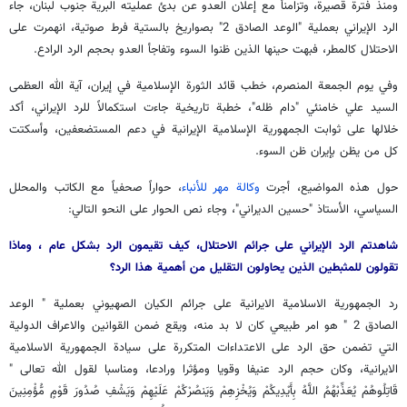
ومنذ فترة قصيرة، وتزامناً مع إعلان العدو عن بدئ عمليته البرية جنوب لبنان، جاء
الرد الإيراني بعملية "الوعد الصادق 2" بصواريخ بالستية فرط صوتية، انهمرت على
الاحتلال كالمطر، فبهت حينها الذين ظنوا السوء وتفاجأ العدو بحجم الرد الرادع.
وفي يوم الجمعة المنصرم، خطب قائد الثورة الإسلامية في إيران، آية الله العظمى
السيد علي خامنئي "دام ظله"، خطبة تاريخية جاءت استكمالاً للرد الإيراني، أكد
خلالها على ثوابت الجمهورية الإسلامية الإيرانية في دعم المستضعفين، وأسكتت
كل من يظن بإيران ظن السوء.
حول هذه المواضيع، أجرت
وكالة مهر للأنباء
، حواراً صحفياً مع الكاتب والمحلل
السياسي، الأستاذ "حسين الديراني"، وجاء نص الحوار على النحو التالي:
شاهدتم الرد الإيراني على جرائم الاحتلال، كيف تقيمون الرد بشكل عام ، وماذا
تقولون للمثبطين الذين يحاولون التقليل من أهمية هذا الرد؟
رد الجمهورية الاسلامية الايرانية على جرائم الكيان الصهيوني بعملية " الوعد
الصادق 2 " هو امر طبيعي كان لا بد منه، ويقع ضمن القوانين والاعراف الدولية
التي تضمن حق الرد على الاعتداءات المتكررة على سيادة الجمهورية الاسلامية
الايرانية، وكان حجم الرد عنيفا وقويا ومؤثرا ورادعا، ومناسبا لقول الله تعالى "
قَاتِلُوهُمْ يُعَذِّبْهُمُ اللَّهُ بِأَيْدِيكُمْ وَيُخْزِهِمْ وَيَنصُرْكُمْ عَلَيْهِمْ وَيَشْفِ صُدُورَ قَوْمٍ مُّؤْمِنِينَ