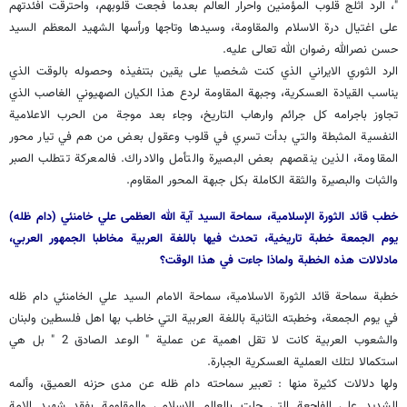
"، الرد اثلج قلوب المؤمنين واحرار العالم بعدما فُجعت قلوبهم، واحترقت افئدتهم
على اغتيال درة الاسلام والمقاومة، وسيدها وتاجها ورأسها الشهيد المعظم السيد
حسن نصرالله رضوان الله تعالى عليه.
الرد الثوري الايراني الذي كنت شخصيا على يقين بتنفيذه وحصوله بالوقت الذي
يناسب القيادة العسكرية، وجبهة المقاومة لردع هذا الكيان الصهيوني الغاصب الذي
تجاوز باجرامه كل جرائم وارهاب التاريخ، وجاء بعد موجة من الحرب الاعلامية
النفسية المثبطة والتي بدأت تسري في قلوب وعقول بعض من هم في تيار محور
المقاومة، الذين ينقصهم بعض البصيرة والتأمل والادراك. فالمعركة تتطلب الصبر
والثبات والبصيرة والثقة الكاملة بكل جبهة المحور المقاوم.
خطب قائد الثورة الإسلامية، سماحة السيد آية الله العظمى علي خامنئي (دام ظله)
يوم الجمعة خطبة تاريخية، تحدث فيها باللغة العربية مخاطبا الجمهور العربي،
مادلالات هذه الخطبة ولماذا جاءت في هذا الوقت؟
خطبة سماحة قائد الثورة الاسلامية، سماحة الامام السيد علي الخامنئي دام ظله
في يوم الجمعة، وخطبته الثانية باللغة العربية التي خاطب بها اهل فلسطين ولبنان
والشعوب العربية كانت لا تقل اهمية عن عملية " الوعد الصادق 2 " بل هي
استكمالا لتلك العملية العسكرية الجبارة.
ولها دلالات كثيرة منها : تعبير سماحته دام ظله عن مدى حزنه العميق، وألمه
الشديد على الفاجعة التي حلت بالعالم الاسلامي والمقاومة بفقد شهيد الامة