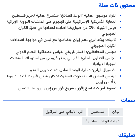
محتوى ذات صلة
اللواء موسوي: عملية "الوعد الصادق" ستسرع عملية تحرير فلسطين
الدعاية الأمريكية الإسرائيلية على الهجوم على المنشآت النووية الإيرانية
حرس الثورة: 90٪ من صواريخنا اصابت اهدافها في عمق الكيان
الصهيوني
قاليباف يؤكد لبري دعم إيران وتضامنها مع لبنان في مواجهة اعتداءات
الكيان الصهيوني
مجلس المحافظين؛ اختبار تاريخي لقياس مصداقية النظام الدولي
مجلس التعاون للخليج الفارسي يحذر غروسي من استهداف المنشات
النووية الايرانية
الادميرال ايراني: عملية الوعد الصادق شتت طيران العدو
الرئيس السابق للاستخبارات السعودية: كان ينبغي لأمريكا قصف ديمونا
بدلًا من إيران
ضغوط أمريكية لمنع إقرار مشروع قرار من إيران وروسيا والصين
سمات
لبنان
فلسطين
الرد الايراني على اسرائيل
عملية الوعد الصادق 2
تعليقك