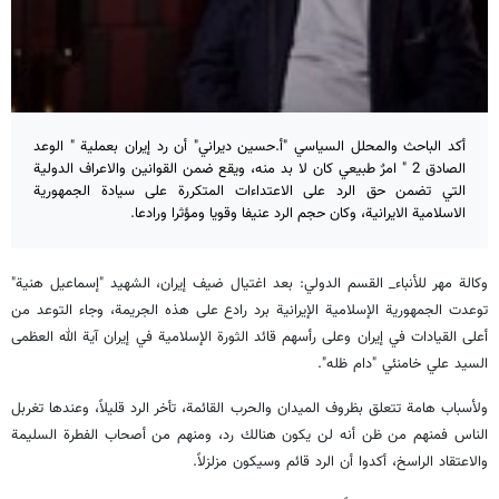
أكد الباحث والمحلل السياسي "أ.حسين ديراني" أن رد إيران بعملية " الوعد
الصادق 2 " امرٌ طبيعي كان لا بد منه، ويقع ضمن القوانين والاعراف الدولية
التي تضمن حق الرد على الاعتداءات المتكررة على سيادة الجمهورية
الاسلامية الايرانية، وكان حجم الرد عنيفا وقويا ومؤثرا ورادعا.
وكالة مهر للأنباء_ القسم الدولي: بعد اغتيال ضيف إيران، الشهيد "إسماعيل هنية"
توعدت الجمهورية الإسلامية الإيرانية برد رادع على هذه الجريمة، وجاء التوعد من
أعلى القيادات في إيران وعلى رأسهم قائد الثورة الإسلامية في إيران آية الله العظمى
السيد علي خامنئي "دام ظله".
ولأسباب هامة تتعلق بظروف الميدان والحرب القائمة، تأخر الرد قليلاً، وعندها تغربل
الناس فمنهم من ظن أنه لن يكون هنالك رد، ومنهم من أصحاب الفطرة السليمة
والاعتقاد الراسخ، أكدوا أن الرد قائم وسيكون مزلزلاً.