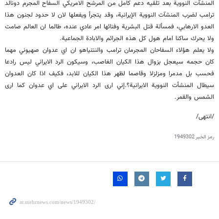
المنشآت النووية بعد تلقيه دعم كامل من المرشح الامريكي السفاح المجرم دونالد
ترامب لضرب المنشآت النووية الإيرانية، وقد يتجرأ ويفعلها لان لا حدود لجنون هذا
العدو الارهابي، فمسألة قتل البشرية وفنائها امر عادي عنده، طالما ان العالم صامت
ولا يحرك ساكنا امام هول كل هذه الجرائم والابادة الجماعية.
ولا يعلم هؤلاء السفاحان المجرمان ترامب والنتنياهو ان اي عدوان صهيوني مهما
كان حجمه سيعجل بزوال هذا الكيان الغاصب، وسيكون الرد الايراني ليس رادعا
فحسب بل مدمرا ومزلزلا وقاصما لظهر هذا الكيان للابد، فكيف اذا كان العدوان
سيطال المنشأت النووية الايرانية؟.إني ارى الرد الايراني على اي عدوان كما ارى
الشمس والقمر.
/انتهى/
رمز الخبر
1949302