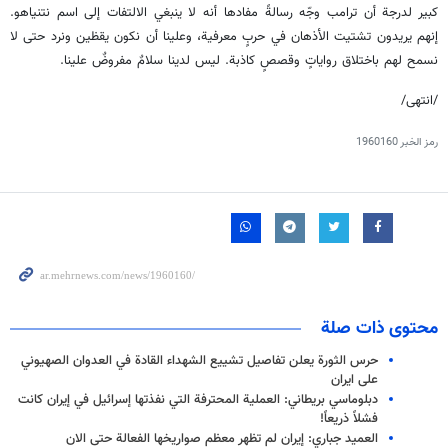
كبير لدرجة أن ترامب وجّه رسالةً مفادها أنه لا ينبغي الالتفات إلى اسم نتنياهو.
إنهم يريدون تشتيت الأذهان في حربٍ معرفية، وعلينا أن نكون يقظين ونرد حتى لا
نسمح لهم باختلاق رواياتٍ وقصصٍ كاذبة. ليس لدينا سلامٌ مفروضٌ علينا.
/انتهى/
رمز الخبر
1960160
محتوى ذات صلة
حرس الثورة يعلن تفاصيل تشييع الشهداء القادة في العدوان الصهيوني
على ايران
دبلوماسي بريطاني: العملية المحترفة التي نفذتها إسرائيل في إيران كانت
فشلاً ذريعاً!
العميد جباري: إيران لم تظهر معظم صواريخها الفعالة حتى الان