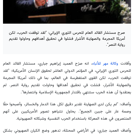
صرح مستشار القائد العام للحرس الثوري الإيراني: "لقد توقفت الحرب، لكن
أمريكا المجرمة والصهاينة الأشرار فشلوا في تحقيق أهدافهم وحاولوا تقديم
رواية النصر".
وأفادت
وكالة مهر للأنباء
، انه صرّح العميد إبراهيم جباري، مستشار القائد العام
للحرس الثوري الإيراني، في المؤتمر الدولي العاشر لحقوق الإنسان الأمريكية: "لقد
توقفت الحرب، لكن القوى المتغطرسة في العالم، بما في ذلك أمريكا المجرمة
والصهاينة الأشرار، فشلت في تحقيق أهدافها وحاولت تقديم رواية النصر. لم
يعتقدوا أن هذه الحرب ستنتهي باقتدار الجمهورية الإسلامية وانتصارها".
وأضاف: "لم يكن لدى الصهاينة تقدير دقيق لكل هذا الدمار والخسائر، وأصبحوا حقًا
وصمة عار على جبين الجميع". يحاول نتنياهو تصوير الأمريكيين على أنهم
المنتصرون في هذه المعركة باستخدام الحرب النفسية وشبكاته الصهيونية.
وأضاف العميد جباري: في الأراضي المحتلة، تدهور وضع الكيان الصهيوني بشكل