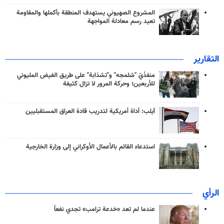
المشروع الصهيوني يستهدف المنطقة بأكملها والمقاومة
تعيد رسم معادلة المواجهة
التقارير
منفذَيّ "شلمجه" و"تشذابة" على طريق الفيض المليوني
للأربعين؛ وحركة المرور لا تزال كثيفة
آيلب: أداة أمريكية لتدريب قادة العراق المستقبليين
استدعاء القائم بالأعمال الأوكراني إلى وزارة الخارجية
الرأي
عندما لم تعد «خدعة ترامب» تجدي نفعاً