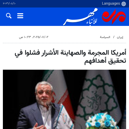
١٠‏/٠٨‏/٢٠٢٦
إيران
السياسة
٠٢‏/٠٧‏/٢٠٢٥، ١٠:٢٣ ص
أمريكا المجرمة والصهاينة الأشرار فشلوا في
تحقيق أهدافهم