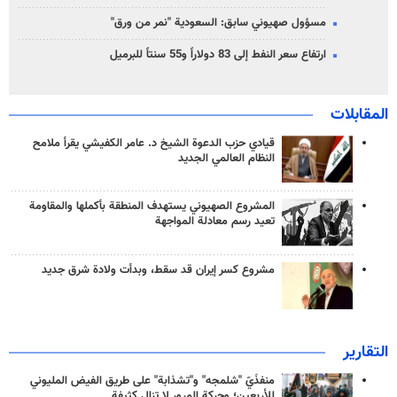
مسؤول صهيوني سابق: السعودية "نمر من ورق"
ارتفاع سعر النفط إلى 83 دولاراً و55 سنتاً للبرميل
المقابلات
قيادي حزب الدعوة الشيخ د. عامر الكفيشي يقرأ ملامح
النظام العالمي الجديد
المشروع الصهيوني يستهدف المنطقة بأكملها والمقاومة
تعيد رسم معادلة المواجهة
مشروع كسر إيران قد سقط، وبدأت ولادة شرق جديد
التقارير
منفذَيّ "شلمجه" و"تشذابة" على طريق الفيض المليوني
للأربعين؛ وحركة المرور لا تزال كثيفة