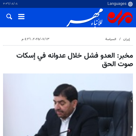
٠٨‏/٠٨‏/٢٠٢٦
إيران
السياسة
١٣‏/٠٧‏/٢٠٢٥، ٤:٢٦ م
مخبر: العدو فشل خلال عدوانه في إسكات
صوت الحق