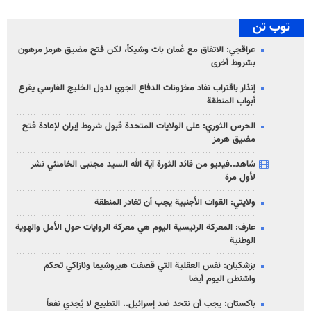
توب تن
عراقجي: الاتفاق مع عُمان بات وشيكاً، لكن فتح مضيق هرمز مرهون
بشروط أخرى
إنذار باقتراب نفاد مخزونات الدفاع الجوي لدول الخليج الفارسي يقرع
أبواب المنطقة
الحرس الثوري: على الولايات المتحدة قبول شروط إيران لإعادة فتح
مضيق هرمز
شاهد..فيديو من قائد الثورة آية الله السيد مجتبى الخامنئي نشر
لأول مرة
ولايتي: القوات الأجنبية يجب أن تغادر المنطقة
عارف: المعركة الرئيسية اليوم هي معركة الروايات حول الأمل والهوية
الوطنية
بزشكيان: نفس العقلية التي قصفت هيروشيما ونازاكي تحكم
واشنطن اليوم أيضا
باكستان: يجب أن نتحد ضد إسرائيل.. التطبيع لا يُجدي نفعاً