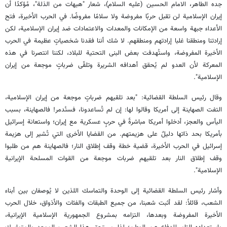
جده الطاهر، الامام الحسين (عليه السلام)، شعار "هيهات من الذلة"، مُؤكدًا أن
إيران الإسلامية لن تقبل حربًا مفروضة ولا سلامًا مفروضًا. في الحرب الأخيرة، فتح
الأعداء جبهة واسعة من الإمكانات والمعدات والاعتمادات ضد إيران الإسلامية، لكن
إرادتنا ومنطقنا غلبا إرادتهم ومنطقهم. لا شك أننا فقدنا شخصياتٍ عظيمة في الحرب
الأخيرة المفروضة، واستُهدفت بعض البنى التحتية للبلاد، لكننا انتصرنا في هذه
المعركة لأن العدو لم يُحقق أهدافه الشريرة وتلقّى ضرباتٍ موجعة من إيران
الإسلامية".
وقال رئيس السلطة القضائية: "بعد تلقيهم ضرباتٍ موجعة من إيران الإسلامية،
التفت الصهاينة إلى أمريكا وقالوا لها: إن لم تُساعدونا، فسنُدمر! فالصهاينة، بسبب
اليأس والعجز، أدخلوا أمريكا مباشرةً في حربٍ عسكرية مع إيران؛ واستعانة إسرائيل
بأمريكا بحد ذاتها دليلٌ على هزيمتهم. من القضايا الأخرى التي تُشير إلى هزيمة
إسرائيل في الحرب الأخيرة، قضية خطة وقف إطلاق النار؛ فالصهاينة هم من طلبوا
وقف إطلاق النار بعد تلقيهم ضربات موجعة من القوات المسلحة الإيرانية
الإسلامية".
وأشار رئيس السلطة القضائية إلى الوحدة والتماسك اللذين لا يُوصفان بين أبناء
الشعب، قائلاً: لقد أثبت شعبنا، من جميع الطبقات والفئات والأذواق، خلال الحرب
الأخيرة المفروضة وبعدها، التزامه بمشروع الجمهورية الإسلامية الإيرانية،