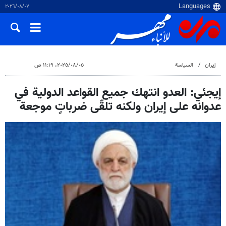
٠٧‏/٠٨‏/٢٠٢٦
إيران
السياسة
٠٥‏/٠٨‏/٢٠٢٥، ١١:١٩ ص
إيجئي: العدو انتهك جميع القواعد الدولية في
عدوانه على إيران ولكنه تلقّى ضرباتٍ موجعة