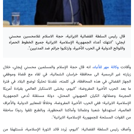
قال رئيس السلطة القضائية الايرانية، حجة الاسلام غلامحسين محسني
ايجئي: "انتهك أعداء الجمهورية الإسلامية الايرانية جميع الخطوط الحمراء
واللوائح الدولية في الحرب الأخيرة، وارتكبوا جرائم ضد المدنيين".
وأفادت
وكالة مهر للأنباء
، انه قال حجة الإسلام والمسلمين محسني إيجئي، خلال
زيارته غير الرسمية الى محافظة خراسان الشمالية، في لقاء مع قضاة وموظفي
الجهاز القضائي في هذه المحافظة، في كلمته، مُقدمًا تحليلًا لوضع البلاد في فترة
ما بعد الحرب الأخيرة المفروضة: "اليوم، يخشى الاستكبار العالمي بقيادة أمريكا
المجرمة وعملائها، الكيان الصهيوني المحتل، دولة مستقلة تُدعى الجمهورية
الإسلامية الايرانية؛ ففي الحرب الأخيرة المفروضة، وخلافًا للمعايير الدولية والأعراف
العالمية، استهدفوا شعبنا وعلمائنا وأماكننا المحظورة، وبالطبع تلقوا ردودًا ساحقة
من القوات المسلحة للجمهورية الإسلامية الايرانية".
وأضاف رئيس السلطة القضائية: "اليوم، يُردد قائد الثورة الإسلامية، مُستلهمًا من