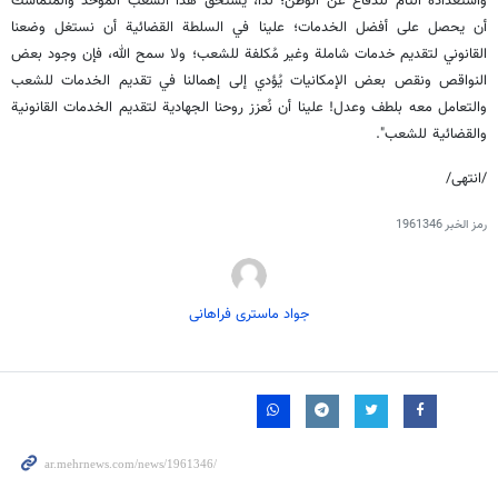
واستعداده التام للدفاع عن الوطن؛ لذا، يستحق هذا الشعب الموحد والمتماسك
أن يحصل على أفضل الخدمات؛ علينا في السلطة القضائية أن نستغل وضعنا
القانوني لتقديم خدمات شاملة وغير مُكلفة للشعب؛ ولا سمح الله، فإن وجود بعض
النواقص ونقص بعض الإمكانيات يُؤدي إلى إهمالنا في تقديم الخدمات للشعب
والتعامل معه بلطف وعدل! علينا أن نُعزز روحنا الجهادية لتقديم الخدمات القانونية
والقضائية للشعب".
/انتهى/
رمز الخبر
1961346
جواد ماستری فراهانی