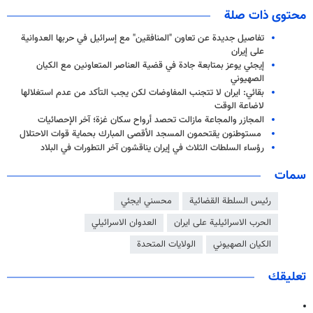
محتوى ذات صلة
تفاصيل جديدة عن تعاون "المنافقين" مع إسرائيل في حربها العدوانية
على إيران
إيجئي یوعز بمتابعة جادة في قضية العناصر المتعاونين مع الكيان
الصهيوني
بقائي: ايران لا تتجنب المفاوضات لكن يجب التأكد من عدم استغلالها
لاضاعة الوقت
المجازر والمجاعة مازالت تحصد أرواح سكان غزة؛ آخر الإحصائيات
مستوطنون يقتحمون المسجد الأقصى المبارك بحماية قوات الاحتلال
رؤساء السلطات الثلاث في إيران يناقشون آخر التطورات في البلاد
سمات
رئیس السلطة القضائیة
محسني ايجئي
الحرب الاسرائيلية على ايران
العدوان الاسرائيلي
الكيان الصهيوني
الولايات المتحدة
تعليقك