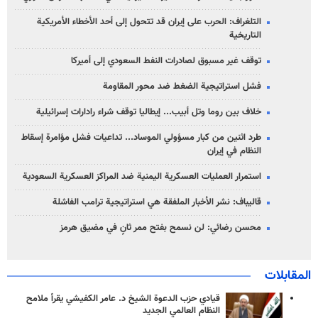
التلغراف: الحرب على إيران قد تتحول إلى أحد الأخطاء الأمريكية
التاريخية
توقف غير مسبوق لصادرات النفط السعودي إلى أميركا
فشل استراتيجية الضغط ضد محور المقاومة
خلاف بين روما وتل أبيب... إيطاليا توقف شراء رادارات إسرائيلية
طرد اثنين من كبار مسؤولي الموساد... تداعيات فشل مؤامرة إسقاط
النظام في إيران
استمرار العمليات العسكرية اليمنية ضد المراكز العسكرية السعودية
قاليباف: نشر الأخبار الملفقة هي استراتيجية ترامب الفاشلة
محسن رضائي: لن نسمح بفتح ممر ثانٍ في مضيق هرمز
المقابلات
قيادي حزب الدعوة الشيخ د. عامر الكفيشي يقرأ ملامح
النظام العالمي الجديد