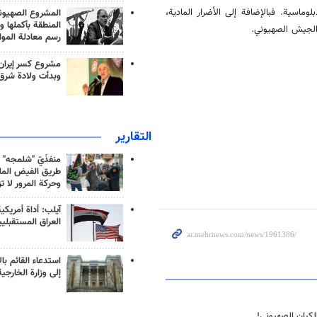
بلوماسية. فبالإضافة إلى الأضرار المادية،
المشروع الصهيو
المنطقة بأكملها و
الجيش الصهيوني.
رسم معادلة الموا
مشروع كسر إيران
وبدأت ولادة شرق
التقارير
منفذَيّ "شلمجه" 
طريق الفيض الملي
وحركة المرور لا ت
آيلب: أداة أمريكي
العراق المستقبلي
استدعاء القائم بال
إلى وزارة الخارجية
لكيان الصهيوني!