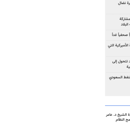
رة نضال
مشاركة
لبلاد
صحفياً غداً
الأميركية التي
د تتحول إلى
ية
نفط السعودي
 الشيخ د. عامر
مح النظام