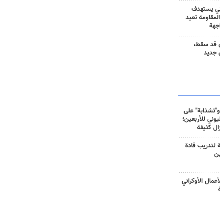
ني يستهدف
المقاومة تعيد
جهة
 قد سقط،
 جديد
و"تشذابة" على
وني للأربعين؛
زال كثيفة
ة لتدريب قادة
ين
أعمال الأوكراني