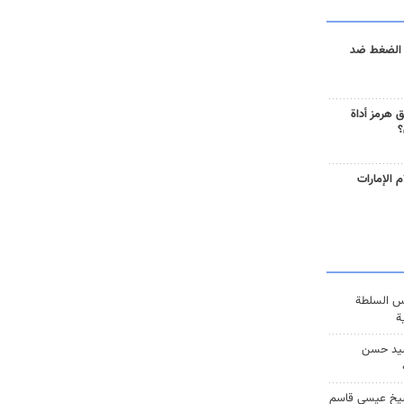
 الضغط ضد
 هرمز أداة
؟
 الإمارات
س السلطة
ة
يد حسن
يخ عيسى قاسم