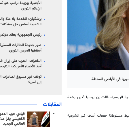
الأجنبية بهزيمة ترامب هو ثم
الإعلام الثوري
پزشکیان: الخدمة بلا منّة وال
الشعبية أساس حل مشكلات ا
رئيس الجمهورية يعقد مؤتمراً 
صور جديدة للطائرات المسيّرة 
أسقطها الحرس الثوري
التلغراف: الحرب على إيران ق
أحد الأخطاء الأمريكية التاريخ
توقف غير مسبوق لصادرات ال
ييها في الأراضي المحتلة.
إلى أميركا
جية الروسية، قالت إن روسيا تُدين بشدة
المقابلات
قيادي حزب الدعوة
يط مستوطنة جفعات أساف غير الشرعية
الكفيشي يقرأ ملا
العالمي الجديد