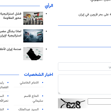
الرأي
فشل استراتيجية
 على بحر قزوين في إيران
محور المقاومة
لماذا يشكّل مضيق
استراتيجية لإيران
صدمة إيران لأحلام
اخبار الشخصيات
الامام الخامنئي
رئی
القضائی
الحاج قاسم
الس
سليماني
نصرالله
السید عبدالملک
الش