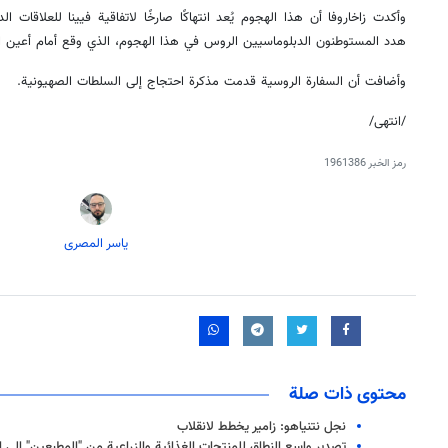
وأكدت زاخاروفا أن هذا الهجوم يُعد انتهاكًا صارخًا لاتفاقية فيينا للعلاقات الد
هدد المستوطنون الدبلوماسيين الروس في هذا الهجوم، الذي وقع أمام أعين 
وأضافت أن السفارة الروسية قدمت مذكرة احتجاج إلى السلطات الصهيونية.
/انتهى/
رمز الخبر
1961386
یاسر المصری
محتوى ذات صلة
نجل نتنياهو: زامير يخطط لانقلاب
تصدير واسع النطاق للمنتجات الغذائية والزراعية من "المطبعين" إلى ا