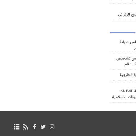
خ الزكزاكي
س صيانة
ر
ع تشخيص
النظام
ة الخارجية
د الاذاعات
يونات الاسلامية