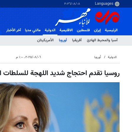
٠٨‏/٠٨‏/٢٠٢٦
الرئيسية
إيران
فلسطین
الاقلیمیة
الدولية
مالتي مدیا
آخر الأخبار
آسيا والمحيط الهادئ
أفريقيا
أوروبا
الأمريكيتان
الدولية
أوروبا
٠٦‏/٠٨‏/٢٠٢٥، ١:٠٠ م
روسيا تقدم احتجاج شديد اللهجة للسلطات ا