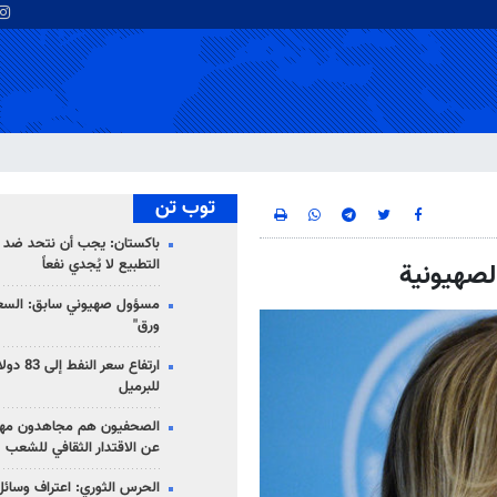
توب تن
باكستان: يجب أن نتحد ضد إ
التطبيع لا يُجدي نفعاً
لصهيونية
مسؤول صهيوني سابق: السعو
ورق"
للبرميل
الصحفيون هم مجاهدون مهمت
عن الاقتدار الثقافي للشعب
الحرس الثوري: اعتراف وسائل 