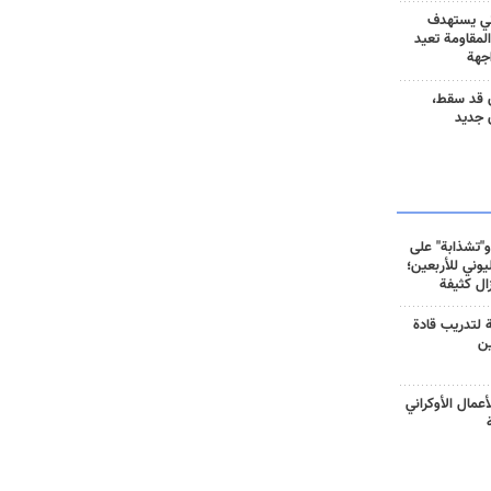
ني يستهدف
المقاومة تعيد
جهة
 قد سقط،
 جديد
و"تشذابة" على
وني للأربعين؛
زال كثيفة
ة لتدريب قادة
ين
أعمال الأوكراني