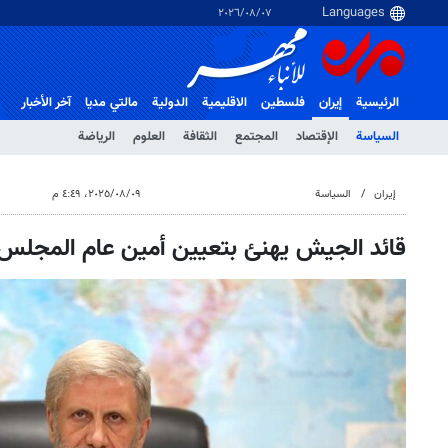
٠٧‏/٠٨‏/٢٠٢٦
الرئيسية
إيران
فلسطین
الاقلیمیة
الدولية
مالتي مدیا
آخر الأخبار
السياسة
الإقتصاد
المجتمع
الثقافة
العلوم
الرياضة
إيران
السياسة
٠٩‏/٠٨‏/٢٠٢٥، ٤:٤٩ م
قائد الجيش يهنئ بتعيين أمين عام المجلس ا