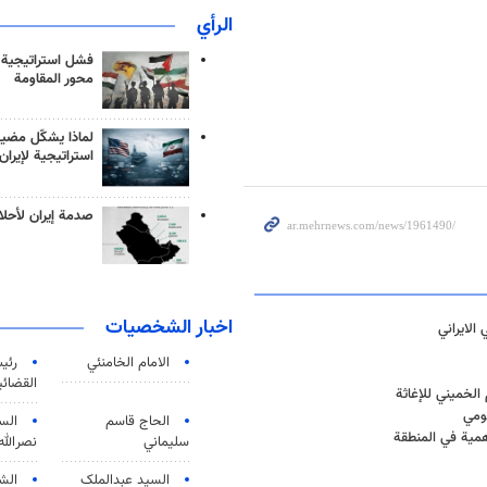
الرأي
فشل استراتيجية
محور المقاومة
لماذا يشكّل مضيق
استراتيجية لإيران
صدمة إيران لأحلام
اخبار الشخصيات
الايراني
الامام الخامنئي
رئی
القضائی
الخميني للإغاثة
قومي
الحاج قاسم
الس
أهمية في المنطقة
سليماني
نصرالله
السید عبدالملک
الش