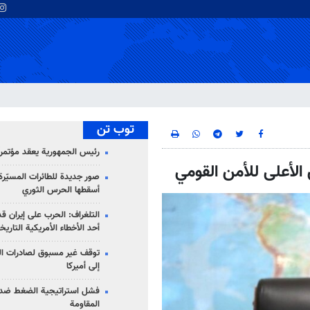
توب تن
رئيس الجمهورية يعقد مؤتمراً 
لأعلى للأمن القومي
صور جديدة للطائرات المسيّرة 
أسقطها الحرس الثوري
التلغراف: الحرب على إيران ق
أحد الأخطاء الأمريكية التاريخ
توقف غير مسبوق لصادرات ال
إلى أميركا
فشل استراتيجية الضغط ضد
المقاومة