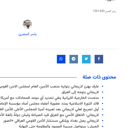
رمز الخبر
1961490
یاسر المصری
محتوى ذات صلة
عارف يهنئ لاريجاني بتوليه منصب الأمين العام لمجلس الامن القومي 
لاريجاني يتوجه إلى العراق
متحدث الخارجية الايرانية ينفي تحديد أي موعد للمحادثات مع أمريكا
قائد الثورة الاسلامية يمدد عضوية أعضاء مجلس أمناء مؤسسة الإمام 
أول تصریح لعلي لاریجاني بعد تعیینه أمینا للمجلس الأعلى للأمن ال
لاريجاني: الاتفاق الأمني مع العراق قيد الصياغة ولبنان دولةً بالغة ال
لاریجاني يصل بغداد ويلتقي مستشار الأمن القومي العراقي +الصور
الجيش: سنواصل مسيرة الصمود والمقاومة حتى النهاية