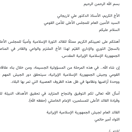
بسم الله الرحمن الرحيم
الأخ الكريم، الأستاذ الدكتور علي لاريجاني
السيد الأمين العام للمجلس الأعلى للأمن القومي
السلام عليكم
أهنئكم على تعيينكم الكريم ممثلًا للقائد الثورة الإسلامية وأمينًا للمجلس الأع
بالسجلّ الثوري والإداري القيّم لهذا الأخ الملتزم والواعي والقادر في الم
الجمهورية الإسلامية الإيرانية المقدس.
إن شاء الله.. في هذه المرحلة من المسؤولية الجسيمة، ومن خلال بناء علاقات
القومي وجيش الجمهورية الإسلامية الإيرانية، سيتحقق دور الجيش المهم ف
ووحدة أراضيها ونظامها في ظل هذه الظروف العصيبة التي تمر بها البلاد.
أسأل الله تعالى لكم التوفيق والنجاح المتزايد في تحقيق الأهداف النبيلة ل
وقيادة القائد الأعلى للمسلمين، الإمام الخامنئي (حفظه الله).
القائد العام لجيش الجمهورية الإسلامية الإيرانية
اللواء أمير حاتمي
/انتهى/