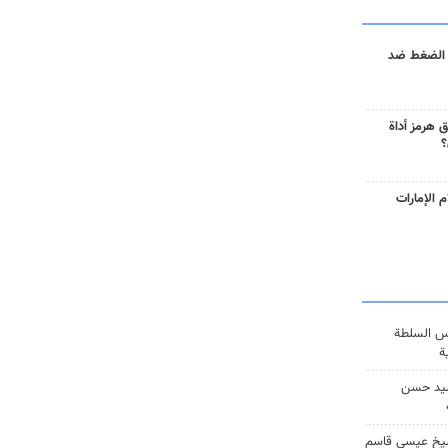
 الضغط ضد
 هرمز أداة
؟
 الإمارات
س السلطة
ة
يد حسن
يخ عيسى قاسم