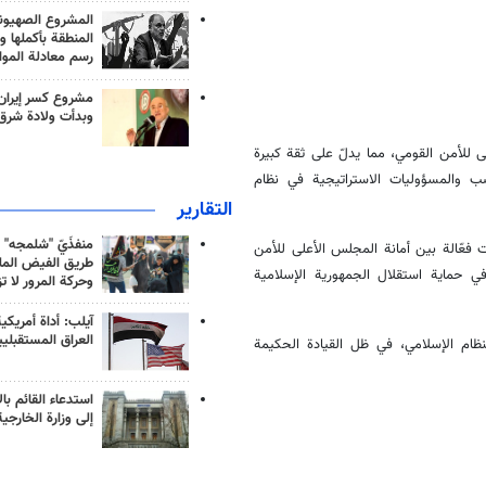
المشروع الصهيو
المنطقة بأكملها و
رسم معادلة الموا
مشروع كسر إيران
وبدأت ولادة شرق
لى للأمن القومي، مما يدلّ على ثقة كبيرة
ناصب والمسؤوليات الاستراتيجية في نظام
التقارير
منفذَيّ "شلمجه" 
 فعّالة بين أمانة المجلس الأعلى للأمن
طريق الفيض الملي
ي حماية استقلال الجمهورية الإسلامية
وحركة المرور لا ت
آيلب: أداة أمريكي
العراق المستقبلي
لنظام الإسلامي، في ظل القيادة الحكيمة
استدعاء القائم بال
إلى وزارة الخارجية