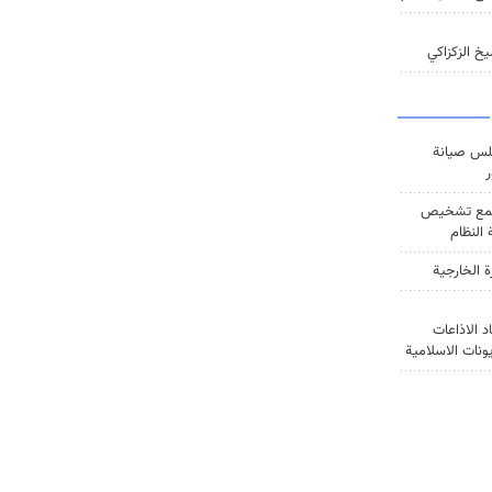
خ الزكزاكي
س صيانة
ر
ع تشخيص
النظام
ة الخارجية
د الاذاعات
يونات الاسلامية