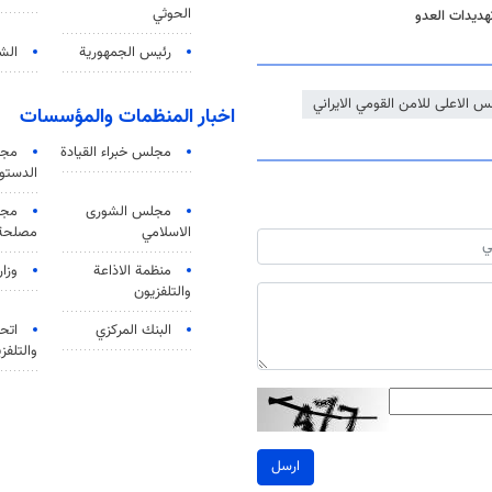
الحوثي
هديدات العدو
رئيس الجمهورية
الشي
 الاعلى للامن القومي الايراني
اخبار المنظمات والمؤسسات
مجلس خبراء القيادة
مجل
الدستو
مجلس الشورى
مجم
الاسلامي
مصلحة 
منظمة الاذاعة
وزار
والتلفزیون
البنك المركزي
اتحا
والتلفز
ارسل