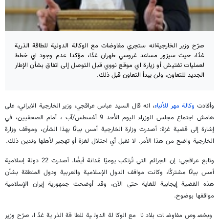
صرّح وزير الخارجيةانه ستجري مفاوضات مع الوكالة الدولية للطاقة الذرية
غدًا، حيث سيزور مساعد غروسي طهران غدًا، مؤكدا عدم وجود اي خطط
لعمليات تفتيش أو زيارة اي موقع نووي قبل التوصل إلى اتفاق بشأن الإطار
الجديد للتعاون، ولن يبدأ التعاون قبل ذلك.
وأفادت
وكالة مهر للأنباء
، انه قال السيد عباس عراقجي، وزير الخارجية الايراني، على
هامش اجتماع مجلس الوزراء اليوم الأحد 9 أغسطس/آب ، أمام الصحفيين، في
إشارة إلى قضية غزة: أصدرت وزارة الخارجية أمس بيانًا بهذا الشأن، وموقف وزارة
الخارجية واضح من هذا الأمر. لا نقبل أي احتلال لغزة أو تهجير لأهلها وندين ذلك.
وتابع عراقجي: إن الجرائم التي تُرتكب يوميًا مُدانة أيضًا. أصدرت 22 دولة إسلامية
أمس بيانًا مشتركًا، وكانت مواقف الدول الإسلامية والعربية ودول المنطقة بشأن
هذه القضية إيجابية للغاية حتى الآن، وقد أوضحت جمهورية إيران الإسلامية
مواقفها بوضوح.
وبخصوص مفاوضات بلادنا مع الوكالة الدولية للطاقة الذرية غدًا، صرّح وزير