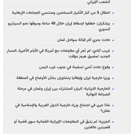
الشعب الإيراني
اعتقال 8 من كبار الأشرار المسلحين ومنتسبي الجماعات الإرهابية
بزشكيان: خططوا لإسقاط إيران خلال 48 ساعة وسوقها نحو السيناريو
السوري
حادث بحري آخر قبالة سواحل عُمان
غريب آبادي: لم نُجرِ أي مفاوضات مع أمريكا في الأيام الأخيرة..المسار
الجديد لمضيق هرمز مؤقت
وقوع حادث أمني لسفينة في جنوب غرب اليمن
وزيرا خارجية ايران وإيطاليا يتشاوران بشأن الأوضاع في المنطقة
الخارجية الايرانية: البيان المشترك بين إيران وعُمان في مرحلة
الصياغة النهائية
ماذا جرى في اجتماع وزراء خارجية الدول العربية والإسلامية في
عمّان؟
الجزيرة: لم يتبقّ في المفاوضات الإيرانية-العُمانية سوى قضية أو
قضيتين عالقتين