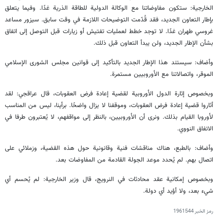
الخارجية: ستكون مفاوضاتنا مع الوكالة الدولية للطاقة الذرية غدًا. وفيما يتعلق
بإطار التعاون الجديد، فقد قُدّمت التوضيحات اللازمة في وقت سابق. سيزور مساعد
غروسي طهران غدًا. لا توجد خطط لعمليات تفتيش أو زيارات قبل التوصل إلى اتفاق
بشأن الإطار الجديد، ولن يبدأ التعاون قبل ذلك.
وأضاف: سيستند هذا الإطار الجديد بالتأكيد إلى قوانين مجلس الشورى الإسلامي
الموقر، واتصالاتنا مع الأوروبيين مستمرة.
وبخصوص إثارة الدول الأوروبية لقضية إعادة فرض العقوبات، قال عراقجي: لقد
أثاروا قضية إعادة فرض العقوبات، وموقفنا لا يزال واضحًا. برأينا، ليس من المناسب
لأوروبا القيام بذلك. ونرى أن الأوروبيين، بالنظر إلى مواقفهم، لا يُعتبرون طرفا في
الاتفاق النووي.
وأضاف: بالطبع، هناك مناقشات فنية وقانونية حول هذه القضية، وزملائي على
اتصال بهم. لم يُحدد موعد الجولة القادمة من المفاوضات بعد.
وبخصوص إمكانية عقد محادثات في النرويج، قال وزير الخارجية: لم يُحسم أي
شيء بعد، ولا أؤيد أي دولة.
رمز الخبر
1961544