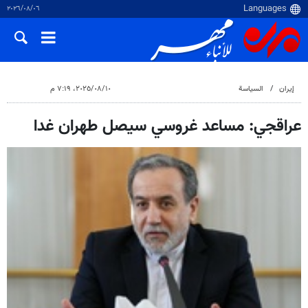
٠٦‏/٠٨‏/٢٠٢٦
إيران
السياسة
١٠‏/٠٨‏/٢٠٢٥، ٧:١٩ م
عراقجي: مساعد غروسي سيصل طهران غدا