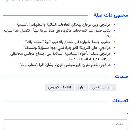
محتوى ذات صلة
عراقجي وبن فرحان يبحثان العلاقات الثنائية والتطورات الاقليمية
بقائي يعلق على تصريحات ماكرون مع قناة عبرية بشأن تفعيل آلية سناب
بك
خطيب جمعة طهران: لن ننخدع بألاعيب آلية "اسناب باك"
عراقجي: على الترويكا الأوروبية تبني نهجا مسؤولا ومستقلا
عراقجي ينتقد الأجواء السياسية السائدة في اجتماع مجلس محافظي
الوكالة الدولية للطاقة الذرية
عراقجي یقدم تقريرًا إلى مجلس الوزراء بشأن آلية "سناب باك"
سمات
عباس عراقجي
ايران
الاتحاد الاوروبي
تعليقك