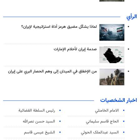
الرأي
لماذا يشكّل مضيق هرمز أداة استراتيجية لإيران؟
صدمة إيران لأحلام الإمارات
من الإخفاق في الميدان إلى وهم الحصار البري على إيران
اخبار الشخصيات
الامام الخامنئي
رئیس السلطة القضائیة
الحاج قاسم سليماني
السيد حسن نصرالله
السید عبدالملک الحوثي
الشيخ عيسى قاسم