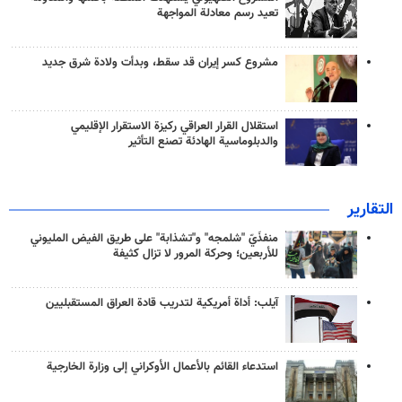
تعيد رسم معادلة المواجهة
مشروع كسر إيران قد سقط، وبدأت ولادة شرق جديد
استقلال القرار العراقي ركيزة الاستقرار الإقليمي
والدبلوماسية الهادئة تصنع التأثير
التقارير
منفذَيّ "شلمجه" و"تشذابة" على طريق الفيض المليوني
للأربعين؛ وحركة المرور لا تزال كثيفة
آيلب: أداة أمريكية لتدريب قادة العراق المستقبليين
استدعاء القائم بالأعمال الأوكراني إلى وزارة الخارجية