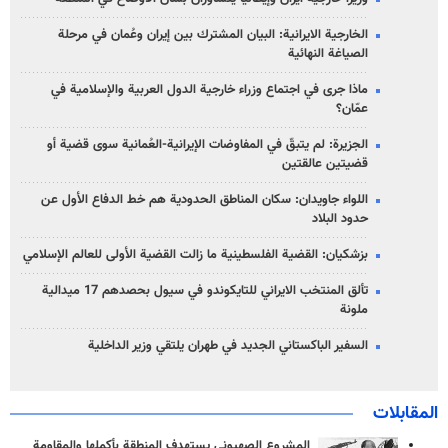
الخارجية الايرانية: البيان المشترك بين إيران وعُمان في مرحلة
الصياغة النهائية
ماذا جرى في اجتماع وزراء خارجية الدول العربية والإسلامية في
عمّان؟
الجزيرة: لم يتبقّ في المفاوضات الإيرانية-العُمانية سوى قضية أو
قضيتين عالقتين
اللواء جاويدان: سكان المناطق الحدودية هم خط الدفاع الأول عن
حدود البلاد
بزشكيان: القضية الفلسطينية ما زالت القضية الأولى للعالم الإسلامي
تألق المنتخب الايراني للتايكوندو في سيول بحصدهم 17 ميدالية
ملونة
السفير الباكستاني الجديد في طهران يلتقي وزير الداخلية
المقابلات
المشروع الصهيوني يستهدف المنطقة بأكملها والمقاومة