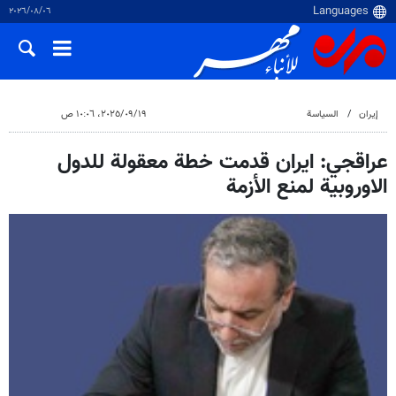
٠٦‏/٠٨‏/٢٠٢٦
إيران
السياسة
١٩‏/٠٩‏/٢٠٢٥، ١٠:٠٦ ص
عراقجي: ايران قدمت خطة معقولة للدول
الاوروبية لمنع الأزمة