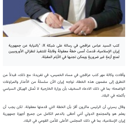
كتب السيد عباس عراقجي في رسالة على شبكة X: "بالنيابة عن جمهورية
إيران الإسلامية، قدمتُ أمس خطةً معقولةً وقابلةً للتنفيذ لنظرائي الأوروبيين
لمنع أزمةٍ غير ضروريةٍ ويمكن تجنبها في الأيام المقبلة.
وأفادت وكالة مهر كتب عراقجي في مساء الخميس، في تغريدة: مع ذلك، فبدلاً من
التطرق إلى مضمون هذه الخطة، تواجه إيران الآن سلسلةً من الأعذار والمراوغات
الواضحة؛ بما في ذلك الادعاء السخيف بأن وزارة الخارجية لا تُمثل الهيكل السياسي
بأكمله في البلاد.
وقال يسرني أن الرئيس ماكرون أقرّ بأن الخطة التي قدمتها معقولة. لكن يجب أن
يعلم هو والمجتمع الدولي أنني أحظى بالدعم الكامل من جميع أجهزة جمهورية
إيران الإسلامية، بما في ذلك المجلس الأعلى للأمن القومي في البلاد.