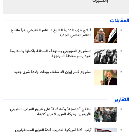
والمسيّرات
المقابلات
قيادي حزب الدعوة الشيخ د. عامر الكفيشي يقرأ ملامح
النظام العالمي الجديد
المشروع الصهيوني يستهدف المنطقة بأكملها والمقاومة
تعيد رسم معادلة المواجهة
مشروع كسر إيران قد سقط، وبدأت ولادة شرق جديد
التقارير
منفذَيّ "شلمجه" و"تشذابة" على طريق الفيض المليوني
للأربعين؛ وحركة المرور لا تزال كثيفة
آيلب: أداة أمريكية لتدريب قادة العراق المستقبليين