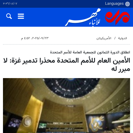
٠٧‏/٠٨‏/٢٠٢٦
الدولية
الأمريكيتان
٢٣‏/٠٩‏/٢٠٢٥، ٤:٥٢ م
انطلاق الدورة الثمانون للجمعية العامة للأمم المتحدة
الأمين العام للأمم المتحدة محذرا تدمير غزة: لا
مبرر له