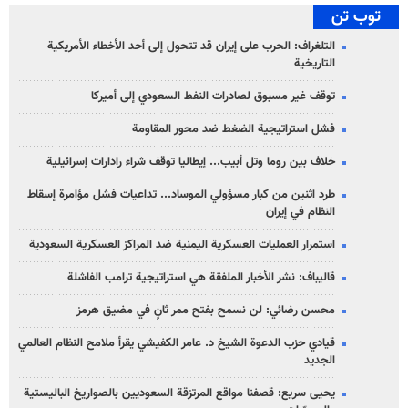
توب تن
التلغراف: الحرب على إيران قد تتحول إلى أحد الأخطاء الأمريكية
التاريخية
توقف غير مسبوق لصادرات النفط السعودي إلى أميركا
فشل استراتيجية الضغط ضد محور المقاومة
خلاف بين روما وتل أبيب... إيطاليا توقف شراء رادارات إسرائيلية
طرد اثنين من كبار مسؤولي الموساد... تداعيات فشل مؤامرة إسقاط
النظام في إيران
استمرار العمليات العسكرية اليمنية ضد المراكز العسكرية السعودية
قاليباف: نشر الأخبار الملفقة هي استراتيجية ترامب الفاشلة
محسن رضائي: لن نسمح بفتح ممر ثانٍ في مضيق هرمز
قيادي حزب الدعوة الشيخ د. عامر الكفيشي يقرأ ملامح النظام العالمي
الجديد
يحيى سريع: قصفنا مواقع المرتزقة السعوديين بالصواريخ الباليستية