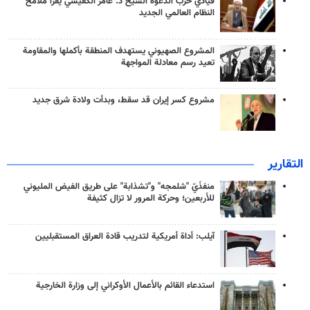
قيادي حزب الدعوة الشيخ د. عامر الكفيشي يقرأ ملامح
النظام العالمي الجديد
المشروع الصهيوني يستهدف المنطقة بأكملها والمقاومة
تعيد رسم معادلة المواجهة
مشروع كسر إيران قد سقط، وبدأت ولادة شرق جديد
التقارير
منفذَيّ "شلمجه" و"تشذابة" على طريق الفيض المليوني
للأربعين؛ وحركة المرور لا تزال كثيفة
آيلب: أداة أمريكية لتدريب قادة العراق المستقبليين
استدعاء القائم بالأعمال الأوكراني إلى وزارة الخارجية