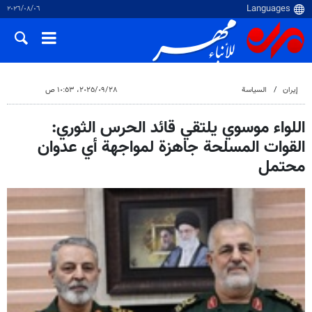
٠٦‏/٠٨‏/٢٠٢٦
إيران
السياسة
٢٨‏/٠٩‏/٢٠٢٥، ١٠:٥٣ ص
اللواء موسوي يلتقي قائد الحرس الثوري:
القوات المسلحة جاهزة لمواجهة أي عدوان
محتمل