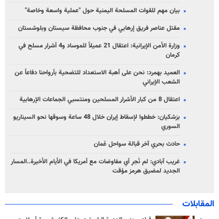
بيان مهم للقوات المسلحة اليمنية حول "عملية واسعة وخاصة"
مقتل عناصر فريق إرهابي في جنوب محافظة سيستان وبلوشستان
وزارة الأمن الإيرانية: اعتقال 21 عميلاً للموساد و4 أشرار مسلح في
كرمان
العميد بهمرد: نحن على أهبة الاستعداد للتضحية بأرواحنا دفاعاً عن
الشعب الإيراني
اعتقال 8 من كبار الأشرار المسلحين ومنتسبي الجماعات الإرهابية
بزشكيان: خططوا لإسقاط إيران خلال 48 ساعة وسوقها نحو السيناريو
السوري
حادث بحري آخر قبالة سواحل عُمان
غريب آبادي: لم نُجرِ أي مفاوضات مع أمريكا في الأيام الأخيرة..المسار
الجديد لمضيق هرمز مؤقت
المقابلات