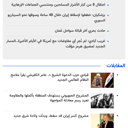
اعتقال 8 من كبار الأشرار المسلحين ومنتسبي الجماعات الإرهابية
بزشكيان: خططوا لإسقاط إيران خلال 48 ساعة وسوقها نحو السيناريو
السوري
حادث بحري آخر قبالة سواحل عُمان
غريب آبادي: لم نُجرِ أي مفاوضات مع أمريكا في الأيام الأخيرة..المسار
الجديد لمضيق هرمز مؤقت
المقابلات
قيادي حزب الدعوة الشيخ د. عامر الكفيشي يقرأ ملامح
النظام العالمي الجديد
المشروع الصهيوني يستهدف المنطقة بأكملها والمقاومة
تعيد رسم معادلة المواجهة
مشروع كسر إيران قد سقط، وبدأت ولادة شرق جديد