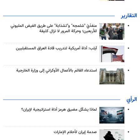
التقارير
منفذَيّ "شلمجه" و"تشذابة" على طريق الفيض المليوني
للأربعين؛ وحركة المرور لا تزال كثيفة
آيلب: أداة أمريكية لتدريب قادة العراق المستقبليين
استدعاء القائم بالأعمال الأوكراني إلى وزارة الخارجية
الرأي
لماذا يشكّل مضيق هرمز أداة استراتيجية لإيران؟
صدمة إيران لأحلام الإمارات