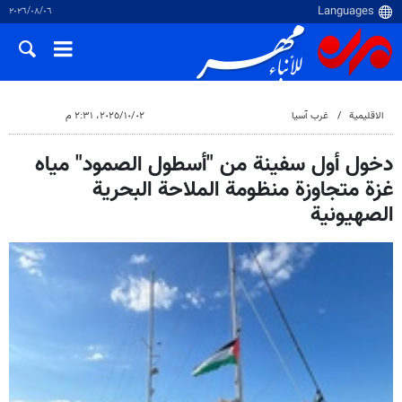
٠٦‏/٠٨‏/٢٠٢٦
الاقلیمیة
غرب آسیا
٠٢‏/١٠‏/٢٠٢٥، ٢:٣١ م
دخول أول سفينة من "أسطول الصمود" مياه
غزة متجاوزة منظومة الملاحة البحرية
الصهيونية