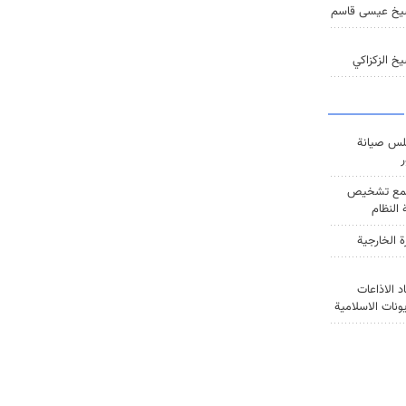
يخ عيسى قاسم
خ الزكزاكي
س صيانة
ر
ع تشخيص
النظام
ة الخارجية
د الاذاعات
يونات الاسلامية