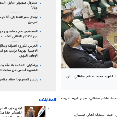
مسؤول صهيوني سابق: السعو
ورق"
للبرميل
الصحفيون هم مجاهدون مهمت
عن الاقتدار الثقافي للشعب
الحرس الثوري: اعتراف وسائل 
الأجنبية بهزيمة ترامب هو ثم
الإعلام الثوري
پزشکیان: الخدمة بلا منّة وال
الشعبية أساس حل مشكلات ا
ئلة الشهيد محمد هاشم سلطاني، الذي
رئيس الجمهورية يعقد مؤتمراً 
محمد هاشم سلطاني، صباح اليوم الاربعاء
المقابلات
قيادي حزب الدعوة
الكفيشي يقرأ ملا