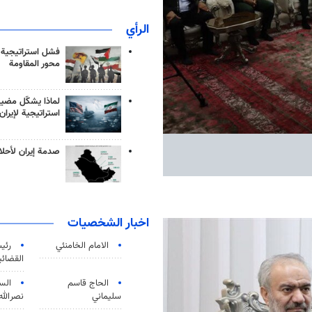
الرأي
فشل استراتيجية
محور المقاومة
لماذا يشكّل مضيق
استراتيجية لإيران
صدمة إيران لأحلام
اخبار الشخصيات
الامام الخامنئي
رئی
القضائی
الحاج قاسم
الس
سليماني
نصرالله