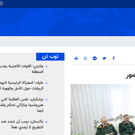
توب تن
ولايتي: القوات الأجنبية يجب 
المنطقة
ور
عارف: المعركة الرئيسية الي
الروايات حول الأمل والهوية ا
بزشكيان: نفس العقلية التي
هيروشيما ونازاكي تحكم واش
أيضا
باكستان: يجب أن نتحد ضد إ
التطبيع لا يُجدي نفعاً