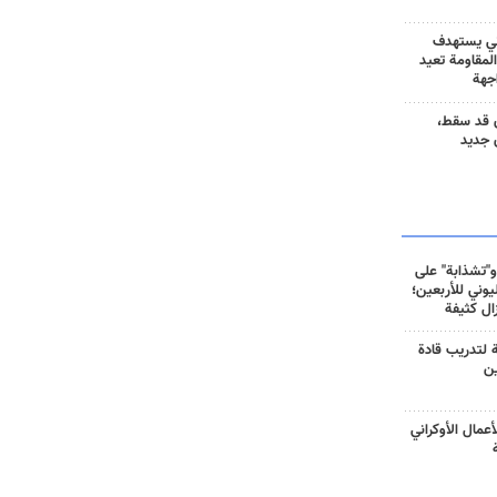
ني يستهدف
المقاومة تعيد
جهة
 قد سقط،
 جديد
و"تشذابة" على
وني للأربعين؛
زال كثيفة
ة لتدريب قادة
ين
أعمال الأوكراني