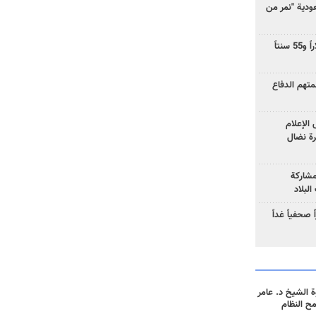
دية "نمر من
ارتفاع سعر النفط إلى 83 دولاراً و55 سنتاً
هم الدفاع
الإعلام
رة نضال
مشاركة
لبلاد
صحفياً غداً
 الشيخ د. عامر
مح النظام