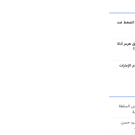
 الضغط ضد
 هرمز أداة
؟
 الإمارات
س السلطة
ة
يد حسن