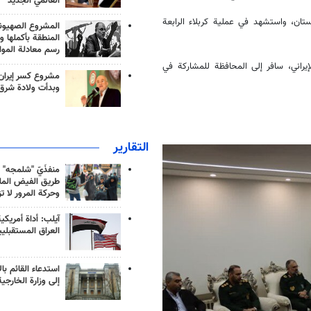
العالمي الجديد
، محافظة غلستان، واستشهد في عملية كربلاء الرابعة
المشروع الصهيو
المنطقة بأكملها و
رسم معادلة الموا
إيراني، سافر إلى المحافظة للمشاركة في
مشروع كسر إيران
وبدأت ولادة شرق
التقارير
منفذَيّ "شلمجه" 
طريق الفيض الملي
وحركة المرور لا ت
آيلب: أداة أمريكي
العراق المستقبلي
استدعاء القائم بال
إلى وزارة الخارجية