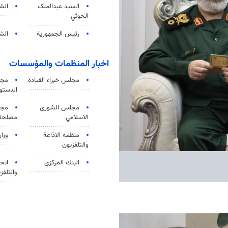
السید عبدالملک
الش
الحوثي
رئيس الجمهورية
الشي
اخبار المنظمات والمؤسسات
مجلس خبراء القيادة
مجل
الدستو
مجلس الشورى
مجم
الاسلامي
مصلحة 
منظمة الاذاعة
وزار
والتلفزیون
البنك المركزي
اتحا
والتلفز