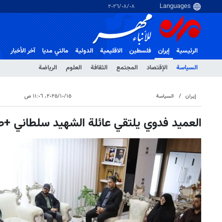
٠٨‏/٠٨‏/٢٠٢٦
الرئيسية
إيران
فلسطین
الاقلیمیة
الدولية
مالتي مدیا
آخر الأخبار
السياسة
الإقتصاد
المجتمع
الثقافة
العلوم
الرياضة
إيران
السياسة
١٥‏/١٠‏/٢٠٢٥، ١١:٠٦ ص
العميد فدوي يلتقي عائلة الشهيد سلطاني +ص