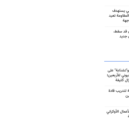
ني يستهدف
المقاومة تعيد
جهة
 قد سقط،
 جديد
و"تشذابة" على
وني للأربعين؛
زال كثيفة
ة لتدريب قادة
ين
أعمال الأوكراني