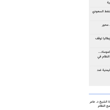
ية
نفط السعودي
 محور
يطاليا توقف
موساد...
لنظام في
ليمنية ضد
 الشيخ د. عامر
مح النظام