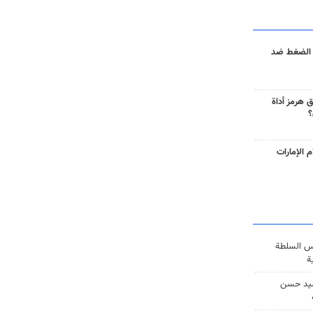
 الضغط ضد
 هرمز أداة
؟
 الإمارات
س السلطة
ة
يد حسن