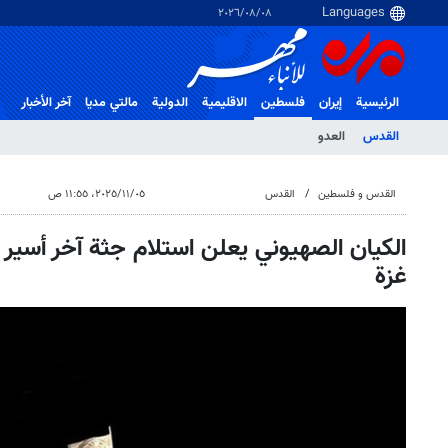
٠٨‏/٠٨‏/٢٠٢٦
الرئيسية
إيران
فلسطین
الاقلیمیة
الدولية
مالتي مدیا
آخر الأخبار
القدس
العدو
القدس و فلسطین
القدس
٠٥‏/١١‏/٢٠٢٥، ١١:٥٥ ص
الكيان الصهيوني يعلن استلام جثة آخر أسير 
غزة