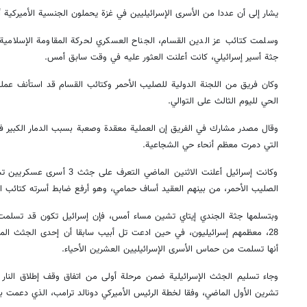
يشار إلى أن عددا من الأسرى الإسرائيليين في غزة يحملون الجنسية الأميركية أ
وسلمت كتائب عز الدين القسام، الجناح العسكري لحركة المقاومة الإسلامية 
جثة أسير إسرائيلي، كانت أعلنت العثور عليه في وقت سابق أمس.
وكان فريق من اللجنة الدولية للصليب الأحمر وكتائب القسام قد استأنف عم
الحي لليوم الثالث على التوالي.
وقال مصدر مشارك في الفريق إن العملية معقدة وصعبة بسبب الدمار الكبير في ا
التي دمرت معظم أنحاء حي الشجاعية.
وكانت إسرائيل أعلنت الاثنين الما
الصليب الأحمر، من بينهم العقيد أساف حمامي، وهو أرفع ضابط أسرته كتائب ا
28، معظمهم إسرائيليون، في حين ادعت تل أبيب سابقا أن إحدى الجثث المتس
أنها تسلمت من حماس الأسرى الإسرائيليين العشرين الأحياء.
تشرين الأول الماضي، وفقا لخطة الرئيس الأميركي دونالد ترامب، الذي دعمت بلاد