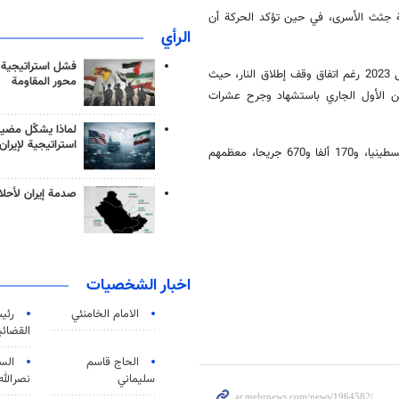
ية جثث الأسرى، في حين تؤكد الحركة أن
الرأي
فشل استراتيجية
ولا تزال حرب الإبادة الإسرائيلية على قطاع غزة جارية منذ 7 أكتوبر/تشرين الأول 2023 رغم اتفاق وقف إطلاق النار، حيث
محور المقاومة
20 انتهاك للاتفاق، وتسبب منذ 10 أكتوبر/تشرين الأول الجاري باستشهاد وجرح عشرات
لماذا يشكّل مضيق
استراتيجية لإيران
وقد خلّفت حرب الإبادة الجماعية الإسرائيلية على غزة 68 ألفا و865 شهيدا فلسطينيا، و170 ألفا و670 جريحا، معظمهم
صدمة إيران لأحلام
اخبار الشخصيات
الامام الخامنئي
رئی
القضائی
الحاج قاسم
الس
سليماني
نصرالله