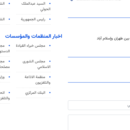
السید عبدالملک
الش
الحوثي
رئيس الجمهورية
الشي
اخبار المنظمات والمؤسسات
بين طهران وإسلام آباد
مجلس خبراء القيادة
مجل
الدستو
مجلس الشورى
مجم
الاسلامي
مصلحة 
منظمة الاذاعة
وزار
والتلفزیون
البنك المركزي
اتحا
والتلفز