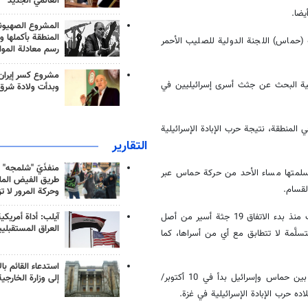
العالمي الجديد
يضا.
المشروع الصهيو
المنطقة بأكملها و
(حماس) اللجنة الدولية للصليب الأحمر
رسم معادلة الموا
مشروع كسر إيران
لية البحث عن جثث أسرى إسرائيليين في
وبدأت ولادة شرق
لمنطقة، نتيجة حرب الإبادة الإسرائيلية
التقارير
منفذَيّ "شلمجه" 
ضي التعرف على جثث 3 أسرى عسكريين تسلمتها مساء الأحد من حركة حماس عبر
طريق الفيض الملي
لقسام.
وحركة المرور لا ت
آيلب: أداة أمريكي
وبتسلمها جثة الجندي إيتاي تشين مساء أمس، فإن إسرائيل تكون قد تسلمت منذ بدء الاتفاق 19 جثة أسير من أصل
العراق المستقبلي
لَّمة لا تتطابق مع أي من أسراها، كما
استدعاء القائم بال
وجاء تسليم الجثث الإسرائيلية ضمن مرحلة أولى من اتفاق وقف إطلاق النار بين حماس وإسرائيل بدأ في 10 أكتوبر/
إلى وزارة الخارجية
ه حرب الإبادة الإسرائيلية في غزة.