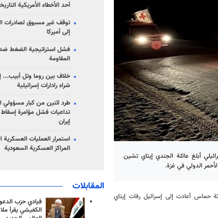
أحد الأخطاء الأمريكية التاريخ
توقف غير مسبوق لصادرات ال
إلى أميركا
فشل استراتيجية الضغط ضد
المقاومة
خلاف بين روما وتل أبيب... إ
شراء رادارات إسرائيلية
طرد اثنين من كبار مسؤولي ال
تداعيات فشل مؤامرة إسقاط ا
إيران
استمرار العمليات العسكرية ا
المراكز العسكرية السعودية
ائيلي أبلغ عائلة الجندي إيتاي تشين
أحمر الدولي في غزة.
المقابلات
12 الإسرائيلية بأن حركة حماس أعادت إلى إسرائيل رفات إيتاي
قيادي حزب الدعوة
الكفيشي يقرأ ملا