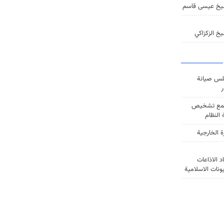
يخ عيسى قاسم
خ الزكزاكي
س صيانة
ر
ع تشخيص
النظام
ة الخارجية
د الاذاعات
يونات الاسلامية