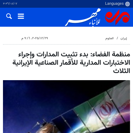
٠٧‏/٠٨‏/٢٠٢٦
إيران
العلوم
٢٩‏/١٢‏/٢٠٢٥، ٩:١٦ م
منظمة الفضاء: بدء تثبيت المدارات وإجراء
الاختبارات المدارية للأقمار الصناعية الإيرانية
الثلاث