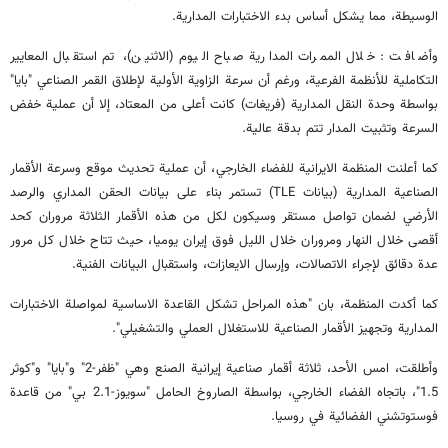
الوسيطة، مما يشكل أساس بدء الاختبارات المدارية.
وأضافت : خلال الممرات المدارية صباح اليوم (الاثنين)، تم استقبال المعايير
التكاملية للأنظمة الفرعية، ورغم أن سرعة الزاوية الأولية لإطلاق القمر الصناعي "بايا"
بواسطة وحدة النقل المدارية (فريغات) كانت أعلى من المعتاد، إلا أن عملية خفض
السرعة وتثبيت المدار تتم بدقة عالية.
كما أعلنت المنظمة الايرانية للفضاء الخارجي، أن عملية تحديث موقع وسرعة الأقمار
الصناعية المدارية (بيانات TLE) تستمر بناء على بيانات الحقن المداري والرصد
الأرضي لضمان تواصل مستقر وسيكون لكل من هذه الأقمار الثلاثة مروران كحد
أقصى خلال النهار ومروران خلال الليل فوق إيران يوميا، حيث تتاح خلال كل مرور
عدة دقائق لإجراء الاتصالات، وإرسال الايعازات، واستقبال البيانات الفنية.
كما أكدت المنظمة، بان "هذه المراحل تشكل القاعدة الاساسية لمواصلة الاختبارات
المدارية وتجهيز الأقمار الصناعية للاستغلال العملي والتشغيلي".
وأطلقت، امس الأحد، ثلاثة أقمار صناعية إيرانية الصنع وهي "ظفر-2" و"بايا" و"كوثر
1.5"، باتجاه الفضاء الخارجي، بواسطة الصاروخ الحامل "سويوز-2.1 بي" من قاعدة
فوستوتشني الفضائية في روسيا.