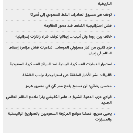
التاريخية
توقف غير مسبوق لصادرات النفط السعودي إلى أميركا
فشل استراتيجية الضغط ضد محور المقاومة
خلاف بين روما وتل أبيب... إيطاليا توقف شراء رادارات إسرائيلية
طرد اثنين من كبار مسؤولي الموساد... تداعيات فشل مؤامرة إسقاط
النظام في إيران
استمرار العمليات العسكرية اليمنية ضد المراكز العسكرية السعودية
قاليباف: نشر الأخبار الملفقة هي استراتيجية ترامب الفاشلة
محسن رضائي: لن نسمح بفتح ممر ثانٍ في مضيق هرمز
قيادي حزب الدعوة الشيخ د. عامر الكفيشي يقرأ ملامح النظام العالمي
الجديد
يحيى سريع: قصفنا مواقع المرتزقة السعوديين بالصواريخ الباليستية
والمسيّرات