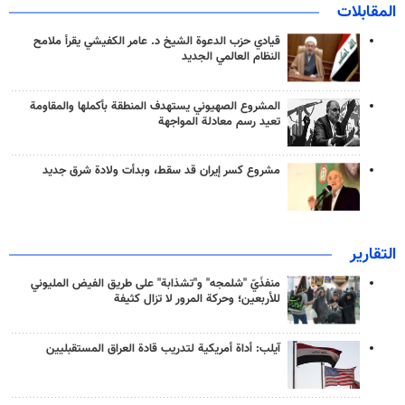
المقابلات
قيادي حزب الدعوة الشيخ د. عامر الكفيشي يقرأ ملامح
النظام العالمي الجديد
المشروع الصهيوني يستهدف المنطقة بأكملها والمقاومة
تعيد رسم معادلة المواجهة
مشروع كسر إيران قد سقط، وبدأت ولادة شرق جديد
التقارير
منفذَيّ "شلمجه" و"تشذابة" على طريق الفيض المليوني
للأربعين؛ وحركة المرور لا تزال كثيفة
آيلب: أداة أمريكية لتدريب قادة العراق المستقبليين