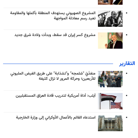
المشروع الصهيوني يستهدف المنطقة بأكملها والمقاومة
تعيد رسم معادلة المواجهة
مشروع كسر إيران قد سقط، وبدأت ولادة شرق جديد
التقارير
منفذَيّ "شلمجه" و"تشذابة" على طريق الفيض المليوني
للأربعين؛ وحركة المرور لا تزال كثيفة
آيلب: أداة أمريكية لتدريب قادة العراق المستقبليين
استدعاء القائم بالأعمال الأوكراني إلى وزارة الخارجية