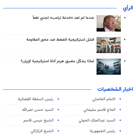
الرأي
عندما لم تعد «خدعة ترامب» تجدي نفعاً
فشل استراتيجية الضغط ضد محور المقاومة
لماذا يشكّل مضيق هرمز أداة استراتيجية لإيران؟
اخبار الشخصيات
الامام الخامنئي
رئیس السلطة القضائیة
الحاج قاسم سليماني
السيد حسن نصرالله
السید عبدالملک الحوثي
الشيخ عيسى قاسم
رئيس الجمهورية
الشيخ الزكزاكي