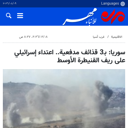
٠٩‏/٠٨‏/٢٠٢٦
الاقلیمیة
غرب آسیا
٠٨‏/٠٢‏/٢٠٢٦، ٨:٢٧ ص
سوريا: بـ3 قذائف مدفعية.. اعتداء إسرائيلي
على ريف القنيطرة الأوسط