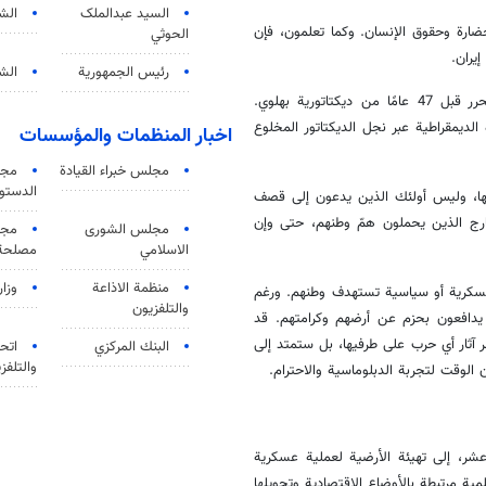
السید عبدالملک
الش
ضارة وحقوق الإنسان. وكما تعلمون، فإن
الحوثي
رئيس الجمهورية
الشي
ومن المؤسف أن يسعى هؤلاء إلى إعطاء دروس في الديمقراطية لشعب تحرر قبل 47 عامًا من ديكتاتورية بهلوي.
لديمقراطية عبر نجل الديكتاتور المخلوع
اخبار المنظمات والمؤسسات
مجلس خبراء القيادة
مجل
الدستو
تها، وليس أولئك الذين يدعون إلى قصف
خارج الذين يحملون همّ وطنهم، حتى وإن
مجلس الشورى
مجم
الاسلامي
مصلحة 
منظمة الاذاعة
وزار
 عسكرية أو سياسية تستهدف وطنهم. ورغم
والتلفزیون
ف يدافعون بحزم عن أرضهم وكرامتهم. قد
 آثار أي حرب على طرفيها، بل ستمتد إلى
البنك المركزي
اتحا
والتلفز
الوقت لتجربة الدبلوماسية والاحترام.
عشر، إلى تهيئة الأرضية لعملية عسكرية
ة مرتبطة بالأوضاع الاقتصادية وتحويلها