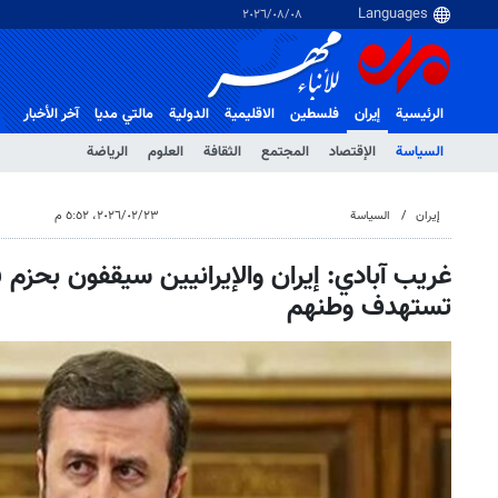
٠٨‏/٠٨‏/٢٠٢٦
الرئيسية
إيران
فلسطین
الاقلیمیة
الدولية
مالتي مدیا
آخر الأخبار
السياسة
الإقتصاد
المجتمع
الثقافة
العلوم
الرياضة
إيران
السياسة
٢٣‏/٠٢‏/٢٠٢٦، ٥:٥٢ م
غريب آبادي: إيران والإيرانيين سيقفون بحزم 
تستهدف وطنهم