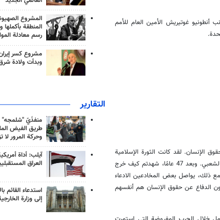
العالمي الجديد
المشروع الصهيو
ب أنطونيو غوتيريش الأمين العام للأمم
المنطقة بأكملها و
حدة.
رسم معادلة الموا
مشروع كسر إيران
وبدأت ولادة شرق
التقارير
منفذَيّ "شلمجه" 
طريق الفيض الملي
وحركة المرور لا ت
وق الإنسان. لقد كانت الثورة الإسلامية
آيلب: أداة أمريكي
العراق المستقبلي
في إيران ثورةً حقوقية هدفت إلى التحرر من الديكتاتورية وإرساء دعائم الحكم الشعبي. وبعد 47 عامًا، شهدتم كيف خرج
 ومع ذلك، يواصل بعض المخادعين الادعاء
ون الدفاع عن حقوق الإنسان هم أنفسهم
استدعاء القائم بال
إلى وزارة الخارجية
امل خلال الحرب المفروضة التي استمرت