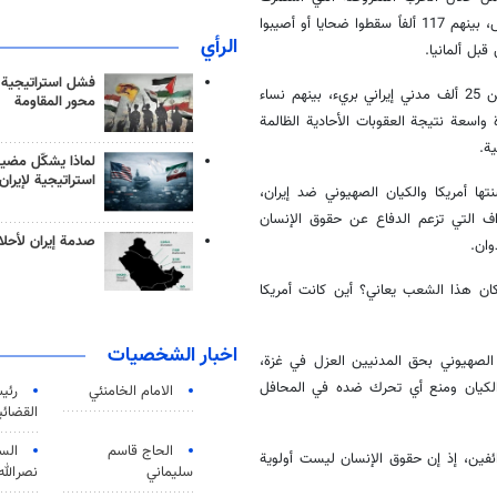
ثماني سنوات ضد إيران، ما أسفر عن استشهاد وإصابة أكثر من 830 ألف شخص، بينهم 117 ألفاً سقطوا ضحايا أو أصيبوا
الرأي
قبل ألمانيا.
فشل استراتيجية
كما اغتالت جماعات إرهابية، تتمتع اليوم بملاذات آمنة في دول غربية، أكثر من 25 ألف مدني إيراني بريء، بينهم نساء
محور المقاومة
واسعة نتيجة العقوبات الأحادية الظالمة
ة.
لماذا يشكّل مضيق
استراتيجية لإيران
رت اثني عشر يومًا في يونيو/حزيران 2025، والتي شنتها أمريكا والكيان الصهيوني ضد إيران،
ف، في حين دعمت الأطراف التي تزعم الدفاع عن حقوق الإنسان
صدمة إيران لأحلام
ان.
ان هذا الشعب يعاني؟ أين كانت أمريكا
اخبار الشخصيات
ن الصهيوني بحق المدنيين العزل في غزة،
لف شخص، سوى دعم هذا الكيان ومنع أي تحرك ضده في المحافل
الامام الخامنئي
رئی
القضائی
الحاج قاسم
الس
ئفين، إذ إن حقوق الإنسان ليست أولوية
سليماني
نصرالله