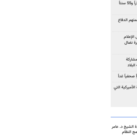
ارتفاع سعر النفط إلى 83 دولاراً و55 سنتاً
هم الدفاع
الإعلام
رة نضال
مشاركة
لبلاد
صحفياً غداً
الأميركية التي
 الشيخ د. عامر
مح النظام