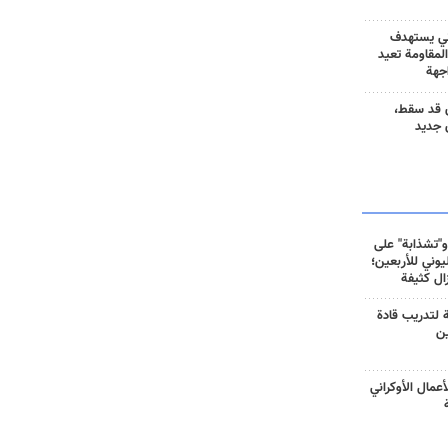
ني يستهدف
المقاومة تعيد
جهة
 قد سقط،
 جديد
و"تشذابة" على
وني للأربعين؛
زال كثيفة
ة لتدريب قادة
ين
أعمال الأوكراني