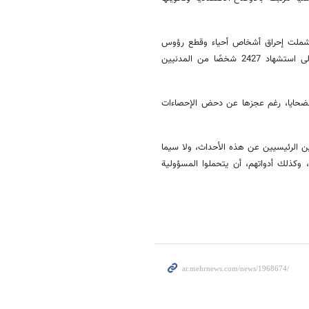
، شملت إحراق أشخاص أحياء وقطع رؤوس
وعمليات قتل ممنهجة، إلى جانب استخدام واسع للأسلحة النارية، ما أدى إلى استشهاد 2427 شخصًا من المدنيين
الضحايا، رغم عجزها عن دحض الإحصاءات
ن الرئيسيين عن هذه الأحداث، ولا سيما
، وكذلك أدواتهم، أن يتحملوا المسؤولية