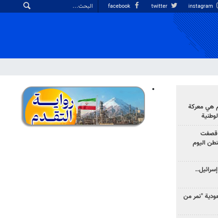
facebook
twitter
instagram
وم هي معركة
لوطنية
 قصفت
نطن اليوم
سرائيل..
دية "نمر من