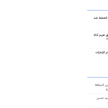
 الضغط ضد
 هرمز أداة
؟
 الإمارات
س السلطة
ة
يد حسن