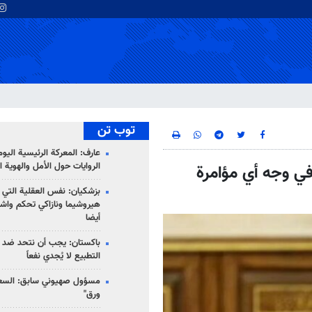
توب تن
عارف: المعركة الرئيسية الي
الروايات حول الأمل والهوية ا
في وجه أي مؤامرة
بزشكيان: نفس العقلية التي
هيروشيما ونازاكي تحكم واش
أيضا
باكستان: يجب أن نتحد ضد إ
التطبيع لا يُجدي نفعاً
مسؤول صهيوني سابق: السعو
ورق"