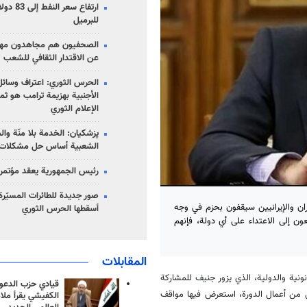
للبرميل
الصحفيون هم مجاهدون مهمت
عن الاقتدار الثقافي للشعب
الحرس الثوري: اعتراف وسائل 
الأجنبية بهزيمة ترامب هو ثم
الإعلام الثوري
پزشکیان: الخدمة بلا منّة وال
الشعبية أساس حل مشكلات ا
رئيس الجمهورية يعقد مؤتمراً 
صور جديدة للطائرات المسيّرة 
يران والإيرانيين سيقفون بحزم في وجه
أسقطها الحرس الثوري
ن إلى الاعتداء على أي دولة، فإنهم
المقابلات
نونية والدولية، الذي يزور جنيف للمشاركة
قيادي حزب الدعوة
ل من أعمال الدورة، استعرض فيها مواقف
الكفيشي يقرأ ملا