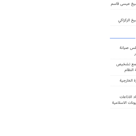
يخ عيسى قاسم
خ الزكزاكي
س صيانة
ر
ع تشخيص
النظام
ة الخارجية
د الاذاعات
يونات الاسلامية