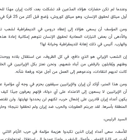
وعندما لم تكن حضارات هؤلاء المدّعين قد تشكلت بعد، كانت إيران مهدًا للح
أول ميثاق لحقوق الإنسان، وهو ميثاق كوروش، وُضع قبل أكثر من 25 قرنًا في إيران.
والأدهى أن بعض التيارات المعادية لحقوق الإنسان تتوهم إمكانية إعادة هذه ا
والهارب. أليس في ذلك إهانة للديمقراطية وخيانة لها؟
إن الشعب الإيراني هو الذي دافع، في كل الظروف، عن استقلال بلاده ووحد
وطنهم ويُقابلون بالرفض من أبناء شعبهم. ونحن نعتز بكل الإيرانيين في ال
كانت لديهم انتقادات، وندعوهم إلى العمل من أجل عزته ورفعة شأنه.
ومن هذا المنبر، أؤكد أن إيران والإيرانيين سيقفون بحزم في وجه أي مؤامرة
أن الإيرانيين لا يسعون إلى الاعتداء على أي دولة، فإنهم يعرفون جيدًا كي
يكون أعداء إيران قادرين على إشعال حرب، لكنهم لن يحددوا نهايتها. ولن تقتصر
المنطقة بأسرها. لقد جربتم العقوبات والحرب ضد إيران ولم تحققوا نتيجة؛ وحان 
السيد الرئيس،
للأسف، سعى أعداء إيران الذين تكبدوا هزيمة مؤلمة في حرب الأيام الاثني 
أخرى عبر إثارة الفوضى وأعمال الشغب. ولهذا عمدوا إلى استغلال احتجاجات سلمي