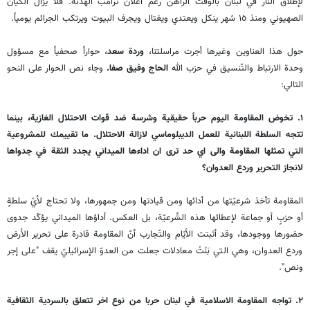
لإطلاق النار في لبنان بالوقت الراهن رغم اعلان ترامب الهدنة. فلا يزال الكيان
الصهيوني ومنذ ١٥ شهر ينكل ويعتدي ويغتال ويجرف البيوت ويرتكب الجرائم يومياً.
حول هذا العناوين وغيرها أجرت مراسلتنا،
وردة سعد
، حواراً صحفياً مع مسؤول
وحدة الارتباط والتّنسيق في حزب الله
الحاج وفيق صفا.
وجاء نص الحوار على النحو
التالي:
١. تخوض المقاومة اليوم حرباً حقيقية وشرسة ضد قوات الاحتلال الغازية، بينما
تتجه السلطة اللبنانية للعمل الديبلوماسي لازالة الاحتلال. ما تقييمك للمشروعية
التي تمثلها المقاومة والى اي حد ترى ان اداءها الميداني يجدد الثقة في جدواها
لانجاز التحرير وردع العدوان؟
المقاومة تأخذ شرعيّتها من أدائها ومن قيادتها ومن جمهورها، ولا تحتاج لأيّ سلطةٍ
أو حزبٍ أو جماعة لإعطائها هذه الشّرعيّة، بل العكس. أداؤها الميداني يؤكّد جدوى
حضورها ووجودها، وقد أثبتت الأيّام والتّجارب أنّ المقاومة قادرة على تحرير الأرض
وردع العدوان، وهي التي بَنَتْ معادلات جعلت من العدوّ الإسرائيليّ يقف "على إجر
ونص".
٢. تواجه المقاومة الاسلامية في لبنان حربا من نوع اخر تتعلق بالسردية الثقافية