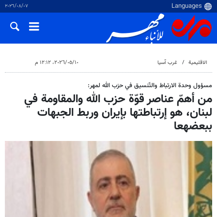
٠٧‏/٠٨‏/٢٠٢٦
الاقلیمیة
غرب آسیا
١٠‏/٠٥‏/٢٠٢٦، ١٢:١٢ م
مسؤول وحدة الارتباط والتّنسيق في حزب الله​ لمهر:
من أهمّ عناصر قوّة حزب الله والمقاومة في
لبنان، هو إرتباطتها بإيران وربط الجبهات
ببعضهعا