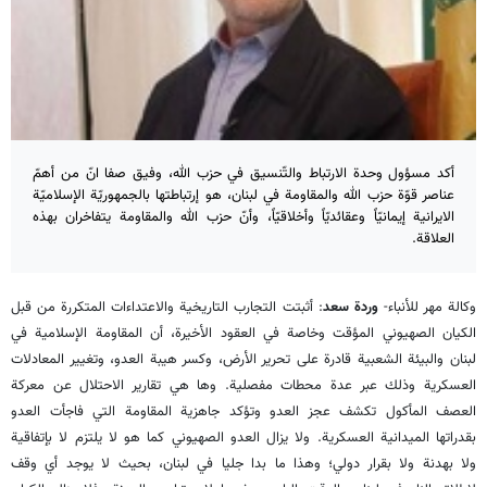
أكد مسؤول وحدة الارتباط والتّنسيق في حزب الله​، وفيق صفا انّ من أهمّ
عناصر قوّة حزب الله والمقاومة في لبنان، هو إرتباطتها بالجمهوريّة الإسلاميّة
الايرانية إيمانيّاً وعقائديّاً وأخلاقيّاً، وأنّ حزب الله والمقاومة يتفاخران بهذه
العلاقة.
وكالة مهر للأنباء-
وردة سعد
: أثبتت التجارب التاريخية والاعتداءات المتكررة من قبل
الكيان الصهيوني المؤقت وخاصة في العقود الأخيرة، أن المقاومة الإسلامية في
لبنان والبيئة الشعبية قادرة على تحرير الأرض، وكسر هيبة العدو، وتغيير المعادلات
العسكرية وذلك عبر عدة محطات مفصلية. وها هي تقارير الاحتلال عن معركة
العصف المأكول تكشف عجز العدو وتؤكد جاهزية المقاومة التي فاجأت العدو
بقدراتها الميدانية العسكرية. ولا يزال العدو الصهيوني كما هو لا يلتزم لا بإتفاقية
ولا بهدنة ولا بقرار دولي؛ وهذا ما بدا جليا في لبنان، بحيث لا يوجد أي وقف