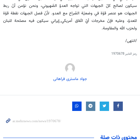
سيكون لصالح كلّ الجبهات التي تواجه العدوّ الصّهيوني، ونحن نؤمن أنّ ربط
الجبهات هو عنصر قوّة في وضعيّة الصّراع مع العدو. لأنّ فصل الجبهات نقطة قوّة
للعدوّ، وعليه فإنّ مخرجات أيّ اتّفاق أمريكي_إيراني سيكون فيه مصلحة للبنان
ولحزب الله والمقاومة.
/انتهى/
رمز الخبر
1970678
جواد ماستری فراهانی
محتوى ذات صلة