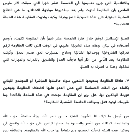
والاعلامية التي جرى تعميمها في الخمسة عشر شهرا التي سبقت اذار مارس
الماضي بأن المقاومة أنتهت ولم يعد بمقدورها مواجهة الاحتلال. ما هي النتائج
السلبية المترتبة على هذه السردية الصهيونية؟ وكيف واجهت المقاومة هذه الحملة
الاعلامية؟
العدوّ الإسرائيليّ توهّمَ خلال فترة الخمسة عشر شهراً بأنّ المقاومة انتهت، وأوهم
أصدقاءه في لبنان، وعمّم هذه السّرديّة عليهم، في الوقت الذي كانت المقاومة ترمّم
قدراتها الصّاروخيّة ووحداتها القتاليّة وسلاح المسيّرات الذي صدم العدوّ. وأثبتت
المقاومة بعد الثّاني من آذار أنّها فاجأت العدوّ والصّديق بالقدرات والمهارات التي
تملكها، وهذا ما اعترف به العدوّ.
٣. علاقة المقاومة بمحيطها الشعبي سواء حاضنتها المباشرة أو المجتمع اللبناني
بكامله من النقاط الحساسة التي عمل العدو عليها لاضعاف المقاومة وتوهين
عزيمة الواثقين بها. هل ترى ان المقاومة نجحت في هذه الساحة بالذات؟ وما
تقييمك لردود فعل ومواقف الحاضنة الشعبية للمقاومة؟
من أجمل ما ترك لنا الشّهيد السّيّد حسن نصر الله، بيئةً حاضنةً لحزب الله
والمقاومة، تمتلك من الصّبر والبصيرة ما يجعلها تراهن على حزب الله وتنجح في
رهانها. هذه البيئة فاجأت الجميع، ولم يتفاجأ بها حزب الله والمقاومة. والعلاقة بين