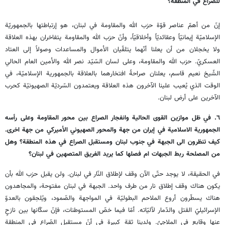
للصراع في المنطقة؟
إنّ من أهمّ عناصر قوّة حزب الله والمقاومة في لبنان، هو إرتباطتها بالجمهوريّة
الإسلاميّة إيمانيّاً وعقائديّاً وأخلاقيّاً، وأنّ حزب الله والمقاومة يتفاخران بهذه العلاقة
ولا يخجلان من أن يعلنا أنّهما يتلقّيان الأموال والمساعدات وصولاً إلى العتاد
العسكريّ. حزب الله والمقاومة، وعلى لسان السّيّد نصر الله والأمين العام الحالي
الشّيخ نعيم قاسم، يعلنان صراحةً افتخارهما بالعلاقة بالجمهورية الإسلاميّة، في
الوقت الذي يُعيب علينا الآخرون هذه العلاقة ويعتمدون السّرديّة الصهيونيّة كحرب
الآخرين على أرض لبنان.
٦. في ظل موازين القوى الحالية وانفجار الصراع بين محور المقاومة وعلى رأسه
الجمهورية الاسلامية في إيران من جهة والمحور الصهيوني الأميركي من جهة اخرى.
كيف تنظرون الى الجبهة في جنوب لبنان ومستقبل الصراع في هذه المنطقة؟ وهل
من المصلحة ربط الجبهات ام فصلها كما يريد الفريق المتصهين في لبنان؟
في الحقيقة، لا يوجد حتّى الآن وقف لإطلاق النّار في لبنان. ولن يقبل حزب الله بأن
يكون هناك وقف إطلاق نار من طرف واحد. الجبهة في لبنان مفتوحة، والمجاهدون
هناك يسطّرون أروع الملاحم البطوليّة في المواجهة والصّمود، ويُلحِقون بالعدوّ
الإسرائيليّ القتل والدّمار لآليّاته. أمّا فيما خصّ المستوطنات، فإنّ سكّانها بين نازحٍ
عنها وقابعٍ في الملاجئ. ولدينا ثقة كبيرة في أنّ مستقبل الصّراع في المنطقة