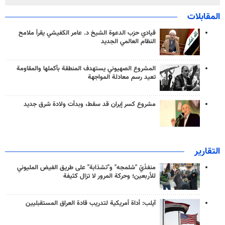
المقابلات
قيادي حزب الدعوة الشيخ د. عامر الكفيشي يقرأ ملامح
النظام العالمي الجديد
المشروع الصهيوني يستهدف المنطقة بأكملها والمقاومة
تعيد رسم معادلة المواجهة
مشروع كسر إيران قد سقط، وبدأت ولادة شرق جديد
التقارير
منفذَيّ "شلمجه" و"تشذابة" على طريق الفيض المليوني
للأربعين؛ وحركة المرور لا تزال كثيفة
آيلب: أداة أمريكية لتدريب قادة العراق المستقبليين