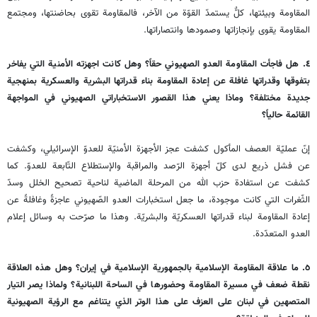
المقاومة وبيئتها، كلٌّ يستمدّ القوّة من الآخر، فالمقاومة تقوى بحاضنتها، ومجتمع
المقاومة يقوى بإنجازاتها وصمودها وانتصاراتها.
٤. هل فاجأت المقاومة العدو الصهيوني حقاً؟ وهل كانت اجهزته الأمنية التي يفاخر
بتفوقها وقدراتها غافلة عن إعادة المقاومة بناء قدراتها البشرية والعسكرية بمنهجية
جديدة مختلفة؟ وماذا يعني هذا القصور الاستخباراتي الصهيوني في المواجهة
القائمة حالياً؟
إنّ عمليّة العصف المأكول كشفت عجز الأجهزة الأمنيّة للعدوّ الإسرائيلي، وكشفت
عن فشل ذريع لدى كلّ أجهزة الرّصد والمراقبة والإستطلاع التّابعة للعدوّ. كما
كشفت عن استفادة حزب الله من المرحلة الماضية لناحية تصحيح الخلل وسدّ
الثّغرات التي كانت موجودة، ما جعل استخبارات العدو الصّهيوني عاجزةً وغافلةً عن
إعادة المقاومة لبناء قدراتها العسكريّة والبشريّة. وهذا ما صرّحت به وسائل إعلام
العدو المتعدّدة.
٥. ما علاقة المقاومة الإسلامية بالجمهورية الإسلامية في إيران؟ وهل هذه العلاقة
نقطة ضعف في مسيرة المقاومة وحضورها في الساحة اللبنانية؟ ولماذا يصر التيار
المتصهين في لبنان على العزف على هذا الوتر الذي يتناغم مع الرؤية الصهيونية