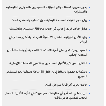
يحيى سريع: قصفنا مواقع المرتزقة السعوديين بالصواريخ الباليستية
والمسيّرات
بيان مهم للقوات المسلحة اليمنية حول "عملية واسعة وخاصة"
مقتل عناصر فريق إرهابي في جنوب محافظة سيستان وبلوشستان
وزارة الأمن الإيرانية: اعتقال 21 عميلاً للموساد و4 أشرار مسلح في
كرمان
العميد بهمرد: نحن على أهبة الاستعداد للتضحية بأرواحنا دفاعاً عن
الشعب الإيراني
اعتقال 8 من كبار الأشرار المسلحين ومنتسبي الجماعات الإرهابية
بزشكيان: خططوا لإسقاط إيران خلال 48 ساعة وسوقها نحو السيناريو
السوري
حادث بحري آخر قبالة سواحل عُمان
غريب آبادي: لم نُجرِ أي مفاوضات مع أمريكا في الأيام الأخيرة..المسار
الجديد لمضيق هرمز مؤقت