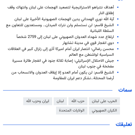
أهداف نتنياهو الاستراتيجية لتصعيد الهجمات على لبنان وانتهاك وقف
إطلاق النار
آية الله نوري الهمداني يدين الهجمات الصهيونية الأخيرة على لبنان
الشيخ قاسم: لن نستسلم ولن نترك الميدان.. ومستعدون للتعاون مع
السلطة اللبنانية
ارتفاع عدد شهداء العدوان الصهيوني على لبنان إلى 2759 شخصاً
دوي انفجار قوي في مدينة تشابهار
محسن رضائي: انتصار ايران أمام اميركا أدّى إلى زلزال كبير في العلاقات
السياسية لواشنطن مع العالم
جيش الاحتلال الإسرائيلي: إصابة ثلاثة جنود في انفجار طائرة مسيرة
مفخخة في جنوب لبنان
الشيخ قاسم: لن يكون أمام العدو إلا إيقاف العدوان والانسحاب من
أرضنا المحتلة..نشكر دعم ايران للمقاومة
سمات
الحرب على لبنان
حزب الله
لبنان
ايران وحزب الله
الكيان الصهيوني
الولايات المتحدة
تعليقك