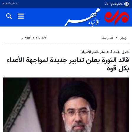
٠٧‏/٠٨‏/٢٠٢٦
إيران
السياسة
١٠‏/٠٥‏/٢٠٢٦، ٢:٥٢ م
خلال لقاءه قائد مقر خاتم الأنبياء؛
قائد الثورة يعلن تدابير جديدة لمواجهة الأعداء
بكل قوة