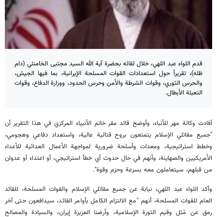
قدم اللواء عبد اللهي، خلال لقائه بحضرة آية الله السيد مجتبى الخامنئي (دام
ظله)، تقريراً حول استعدادات القوات المسلحة الإيرانية، بما فيها الجيش،
والحرس الثوري، وقوات الشرطة والأمن وحرس الحدود، ووزارة الدفاع، وقوات
التعبئة الأبطال.
أفادت وكالة مهر للأنباء، وأوضح قائد مقر خاتم الأنبياء المركزي في هذا التقرير أن
"جميع مقاتلي الإسلام يتمتعون بروح قتالية عالية، واستعداد دفاعي وهجومي،
وخطط استراتيجية، ومعدات وأسلحة ضرورية لمواجهة الأعمال العدائية للأعداء
الأمريكيين والصهاينة، وأنهم في حال حدوث أي خطأ استراتيجي، أو اعتداء أو عدوان
من قبلهم، سيتعاملون معه بسرعة وحزم وقوة".
وأكد اللواء عبد اللهي، نيابة عن جميع مقاتلي الإسلام والقوات المسلحة، للقائد
العام للقوات المسلحة، أنهم "مع الالتزام الكامل بأوامر القائد، سيدافعون حتى آخر
رمق عن مُثل وقيم الثورة الإسلامية، وأرضنا العزيزة إيران، والسيادة والمصالح