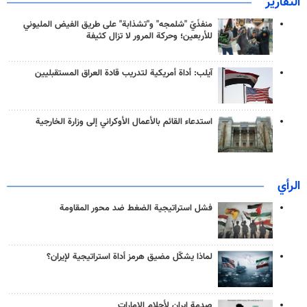
التقارير
منفذَيّ "شلمجه" و"تشذابة" على طريق الفيض المليوني
للأربعين؛ وحركة المرور لا تزال كثيفة
آيلب: أداة أمريكية لتدريب قادة العراق المستقبليين
استدعاء القائم بالأعمال الأوكراني إلى وزارة الخارجية
الرأي
فشل استراتيجية الضغط ضد محور المقاومة
لماذا يشكّل مضيق هرمز أداة استراتيجية لإيران؟
صدمة إيران لأحلام الإمارات