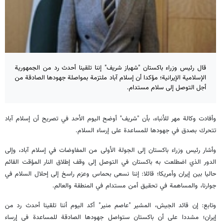
قال رئيس وزراء باكستان "شهباز شريف" إننا تلقينا أحدث رد من الجمهورية
الإسلامية الإيرانية؛ مؤكدا أن إسلام آباد ملتزمة بمواصلة جهودها الصادقة من
أجل التوصل إلى سلام مستدام.
وأفادت وكالة مهر للأنباء، بأن "شريف" أوضح اليوم الأحد في تصريح أن إسلام آباد
تتحرك بصدق في جهودها للمساعدة على إرساء السلام.
وأشار رئيس وزراء باكستان إلى الجولة الأولى من المفاوضات في إسلام آباد، وإلى
الدور الذي اضطلعت به باكستان في التوصل إلى وقف إطلاق النار المؤقت القائم
حاليا بين إيران وأمريكا؛ قائلا: إننا نسعى بحماس وعزم راسخ إلى إحلال السلام في
جوارنا، والمساهمة في تحقيق أمن مستدام في المنطقة والعالم.
وتابع: إن قائد الجيش، المشير "عاصم منير" أكد اليوم أننا تلقينا أحدث رد من
إيران؛ مشددا على أن باكستان ستواصل جهودها الصادقة للمساعدة في إرساء