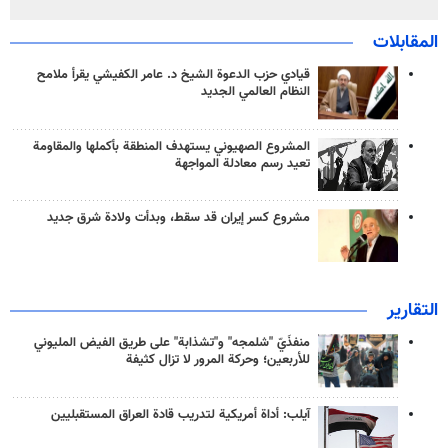
المقابلات
قيادي حزب الدعوة الشيخ د. عامر الكفيشي يقرأ ملامح
النظام العالمي الجديد
المشروع الصهيوني يستهدف المنطقة بأكملها والمقاومة
تعيد رسم معادلة المواجهة
مشروع كسر إيران قد سقط، وبدأت ولادة شرق جديد
التقارير
منفذَيّ "شلمجه" و"تشذابة" على طريق الفيض المليوني
للأربعين؛ وحركة المرور لا تزال كثيفة
آيلب: أداة أمريكية لتدريب قادة العراق المستقبليين