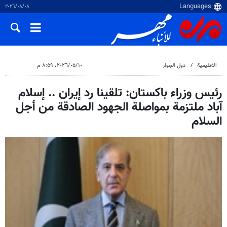
٠٨‏/٠٨‏/٢٠٢٦
الاقلیمیة
دول الجوار
١٠‏/٠٥‏/٢٠٢٦، ٨:٥٩ م
رئیس وزراء باکستان: تلقينا رد إيران .. إسلام
آباد ملتزمة بمواصلة الجهود الصادقة من أجل
السلام