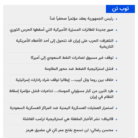
توب تن
رئيس الجمهورية يعقد مؤتمراً صحفياً غداً
صور جديدة للطائرات المسيّرة الأميركية التي أسقطها الحرس الثوري
التلغراف: الحرب على إيران قد تتحول إلى أحد الأخطاء الأمريكية
التاريخية
توقف غير مسبوق لصادرات النفط السعودي إلى أميركا
فشل استراتيجية الضغط ضد محور المقاومة
خلاف بين روما وتل أبيب... إيطاليا توقف شراء رادارات إسرائيلية
طرد اثنين من كبار مسؤولي الموساد... تداعيات فشل مؤامرة إسقاط
النظام في إيران
استمرار العمليات العسكرية اليمنية ضد المراكز العسكرية السعودية
قاليباف: نشر الأخبار الملفقة هي استراتيجية ترامب الفاشلة
محسن رضائي: لن نسمح بفتح ممر ثانٍ في مضيق هرمز