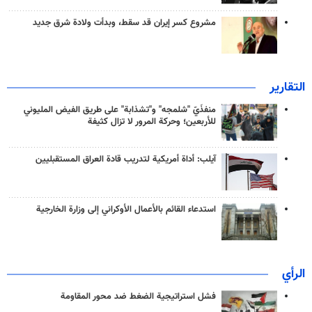
مشروع كسر إيران قد سقط، وبدأت ولادة شرق جديد
التقارير
منفذَيّ "شلمجه" و"تشذابة" على طريق الفيض المليوني
للأربعين؛ وحركة المرور لا تزال كثيفة
آيلب: أداة أمريكية لتدريب قادة العراق المستقبليين
استدعاء القائم بالأعمال الأوكراني إلى وزارة الخارجية
الرأي
فشل استراتيجية الضغط ضد محور المقاومة