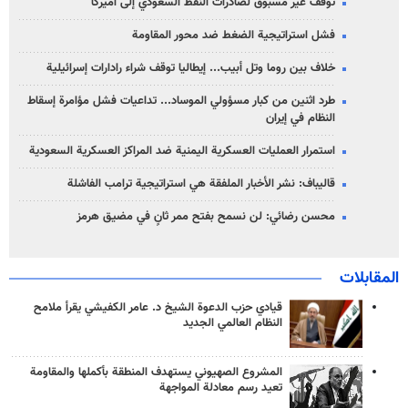
توقف غير مسبوق لصادرات النفط السعودي إلى أميركا
فشل استراتيجية الضغط ضد محور المقاومة
خلاف بين روما وتل أبيب... إيطاليا توقف شراء رادارات إسرائيلية
طرد اثنين من كبار مسؤولي الموساد... تداعيات فشل مؤامرة إسقاط
النظام في إيران
استمرار العمليات العسكرية اليمنية ضد المراكز العسكرية السعودية
قاليباف: نشر الأخبار الملفقة هي استراتيجية ترامب الفاشلة
محسن رضائي: لن نسمح بفتح ممر ثانٍ في مضيق هرمز
المقابلات
قيادي حزب الدعوة الشيخ د. عامر الكفيشي يقرأ ملامح
النظام العالمي الجديد
المشروع الصهيوني يستهدف المنطقة بأكملها والمقاومة
تعيد رسم معادلة المواجهة