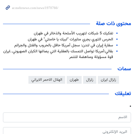
محتوى ذات صلة
تفكيك 5 شبكات لتهريب الأسلحة والذخائر في طهران
الحرس الثوري يجري مناورات "لبيك يا خامنئي" في طهران
سفارة إيران في لندن: سجل أمريكا حافل بالحروب والقتل والجرائم
بقائي:أمريكا تواصل التمسك بالعقلية التي يصاغها الكيان الصهيوني..ايران
قوة مسؤولة ومناهضة للتنمر
سمات
زلزال ايران
زلزال
طهران
الهلال الاحمر الايراني
تعليقك