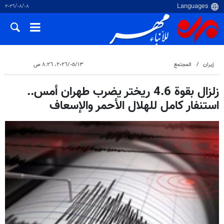
٠٨‏/٠٨‏/٢٠٢٦
إيران
المجتمع
١٣‏/٠٥‏/٢٠٢٦، ٨:٢٦ ص
زلزال بقوة 4.6 ريختر يضرب طهران أمس..
استنفار كامل للهلال الأحمر والإسعاف