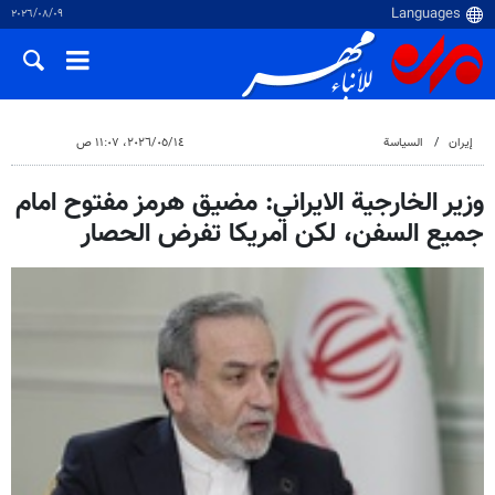
٠٩‏/٠٨‏/٢٠٢٦
إيران
السياسة
١٤‏/٠٥‏/٢٠٢٦، ١١:٠٧ ص
وزير الخارجية الايراني: مضيق هرمز مفتوح امام
جميع السفن، لكن امريكا تفرض الحصار