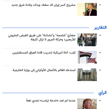
مشروع كسر إيران قد سقط، وبدأت ولادة شرق جديد
التقارير
منفذَيّ "شلمجه" و"تشذابة" على طريق الفيض المليوني
للأربعين؛ وحركة المرور لا تزال كثيفة
آيلب: أداة أمريكية لتدريب قادة العراق المستقبليين
استدعاء القائم بالأعمال الأوكراني إلى وزارة الخارجية
الرأي
عندما لم تعد «خدعة ترامب» تجدي نفعاً