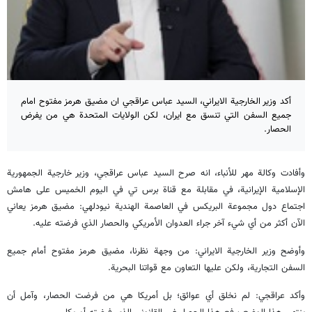
أكد وزير الخارجية الايراني، السيد عباس عراقجي ان مضيق هرمز مفتوح امام
جميع السفن التي تنسق مع ايران، لكن الولايات المتحدة هي من يفرض
الحصار.
وأفادت وكالة مهر للأنباء، انه صرح السيد عباس عراقجي، وزير خارجية الجمهورية
الإسلامية الإيرانية، في مقابلة مع قناة برس تي في اليوم الخميس على هامش
اجتماع دول مجموعة البريكس في العاصمة الهندية نيودلهي: مضيق هرمز يعاني
الآن أكثر من أي شيء آخر جراء العدوان الأمريكي والحصار الذي فرضته عليه.
وأوضح وزير الخارجية الايراني: من وجهة نظرنا، مضيق هرمز مفتوح أمام جميع
السفن التجارية، ولكن عليها التعاون مع قواتنا البحرية.
وأكد عراقجي: لم نخلق أي عوائق؛ بل أمريكا هي من فرضت الحصار، وآمل أن