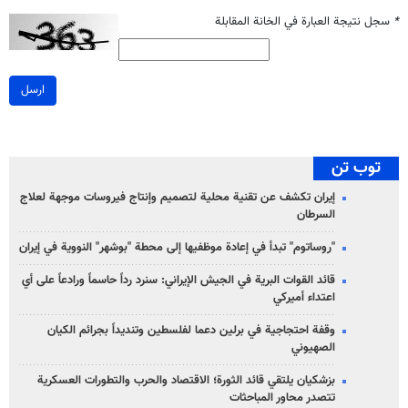
*
سجل نتيجة العبارة في الخانة المقابلة
ارسل
توب تن
إيران تكشف عن تقنية محلية لتصميم وإنتاج فيروسات موجهة لعلاج
السرطان
"روساتوم" تبدأ في إعادة موظفيها إلى محطة "بوشهر" النووية في إيران
قائد القوات البرية في الجيش الإيراني: سنرد رداً حاسماً ورادعاً على أي
اعتداء أميركي
وقفة احتجاجية في برلين دعما لفلسطين وتنديداً بجرائم الكيان
الصهیوني
بزشكيان يلتقي قائد الثورة؛ الاقتصاد والحرب والتطورات العسكرية
تتصدر محاور المباحثات