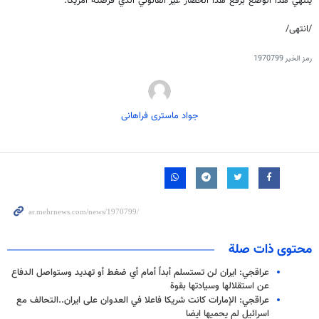
ينتهي هذا الوضع برفع هذا الحصار غير القانوني الذي فرضته أمريكا.
/انتهى/
رمز الخبر
1970799
جواد ماستری فراهانی
محتوى ذات صلة
عراقجي: ايران لن تستسلم أبداً أمام أي ضغط أو تهديد وستواصل الدفاع
عن استقلالها وسيادتها بقوة
عراقجي: الإمارات كانت شريكا فاعلا في العدوان على ايران..التحالف مع
اسرائيل لم يحميها ايضا