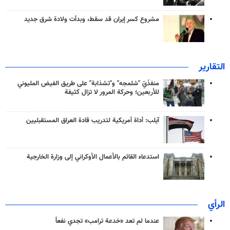
مشروع كسر إيران قد سقط، وبدأت ولادة شرق جديد
التقارير
منفذَيّ "شلمجه" و"تشذابة" على طريق الفيض المليوني
للأربعين؛ وحركة المرور لا تزال كثيفة
آيلب: أداة أمريكية لتدريب قادة العراق المستقبليين
استدعاء القائم بالأعمال الأوكراني إلى وزارة الخارجية
الرأي
عندما لم تعد «خدعة ترامب» تجدي نفعاً