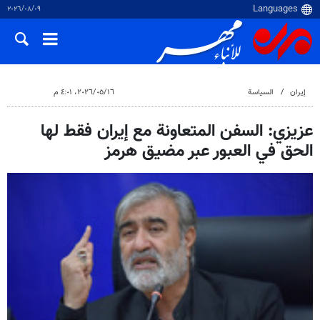
٠٩‏/٠٨‏/٢٠٢٦
إيران
السياسة
١٦‏/٠٥‏/٢٠٢٦، ٤:٠١ م
عزيزي: السفن المتعاونة مع إيران فقط لها
الحق في العبور عبر مضيق هرمز