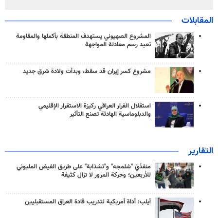
المقابلات
المشروع الصهيوني يستهدف المنطقة بأكملها والمقاومة
تعيد رسم معادلة المواجهة
مشروع كسر إيران قد سقط، وبدأت ولادة شرق جديد
استقلال القرار العراقي ركيزة الاستقرار الإقليمي
والدبلوماسية الهادئة تصنع التأثير
التقارير
منفذَيّ "شلمجه" و"تشذابة" على طريق الفيض المليوني
للأربعين؛ وحركة المرور لا تزال كثيفة
آيلب: أداة أمريكية لتدريب قادة العراق المستقبليين