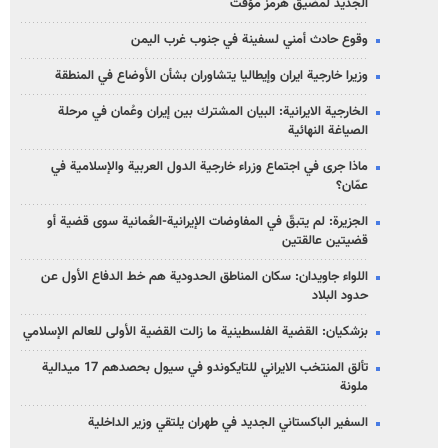
الجديد لمضيق هرمز مؤقت
وقوع حادث أمني لسفينة في جنوب غرب اليمن
وزيرا خارجية ايران وإيطاليا يتشاوران بشأن الأوضاع في المنطقة
الخارجية الايرانية: البيان المشترك بين إيران وعُمان في مرحلة
الصياغة النهائية
ماذا جرى في اجتماع وزراء خارجية الدول العربية والإسلامية في
عمّان؟
الجزيرة: لم يتبقّ في المفاوضات الإيرانية-العُمانية سوى قضية أو
قضيتين عالقتين
اللواء جاويدان: سكان المناطق الحدودية هم خط الدفاع الأول عن
حدود البلاد
بزشكيان: القضية الفلسطينية ما زالت القضية الأولى للعالم الإسلامي
تألق المنتخب الايراني للتايكوندو في سيول بحصدهم 17 ميدالية
ملونة
السفير الباكستاني الجديد في طهران يلتقي وزير الداخلية