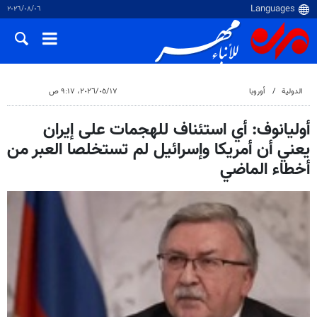
٠٦‏/٠٨‏/٢٠٢٦
الدولية
أوروبا
١٧‏/٠٥‏/٢٠٢٦، ٩:١٧ ص
أوليانوف: أي استئناف للهجمات على إيران
يعني أن أمريكا وإسرائيل لم تستخلصا العبر من
أخطاء الماضي