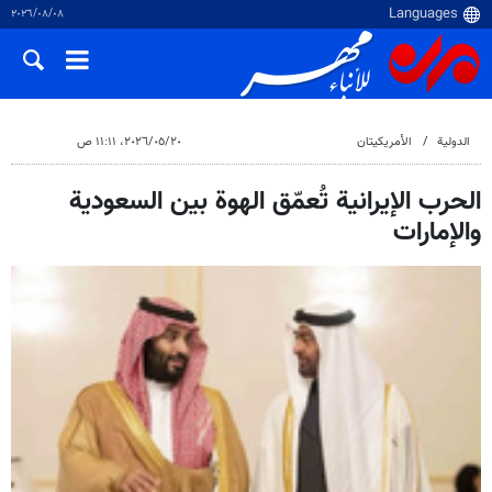
٠٨‏/٠٨‏/٢٠٢٦
الدولية
الأمريكيتان
٢٠‏/٠٥‏/٢٠٢٦، ١١:١١ ص
الحرب الإيرانية تُعمّق الهوة بين السعودية
والإمارات