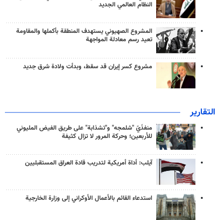
النظام العالمي الجديد
المشروع الصهيوني يستهدف المنطقة بأكملها والمقاومة
تعيد رسم معادلة المواجهة
مشروع كسر إيران قد سقط، وبدأت ولادة شرق جديد
التقارير
منفذَيّ "شلمجه" و"تشذابة" على طريق الفيض المليوني
للأربعين؛ وحركة المرور لا تزال كثيفة
آيلب: أداة أمريكية لتدريب قادة العراق المستقبليين
استدعاء القائم بالأعمال الأوكراني إلى وزارة الخارجية