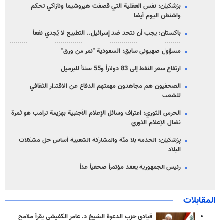
بزشكيان: نفس العقلية التي قصفت هيروشيما ونازاكي تحكم
واشنطن اليوم أيضا
باكستان: يجب أن نتحد ضد إسرائيل.. التطبيع لا يُجدي نفعاً
مسؤول صهيوني سابق: السعودية "نمر من ورق"
ارتفاع سعر النفط إلى 83 دولاراً و55 سنتاً للبرميل
الصحفيون هم مجاهدون مهمتهم الدفاع عن الاقتدار الثقافي
للشعب
الحرس الثوري: اعتراف وسائل الإعلام الأجنبية بهزيمة ترامب هو ثمرة
نضال الإعلام الثوري
پزشکیان: الخدمة بلا منّة والمشاركة الشعبية أساس حل مشكلات
البلاد
رئيس الجمهورية يعقد مؤتمراً صحفياً غداً
المقابلات
قيادي حزب الدعوة الشيخ د. عامر الكفيشي يقرأ ملامح