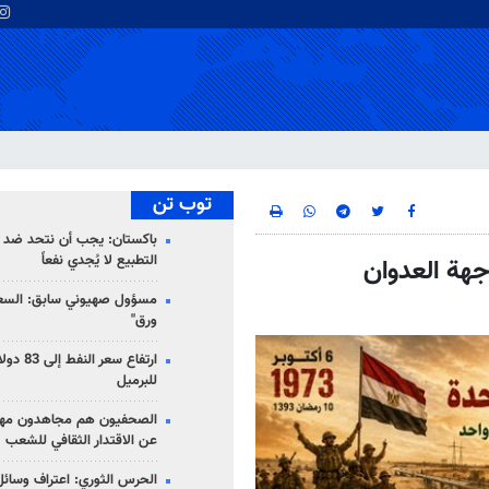
توب تن
باكستان: يجب أن نتحد ضد إ
التطبيع لا يُجدي نفعاً
هة العدوان
مسؤول صهيوني سابق: السعو
ورق"
للبرميل
الصحفيون هم مجاهدون مهمت
عن الاقتدار الثقافي للشعب
الحرس الثوري: اعتراف وسائل 