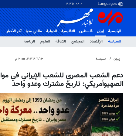
٠٨‏/٠٨‏/٢٠٢٦
الرئيسية
إيران
فلسطین
الاقلیمیة
الدولية
مالتي مدیا
آخر الأخبار
السياسة
الإقتصاد
المجتمع
الثقافة
العلوم
الرياضة
إيران
السياسة
٠٣‏/٠٦‏/٢٠٢٦، ٣:٤٥ م
دعم الشعب المصري للشعب الإيراني في مواج
الصهيوأمريكي: تاريخ مشترك وعدو واحد