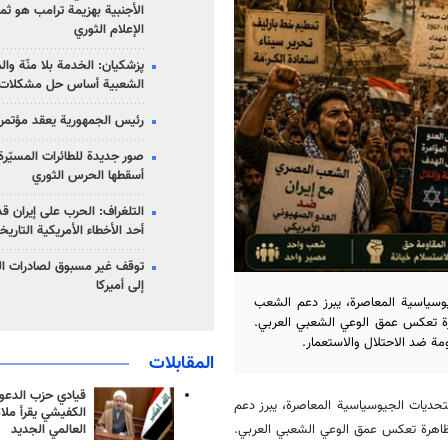
الأجنبية بهزيمة ترامب هو ثم
الإعلام الثوري
پزشکیان: الخدمة بلا منّة وال
الشعبية أساس حل مشكلات ا
رئيس الجمهورية يعقد مؤتمراً 
صور جديدة للطائرات المسيّرة 
أسقطها الحرس الثوري
التلغراف: الحرب على إيران ق
أحد الأخطاء الأمريكية التاريخ
توقف غير مسبوق لصادرات ال
إلى أميركا
وسياسية المعاصرة، يبرز دعم الشعب
رة تعكس عمق الوعي الشعبي العربي.
ة ضد الاحتلال والاستعمار.
المقابلات
قيادي حزب الدعوة
لتحديات الجيوسياسية المعاصرة، يبرز دعم
الكفيشي يقرأ ملا
العالمي الجديد
ظاهرة تعكس عمق الوعي الشعبي العربي.