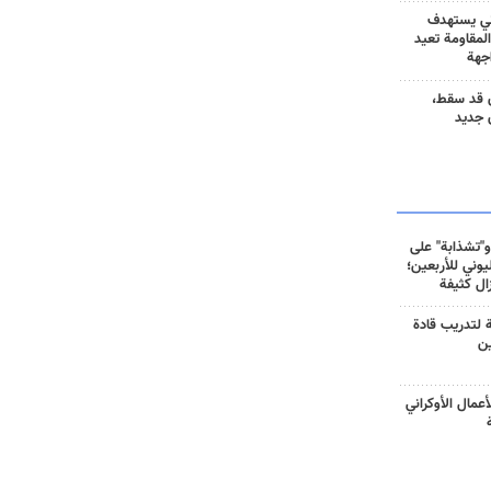
ني يستهدف
المقاومة تعيد
جهة
 قد سقط،
 جديد
و"تشذابة" على
وني للأربعين؛
زال كثيفة
ة لتدريب قادة
ين
أعمال الأوكراني