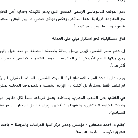
رغم الموقف الدبلوماسي الرسمي المصري الذي يدعو للتهدئة وحماية أمن الخليج
مع المقاومة الإيرانية. هذا التناقض يعكس توافق ضمني ما بين الوعي الشعب
ظاهرة، وهو ما يميز مصر تاريخياً.
آفاق مستقبلية: نحو استقرار مبني على العدالة
إن دعم مصر الشعبي لإيران يرسل رسالة واضحة: المنطقة لم تعد تقبل بالهيم
ومن ورائها الدعم الأمريكي غير المشروط – يوحد الشعوب. كما حررت مصر سين
أكثر عدلاً.
يجب على القادة العرب الاستماع لهذا الصوت الشعبي. السلام الحقيقي لن يأتي
لم تنتصر فقط عسكرياً، بل أثبتت أن الإرادة الشعبية والتكنولوجيا المحلية يمك
في الختام،
واحدة: الكرامة لا تُشترى، والشهداء لا يُنسَون. إيران تواصل المسار، ومصر ت
السياسية.
"بقلم د.
أحمد مصطفى
- مؤسس ومدير مركز آسيا للدراسات والترجمة – باحث غي
الشرق الأوسط – فيينا، النمسا"