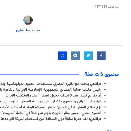
رمز الخبر
1971313
محمدرضا غفاری
محتوى ذات صلة
عراقجي يبحث مع نظيره المصري مستجدات الجهود الدبلوماسية وتداع
رئيس مكتب حماية المصالح للجمهورية الإسلامية الإيرانية بالقاهرة یل
أمريكا لم تصدر بعد تأشيرات دخول لبعض أعضاء المنتخب الايراني
الرئيسان الايراني والمصري يؤكدان على مواصلة المسار الدبلوماسي لح
نزع سلاح المقاومة في العراق؛ اختبار للسيادة الوطنية أم تنفيذ لأجند
العميد محبي: تدمير مطار الكويت ناجم عن خطأ في أنظمة "باتريوت" ا
عراقجي: لقد حذرنا سابقاً دول المنطقة من استخدام أمريكا لقواعدها