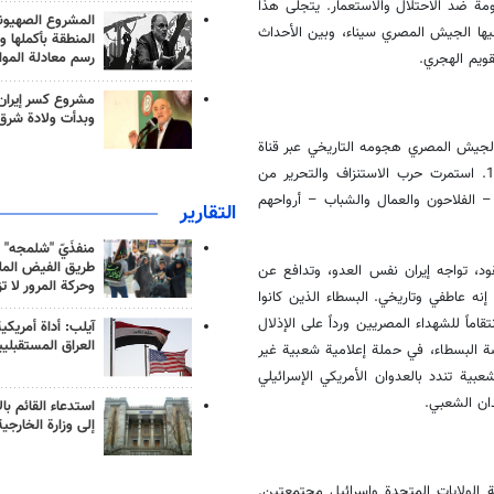
ة ضد الاحتلال والاستعمار. يتجلى هذا
المشروع الصهيو
زامن التاريخي بين حرب أكتوبر 1973، التي حرر فيها الجيش المصري سيناء، وبين الأحداث
المنطقة بأكملها و
رسم معادلة الموا
ويم الهجري.
مشروع كسر إيران
وبدأت ولادة شرق
لموافق للعاشر من رمضان 1393 هجرياً، شن الجيش المصري هجومه التاريخي عبر قناة
السويس، محطماً خط بارليف المنيع ومعيداً الكرامة العربية بعد نكسة 1967. استمرت حرب الاستنزاف والتحرير من
اء – الفلاحون والعمال والشباب – أرواحهم
التقارير
منفذَيّ "شلمجه" 
طريق الفيض الملي
قود، تواجه إيران نفس العدو، وتدافع عن
وحركة المرور لا ت
نه عاطفي وتاريخي. البسطاء الذين كانوا
د إيران انتقاماً للشهداء المصريين ورداً على الإذلال
آيلب: أداة أمريكي
العراق المستقبلي
 البسطاء، في حملة إعلامية شعبية غير
ية تندد بالعدوان الأمريكي الإسرائيلي
استدعاء القائم بال
إلى وزارة الخارجية
 الولايات المتحدة وإسرائيل مجتمعتين.