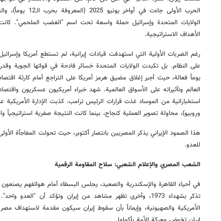
الولايات المتحدة وإسرائيل حملة واسعة تحت اسم "الغضب الملحمي". كان
الأهداف الاستراتيجية.
رغم الضربات الأولية التي استهدفت قيادات إيرانية، لم تستطع أمريكا وإسرائيل إ
يوماً فعالة، حيث أجبر إغلاق مضيق هرمز أمريكا على التراجع أمام كارثة اقت
العالم وتأثيراته على الأسواق العالمية. شهد خبراء أمريكيون عسكريون واقتص
استخباراتية من الموساد غذت قرارات الرئيس ترامب. كذبت الإدارة الأمريكية 
وروبيو)، محاولة تصوير العملية كنجاح، بينما كانت النتيجة صفرية استراتيجياً واقت
هذا الصمود الإيراني يذكر المصريين بانتصار أكتوبر، حيث تحولت المفاجأة الأولى
للعدو.
الشعب المصري والإعلام الشعبي: سلاح المقاومة الرقمية
في أحياء القاهرة والإسكندرية والصعيد، يجلس البسطاء أمام هواتفهم يصنعون 
تذكر بشهداء 1973، وأخرى تظهر مشاهد من إيران وتؤكد أن "العدو و
الأمريكية والصهيونية، وإيماناً بأن سقوط إيران سيكون مقدمة لاستهداف مصر 
إيران تخوض معركة الأمة بأكملها.