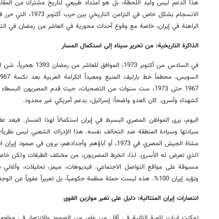
هذا الدعم ليس وليد اللحظة، بل هو امتداد طبيعي لتاريخ مشترك من المقاوم
الانسجام بشكل خاص في الت
الراهنة في إيران، خاصة مع وقوع أحداث محورية في العاشر من رمضان في التق
الذاكرة التاريخية: من تحرير سيناء إلى استكمال المسار
في السادس من أكتوبر 1973، ا
1967 حتى 1973، ست سنوات من التضحيات، حيث قدم المصريون البسط
كشهداء وأسرى. كان العدو واضحاً: إسرائيل، بدعم أمريكي غير محدود.
اليوم، يرى المواطن المصري البسيط في إيران استكمالاً لهذا المسار. فبعد ع
سيادتها وسيادة المنطقة ضد التحالف نفسه. هذا الإدراك الشعبي ليس نظرياً؛ إ
مشاة الجيش المصري في 1973، أو آباؤهم وأجدادهم، يرون في صمو
الذي تعرض له الأسرى. لذا، انخرط المصريون، من مختلف الطبقات ولكن خاصة
مسبوقة على مواقع التواصل الاجتماعي. فيديوهات، ميمز، تحليلات، وأغاني شعب
وتؤيد إيران 100%. هذه ليست حملة منظمة حكومياً، بل تعبيراً عفوياً عن الوجدان الشعبي.
انتصارات إيران المتتالية: دليل على تغير موازين القوى
تمكنت إيران، للمرة الثانية في أقل من عام، من الصمود والانتصار في مواجهة