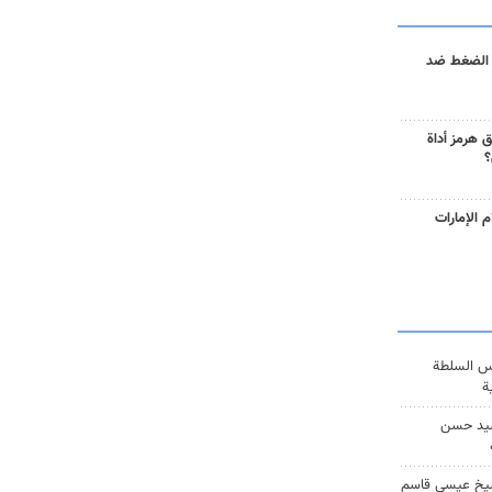
 الضغط ضد
 هرمز أداة
؟
 الإمارات
س السلطة
ة
يد حسن
يخ عيسى قاسم