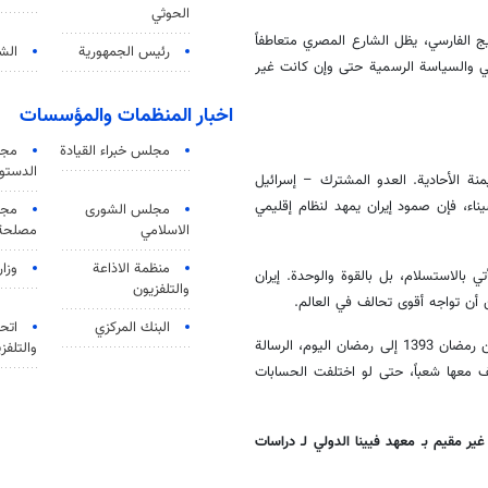
الحوثي
 الفارسي، يظل الشارع المصري متعاطفاً
رئيس الجمهورية
الشي
ي والسياسة الرسمية حتى وإن كانت غير
اخبار المنظمات والمؤسسات
مجلس خبراء القيادة
مجل
الدستو
نة الأحادية. العدو المشترك – إسرائيل
اء، فإن صمود إيران يمهد لنظام إقليمي
مجلس الشورى
مجم
الاسلامي
مصلحة 
منظمة الاذاعة
وزار
 بالاستسلام، بل بالقوة والوحدة. إيران
والتلفزیون
ن أن تواجه أقوى تحالف في العالم.
البنك المركزي
اتحا
يظل الشعب المصري، ببساطته وعمق تاريخه، سنداً لكل مقاوم. من رمضان 1393 إلى رمضان اليوم، الرسالة
والتلفز
قف معها شعباً، حتى لو اختلفت الحسابات
ر مقيم بـ معهد فيينا الدولي لـ دراسات