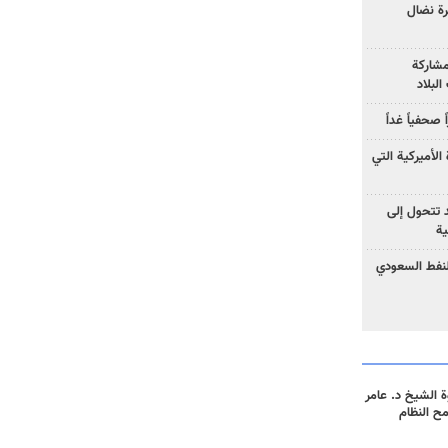
رة نضال
مشاركة
لبلاد
صحفياً غداً
الأميركية التي
د تتحول إلى
ية
نفط السعودي
 الشيخ د. عامر
مح النظام