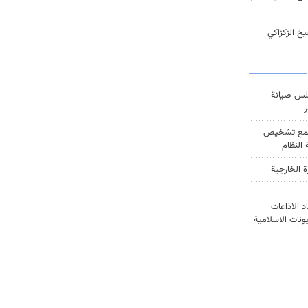
خ الزكزاكي
س صيانة
ر
ع تشخيص
النظام
ة الخارجية
د الاذاعات
يونات الاسلامية