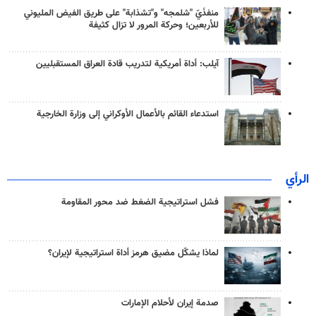
منفذَيّ "شلمجه" و"تشذابة" على طريق الفيض المليوني
للأربعين؛ وحركة المرور لا تزال كثيفة
آيلب: أداة أمريكية لتدريب قادة العراق المستقبليين
استدعاء القائم بالأعمال الأوكراني إلى وزارة الخارجية
الرأي
فشل استراتيجية الضغط ضد محور المقاومة
لماذا يشكّل مضيق هرمز أداة استراتيجية لإيران؟
صدمة إيران لأحلام الإمارات