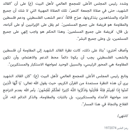
وشدد رئيس المجلس الأعلى للمجمع العالمي لأهل البيت (ع) على أن "القائد
الشهيد، حتى في صلاة الجمعة 'النصر'، تلك الصلاة المهيبة التي لا شك أن جميع
الأعزاء والمشاهدين يتذكرونها، صرّح قائلاً: 'دعم الشعب الفلسطيني ودعم فلسطين
والمقاومة هو فريضة على جميع المسلمين'. لم يقل على الإيرانيين أو على أتباعه،
بل قال: 'فريضة على جميع المسلمين'. وهذا الحكم هو واجب إلهي على جميع
المسلمين، بل وعلى جميع البشر".
وأضاف أختري: "بناءً على ذلك، كانت نظرة القائد الشهيد إلى المقاومة أن فلسطين
والشعب الفلسطيني يجب أن يكونا دائماً محط الدعم والاهتمام، وأن تكون
المقاومة هي المحور الرئيسي، والسبيل الوحيد لمواجهة الاستكبار والمستكبرين".
وتابع رئيس المجلس الأعلى للمجمع العالمي لأهل البيت (ع): "كان القائد الشهيد
يرى أن هذه النظرة مستمدة من القرآن الكريم، حيث يقول الله تعالى: 'يَا أَيُّهَا الَّذِينَ
آمَنُوا إِذَا لَقِیتُمْ فِئَةً فَاثْبُتُوا وَاذْکُرُوا اللَّهَ کَثِیرًا لَعَلَّکُمْ تُفْلِحُونَ'. يأمر الله بعدم التراجع
عند مواجهة الأعداء والمستكبرين، بل بالثبات والمقاومة، والذكر الدائم لله، لأن
الفلاح والنجاة في هذا المسار".
/انتهى/
رمز الخبر
1972074