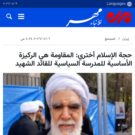
٠٩‏/٠٨‏/٢٠٢٦
إيران
المجتمع
٠٦‏/٠٧‏/٢٠٢٦، ٨:٢٤ ص
حجة الإسلام أختري: المقاومة هي الركيزة
الأساسية للمدرسة السياسية للقائد الشهيد