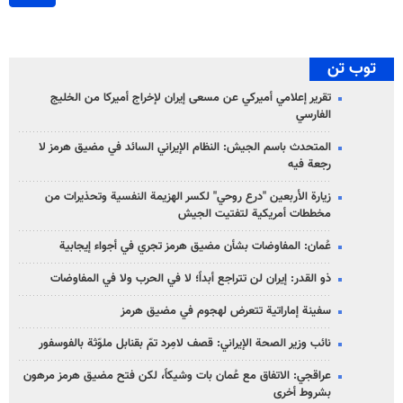
توب تن
تقرير إعلامي أميركي عن مسعى إيران لإخراج أميركا من الخليج
الفارسي
المتحدث باسم الجيش: النظام الإيراني السائد في مضيق هرمز لا
رجعة فيه
زيارة الأربعين "درع روحي" لكسر الهزيمة النفسية وتحذيرات من
مخططات أمريكية لتفتيت الجيش
عُمان: المفاوضات بشأن مضيق هرمز تجري في أجواء إيجابية
ذو القدر: إيران لن تتراجع أبداً؛ لا في الحرب ولا في المفاوضات
سفينة إماراتية تتعرض لهجوم في مضيق هرمز
نائب وزير الصحة الإيراني: قصف لامِرد تمّ بقنابل ملوّثة بالفوسفور
عراقجي: الاتفاق مع عُمان بات وشيكاً، لكن فتح مضيق هرمز مرهون
بشروط أخرى