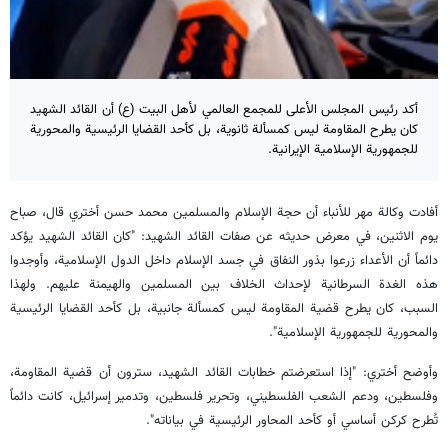
أكد رئيس المجلس الأعلى للمجمع العالمي لأهل البيت (ع) أن القائد الشهيد
كان يطرح المقاومة ليس كمسألة ثانوية، بل كأحد القضايا الرئيسية والمحورية
للجمهورية الإسلامية الإيرانية.
أفادت وكالة مهر للأنباء أن حجة الإسلام والمسلمين محمد حسن أختري قال، صباح
يوم الاثنين، في معرض حديثه عن صفات القائد الشهيد: "كان القائد الشهيد يؤكد
دائماً أن الأعداء زرعوا بذور النفاق في جسد الإسلام داخل الدول الإسلامية، وأوجدوا
هذه الغدة السرطانية لإحداث الخلاف بين المسلمين والهيمنة عليهم. ولهذا
السبب، كان يطرح قضية المقاومة ليس كمسألة جانبية، بل كأحد القضايا الرئيسية
والمحورية للجمهورية الإسلامية".
وأوضح أختري: "إذا استعرضتم خطابات القائد الشهيد، سترون أن قضية المقاومة،
وفلسطين، ودعم الشعب الفلسطيني، وتحرير فلسطين، وتدمير إسرائيل، كانت دائماً
تُطرح كركن أساسي أو كأحد المحاور الرئيسية في بياناته".