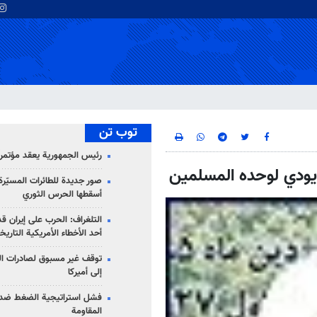
توب تن
رئيس الجمهورية يعقد مؤتمراً 
م يودي لوحده المسلمين
صور جديدة للطائرات المسيّرة 
أسقطها الحرس الثوري
التلغراف: الحرب على إيران ق
أحد الأخطاء الأمريكية التاريخ
توقف غير مسبوق لصادرات ال
إلى أميركا
فشل استراتيجية الضغط ضد
المقاومة