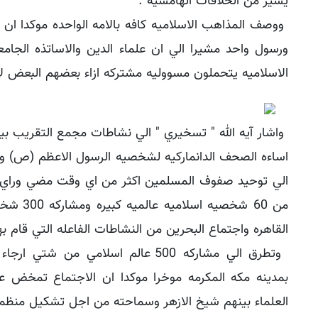
يسير من الخلافات الهامشيه .
ووصف المذاهب الاسلاميه كافه بالامه الواحده موكدا ان 
ورسول واحد مشيرا الي ان علماء الدين والاساتذه الجا
الاسلاميه يتحملون مسووليه مشتركه ازاء بعضهم البعض لا
واشار آيه الله " تسخيري " الي نشاطات مجمع التقريب بين
اساءه الصحف الدانماركيه لشخصيه الرسول الاعظم (ص) و
الي توحيد صفوف المسلمين اكثر من اي وقت مضي وراي 
من 60 شخصي
القاهره واجتماع البحرين من النشاطات الفاعله التي قام به
وتطرق الي مشاركه 500 عالم اسلامي من ش
العلماء بينهم شيخ الازهر وسماحته من اجل تشكيل منظمه "