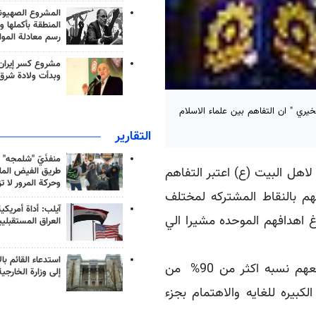
المشروع الصهيو
المنطقة بأكملها و
رسم معادلة الموا
مشروع كسر إيران
وبدأت ولادة شرق
يري " ان التفاهم بين علماء الاسلام
التقارير
منفذَيّ "شلمجه" 
لاهل البيت (ع) اعتبر التفاهم
طريق الفيض الملي
وحركة المرور لا ت
م بالنقاط المشتركه لمختلف
آيلب: أداة أمريكي
غ اهدافهم الموحده مشيرا الي
العراق المستقبلي
استدعاء القائم بال
واكد آيه الله " تسخيري " ان المسلمين في العالم تجمعهم نسبه اكثر من 90% من
إلى وزارة الخارجية
كبيره للغايه والاهتمام بجزء