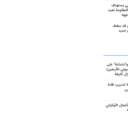
ني يستهدف
المقاومة تعيد
جهة
 قد سقط،
 جديد
و"تشذابة" على
وني للأربعين؛
زال كثيفة
ة لتدريب قادة
ين
أعمال الأوكراني