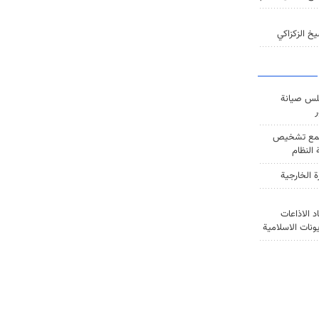
خ الزكزاكي
س صيانة
ر
ع تشخيص
النظام
ة الخارجية
د الاذاعات
يونات الاسلامية