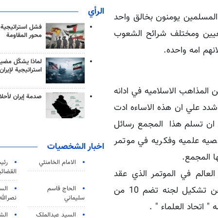
الرأي
المسلمين يومنون بخالق واحد
فشل استراتيجية
معيين ومختلف شرائح الشعوب
محور المقاومة
نهم امه واحده.
لماذا يشكّل مضيق
استراتيجية لإيران
 المذاهب الاسلاميه في ادانه
صدمة إيران لأحلام
شدد علي ان هذه الاساءه ادت
ان تسلم هذا المجمع رسائل
ه اسلاميه عالميه كبيره ومشاركه 300 شخصيه علميه وفكريه في موتمر
اخبار الشخصيات
ا المجمع.
الامام الخامنئي
رئی
القضائی
تي ارجاء العالم في الموتمر الذي عقد
الحاج قاسم
الس
بمدينه مكه المكرمه موخرا موكدا ان الاجتماع تمخض عن تشكيل لجنه تضم 10 من
سليماني
نصرالله
 اتحاد العلماء " .
السید عبدالملک
الش