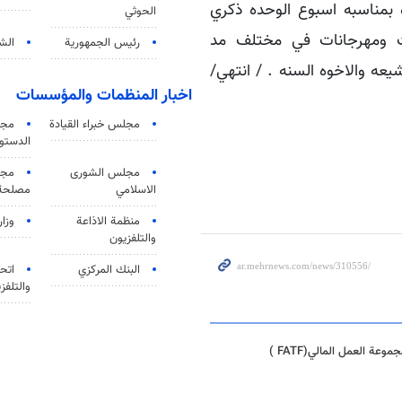
بمناسبه اسبوع الوحده ذكري
الحوثي
ات ومهرجانات في مختلف مد
رئيس الجمهورية
الشي
شيعه والاخوه السنه . / انتهي/
اخبار المنظمات والمؤسسات
مجلس خبراء القيادة
مجل
الدستو
مجلس الشورى
مجم
الاسلامي
مصلحة 
منظمة الاذاعة
وزار
والتلفزیون
البنك المركزي
اتحا
والتلفز
العمل المالي(FATF )