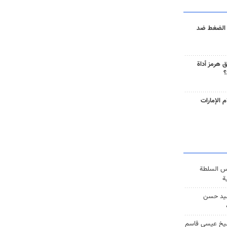
 الضغط ضد
 هرمز أداة
؟
 الإمارات
س السلطة
ة
يد حسن
يخ عيسى قاسم