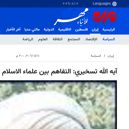
٠٧‏/٠٨‏/٢٠٢٦
الرئيسية
إيران
فلسطین
الاقلیمیة
الدولية
مالتي مدیا
آخر الأخبار
السياسة
الإقتصاد
المجتمع
الثقافة
العلوم
الرياضة
إيران
السياسة
١١‏/٠٤‏/٢٠٠٦، ٢:٠٠ م
آيه الله تسخيري: التفاهم بين علماء الاسلا