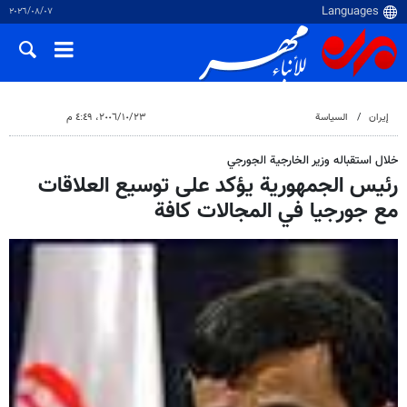
٠٧‏/٠٨‏/٢٠٢٦
إيران
السياسة
٢٣‏/١٠‏/٢٠٠٦، ٤:٤٩ م
خلال استقباله وزير الخارجية الجورجي
رئيس الجمهورية يؤكد على توسيع العلاقات
مع جورجيا في المجالات كافة