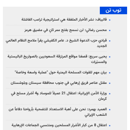
توب تن
قاليباف: نشر الأخبار الملفقة هي استراتيجية ترامب الفاشلة
محسن رضائي: لن نسمح بفتح ممر ثانٍ في مضيق هرمز
قيادي حزب الدعوة الشيخ د. عامر الكفيشي يقرأ ملامح النظام العالمي
الجديد
يحيى سريع: قصفنا مواقع المرتزقة السعوديين بالصواريخ الباليستية
والمسيّرات
بيان مهم للقوات المسلحة اليمنية حول "عملية واسعة وخاصة"
مقتل عناصر فريق إرهابي في جنوب محافظة سيستان وبلوشستان
وزارة الأمن الإيرانية: اعتقال 21 عميلاً للموساد و4 أشرار مسلح في
كرمان
العميد بهمرد: نحن على أهبة الاستعداد للتضحية بأرواحنا دفاعاً عن
الشعب الإيراني
اعتقال 8 من كبار الأشرار المسلحين ومنتسبي الجماعات الإرهابية