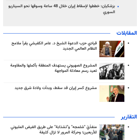
بزشكيان: خططوا لإسقاط إيران خلال 48 ساعة وسوقها نحو السيناريو
السوري
المقابلات
قيادي حزب الدعوة الشيخ د. عامر الكفيشي يقرأ ملامح
النظام العالمي الجديد
المشروع الصهيوني يستهدف المنطقة بأكملها والمقاومة
تعيد رسم معادلة المواجهة
مشروع كسر إيران قد سقط، وبدأت ولادة شرق جديد
التقارير
منفذَيّ "شلمجه" و"تشذابة" على طريق الفيض المليوني
للأربعين؛ وحركة المرور لا تزال كثيفة