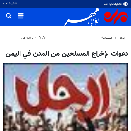
٠٧‏/٠٨‏/٢٠٢٦
إيران
السياسة
١٧‏/١٠‏/٢٠١١، ٩:١١ ص
دعوات لإخراج المسلحين من المدن في اليمن