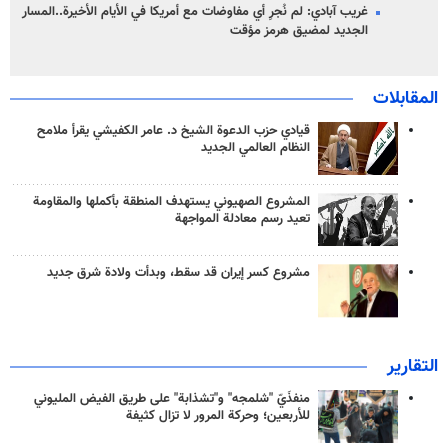
غريب آبادي: لم نُجرِ أي مفاوضات مع أمريكا في الأيام الأخيرة..المسار
الجديد لمضيق هرمز مؤقت
المقابلات
قيادي حزب الدعوة الشيخ د. عامر الكفيشي يقرأ ملامح
النظام العالمي الجديد
المشروع الصهيوني يستهدف المنطقة بأكملها والمقاومة
تعيد رسم معادلة المواجهة
مشروع كسر إيران قد سقط، وبدأت ولادة شرق جديد
التقارير
منفذَيّ "شلمجه" و"تشذابة" على طريق الفيض المليوني
للأربعين؛ وحركة المرور لا تزال كثيفة