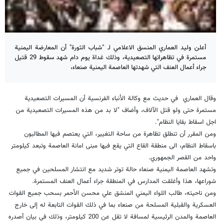
أعلن وليد العماري المنسق الاعلامي لـ "شباب الثورة" أن المعارضة اليمنية
مستمرة في تظاهراتها التصعيدية، وذلك غداة يوم دام شهد سقوط 29 قتيل
جراء أعمال العنف التي شهدتها العاصمة اليمنية صنعاء،
وقال العماري في حديث مع وكالة الأنباء الفرنسية أن المسيرات التصعيدية
مستمرة حتى ولو قتل الآلاف، وأضاف "لا بد من هذه المسيرات التصعيدية من
اجل اسقاط بقايا النظام".
ومن المقرر أن تنطلق تظاهرة من ساحة التغيير، التي يعتصم فيها المطالبون
باسقاط النظام، الى منطقة القاع التي يقع فيها مبنى امانة العاصمة وتبعد كيلومتر
واحد من القصر الجمهوري.
وتشهد العاصمة اليمنية صنعاء حالة توتر شديد مع انتشار المسلحين في جميع
شوراعها، هذا وأغلقت المدارس في المنطقة جراء أعمال العنف المستمرة.
ومن ناحيته، طالب اللواء اليمني المنشق علي محسن الأحمر بسحب جميع القوات
العسكرية والقبلية المسلحة من صنعاء بما في ذلك القوات التابعة له إلى خارج
العاصمة والمدن الرئيسية لمسافة لا تقل عن 200 كيلومتر، وذلك في بيان أصدره