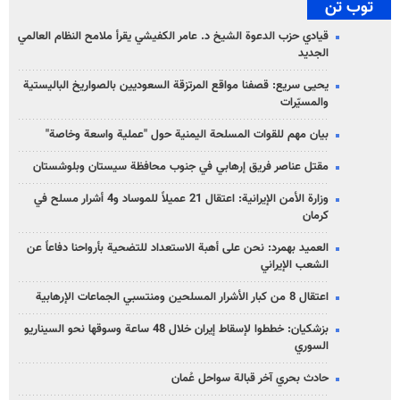
توب تن
قيادي حزب الدعوة الشيخ د. عامر الكفيشي يقرأ ملامح النظام العالمي
الجديد
يحيى سريع: قصفنا مواقع المرتزقة السعوديين بالصواريخ الباليستية
والمسيّرات
بيان مهم للقوات المسلحة اليمنية حول "عملية واسعة وخاصة"
مقتل عناصر فريق إرهابي في جنوب محافظة سيستان وبلوشستان
وزارة الأمن الإيرانية: اعتقال 21 عميلاً للموساد و4 أشرار مسلح في
كرمان
العميد بهمرد: نحن على أهبة الاستعداد للتضحية بأرواحنا دفاعاً عن
الشعب الإيراني
اعتقال 8 من كبار الأشرار المسلحين ومنتسبي الجماعات الإرهابية
بزشكيان: خططوا لإسقاط إيران خلال 48 ساعة وسوقها نحو السيناريو
السوري
حادث بحري آخر قبالة سواحل عُمان