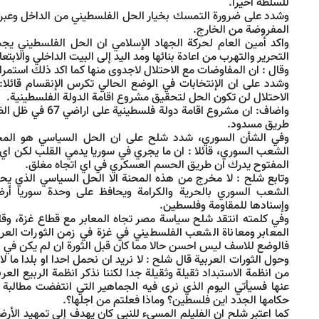
للسلطة اخيرا.
وشدد على ضرورة التمسك بخيار الحل الفلسطيني من الداخل وعبر ا
المفروضة من الخارج.
واكد أمين العام لحركة الجهاد الإسلامي ان الحل الفلسطيني يج
التحرير والتهرب من اعادة بنائها ومد اليد إلى البيت الداخلي والابت
وقال : ان المفاوضات مع الاحتلال لاجدوى منها كما اكد ذلك استمرا
وشدد على ان الإنتخابات في الوضع الحالي تكرس الإنقسام قائلا:
الاحتلال لن تكون الحل لتحقيق مشروع اقامة الدولة الفلسطينية.
واضاف: ان مشروع اقامة
طريق مسدود.
وفي الشأن السوري، شدد شلح على ان الحل السياسي هو المخرج
الشعب السوري، قائلا : ان ما يجري في سوريا يدمي القلب لكن اي 
المفتوح يدرك ان طريق الحسم العسكري في اي اتجاه مغلق.
وتابع شلح : لا مخرج من هذه المحنة الا الحل السياسي الذي ي
الشعب السوري بالحرية والكرامة ويحافظ على وحدة سوريا أرض
وإسنادها للمقاومة وفلسطين.
وفي كلمته انتقد شلح سياسة مصر تجاه المعابر مع قطاع غزة، وقال
المعابر ومعاناة الشعب الفلسطيني في غزة في زمن الثورات العرب
فالوضع للاسف ليس احسن حالا مما كان قبل الثورة ان لم يكن في ب
وحول الثورات العربية قال شلح : لا نريد ان نحمل احدا او بلدا ما لا
من انظمة الاستبداد ثقيلة وثقيلة جدا لكننا نذكر انظمة الربيع العر
عنها فسيأتي اليوم الذي نرى فيه الجماهير التي انتفضت مطالبة
حكامها الجدد اين فلسطين؟ وماذا فعلتم من اجلها؟.
كما اعتبر شلح ان الفليلم المسيء للنبي كان يهدف إلى تمهيد الأ