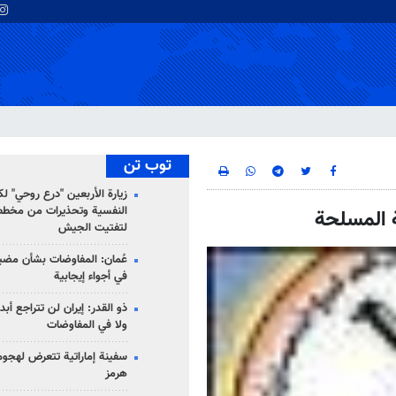
توب تن
زيارة الأربعين "درع روحي" لك
النفسية وتحذيرات من مخطط
ة المسلحة
لتفتيت الجيش
عُمان: المفاوضات بشأن مضي
في أجواء إيجابية
ذو القدر: إيران لن تتراجع أبدا
ولا في المفاوضات
سفينة إماراتية تتعرض لهج
هرمز