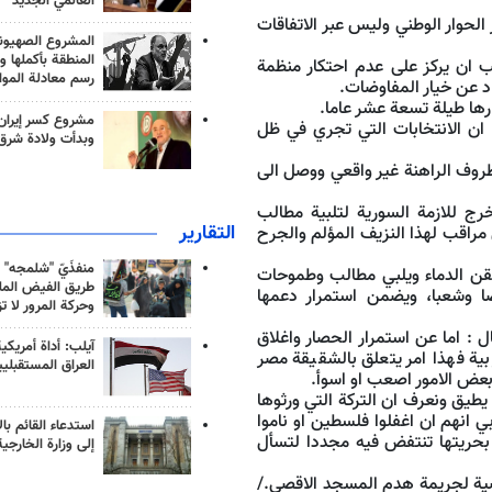
العالمي الجديد
لحوار الوطني وليس عبر الاتفاقات
المشروع الصهيو
المنطقة بأكملها و
ب ان يركز على عدم احتكار منظمة
رسم معادلة الموا
عاد عن خيار المفاوضات.
رها طيلة تسعة عشر عاما.
مشروع كسر إيران
 ان الانتخابات التي تجري في ظل
وبدأت ولادة شرق
 دولة فلسطينية على اراضي 67 في ظل الظروف الراهنة غير واقعي ووصل الى
 للازمة السورية لتلبية مطالب
التقارير
مراقب لهذا النزيف المؤلم والجرح
منفذَيّ "شلمجه" 
حقن الدماء ويلبي مطالب وطموحات
طريق الفيض الملي
ا وشعبا، ويضمن استمرار دعمها
وحركة المرور لا ت
 : اما عن استمرار الحصار واغلاق
آيلب: أداة أمريكي
ية فهذا امر يتعلق بالشقيقة مصر
العراق المستقبلي
عض الامور اصعب او اسوأ.
 يطيق ونعرف ان التركة التي ورثوها
بي انهم ان اغفلوا فلسطين او ناموا
استدعاء القائم بال
 بحريتها تنتفض فيه مجددا لتسأل
إلى وزارة الخارجية
رضية لجريمة هدم المسجد الاقصى./