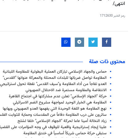
انتهى/
رمز الخبر
1712630
محتوى ذات صلة
حماس والجهاد الإسلامي تباركان العملية البطولية للمقاومة اللبنانية
المقاومة تواصل ضرباتها للبلدات المحتلة والمعركة عنوانها "القدس"
العدو تفاجأ من أداء المقاومة و"سيف القدس" نقطة تحول استراتيجي
الانتفاضة والمقاومة مستمرة ضد الاحتلال الصهيوني
حركة "الجهاد الإسلامي" تعلن عدم مشاركتها في اجتماع القاهرة
المقاومة هي الخيار الوحيد لمواجهة مشروع الضم الاسرائيلي
نهج المقاومة هو اللغة الوحيدة التي يفهمها العدو الصهيوني ويهابها
سائرون على درب المقاومة دفاعاً عن المقدسات وحماية للثوابت الفل
زياد النخالة أمينا عاما لحركة "الجهاد الإسلامي" خلفا لشلح
علينا إيجاد إستراتيجية واقعية للوقوف في وجه المؤامرات على القضية
ستبقى حركة حماس شريكاً أساسياً في خندق المقاومة