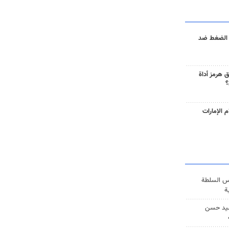
 الضغط ضد
 هرمز أداة
؟
 الإمارات
س السلطة
ة
يد حسن