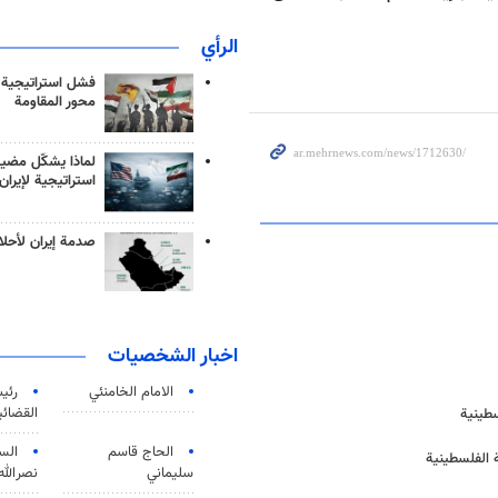
الرأي
فشل استراتيجية
محور المقاومة
لماذا يشكّل مضيق
استراتيجية لإيران
صدمة إيران لأحلام
اخبار الشخصيات
الامام الخامنئي
رئی
القضائی
سطينية
الحاج قاسم
الس
 الفلسطينية
سليماني
نصرالله