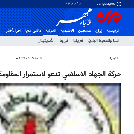
٠٨‏/٠٨‏/٢٠٢٦
الرئيسية
إيران
فلسطین
الاقلیمیة
الدولية
مالتي مدیا
آخر الأخبار
آسيا والمحيط الهادئ
أفريقيا
أوروبا
الأمريكيتان
الدولية
٠٥‏/١٠‏/٢٠١٢، ٢:٥٩ م
حركة الجهاد الاسلامي تدعو لاستمرار المقاوم