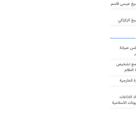
يخ عيسى قاسم
خ الزكزاكي
س صيانة
ر
ع تشخيص
النظام
ة الخارجية
د الاذاعات
يونات الاسلامية