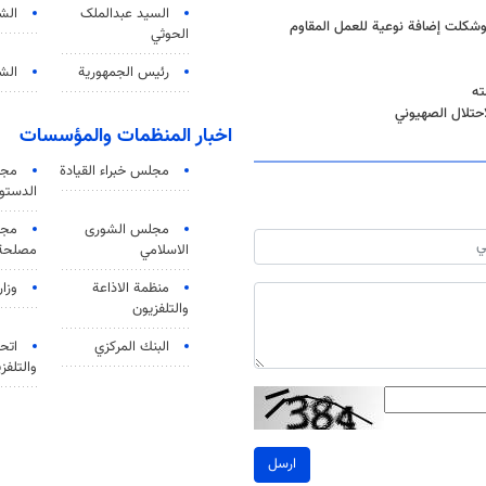
السید عبدالملک
الش
 وشكلت إضافة نوعية للعمل المقاوم
الحوثي
رئيس الجمهورية
الشي
ته
احتلال الصهيوني
اخبار المنظمات والمؤسسات
مجلس خبراء القيادة
مجل
الدستو
مجلس الشورى
مجم
الاسلامي
مصلحة 
منظمة الاذاعة
وزار
والتلفزیون
البنك المركزي
اتحا
والتلفز
ارسل