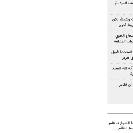
 لامِرد تمّ
ت وشيكاً، لكن
وط أخرى
لدفاع الجوي
واب المنطقة
 المتحدة قبول
ق هرمز
ية الله السيد
ة
أن تغادر
 الشيخ د. عامر
مح النظام