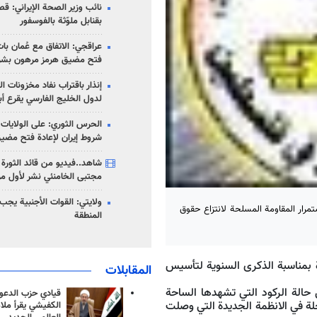
نائب وزير الصحة الإيراني: قصف
بقنابل ملوّثة بالفوسفور
عراقجي: الاتفاق مع عُمان با
فتح مضيق هرمز مرهون بشر
إنذار باقتراب نفاد مخزونات ا
لدول الخليج الفارسي يقرع أب
الحرس الثوري: على الولايات
شروط إيران لإعادة فتح مضي
شاهد..فيديو من قائد الثورة آ
مجتبى الخامنئي نشر لأول مر
ولايتي: القوات الأجنبية يجب 
مرار المقاومة المسلحة لانتزاع حقوق
المنطقة
ة بمناسبة الذكرى السنوية لتأسيس
المقابلات
حالة الركود التي تشهدها الساحة
قيادي حزب الدعوة
لة في الانظمة الجديدة التي وصلت
الكفيشي يقرأ ملا