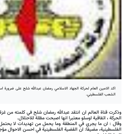
اكد الامين العام لحركة الجهاد الاسلامي رمضان عبدالله شلح على ضرورة است
الشعب الفلسطيني.
وذكرت قناة العالم ان انتقد عبدالله رمضان شلح في كلمته من غز
الحركة ، اتفاقية اوسلو معتبرا انها اصبحت مظلة للاحتلال.
وقال : ان ما يجري في المنطقة وما يحمل من تهديدات لا يحتمل 
الفلسطينية، مضيفا: ان القضية الفلسطينية في احسن الاحوال مؤج