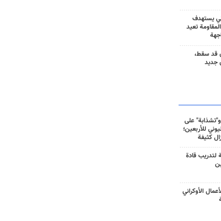
ني يستهدف
المقاومة تعيد
جهة
 قد سقط،
 جديد
و"تشذابة" على
وني للأربعين؛
زال كثيفة
ة لتدريب قادة
ين
أعمال الأوكراني