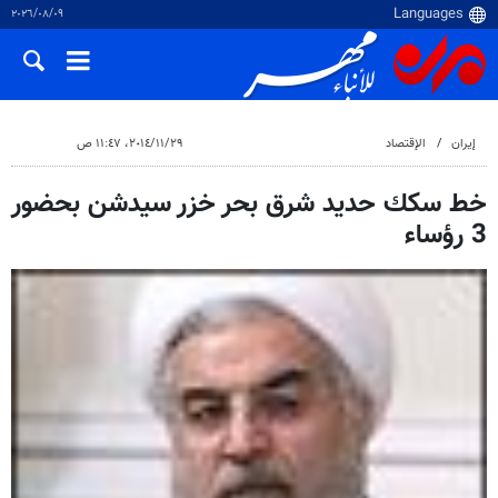
٠٩‏/٠٨‏/٢٠٢٦
إيران
الإقتصاد
٢٩‏/١١‏/٢٠١٤، ١١:٤٧ ص
خط سكك حديد شرق بحر خزر سيدشن بحضور
3 رؤساء