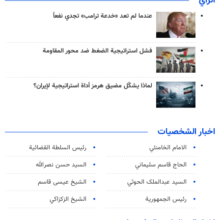
الرأي
عندما لم تعد «خدعة ترامب» تجدي نفعاً
فشل استراتيجية الضغط ضد محور المقاومة
لماذا يشكّل مضيق هرمز أداة استراتيجية لإيران؟
اخبار الشخصيات
الامام الخامنئي
رئیس السلطة القضائیة
الحاج قاسم سليماني
السيد حسن نصرالله
السید عبدالملک الحوثي
الشيخ عيسى قاسم
رئيس الجمهورية
الشيخ الزكزاكي