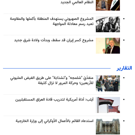
النظام العالمي الجديد
المشروع الصهيوني يستهدف المنطقة بأكملها والمقاومة
تعيد رسم معادلة المواجهة
مشروع كسر إيران قد سقط، وبدأت ولادة شرق جديد
التقارير
منفذَيّ "شلمجه" و"تشذابة" على طريق الفيض المليوني
للأربعين؛ وحركة المرور لا تزال كثيفة
آيلب: أداة أمريكية لتدريب قادة العراق المستقبليين
استدعاء القائم بالأعمال الأوكراني إلى وزارة الخارجية