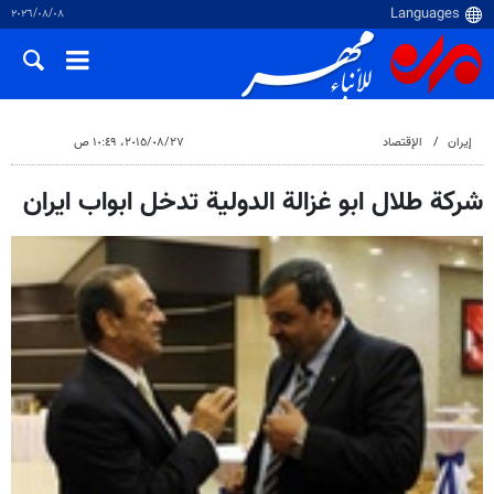
٠٨‏/٠٨‏/٢٠٢٦
إيران
الإقتصاد
٢٧‏/٠٨‏/٢٠١٥، ١٠:٤٩ ص
شركة طلال ابو غزالة الدولية تدخل ابواب ايران