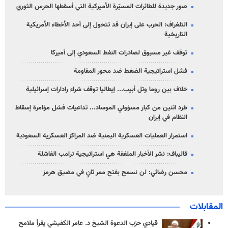
صور جديدة للطائرات المسيّرة الأميركية التي أسقطها الحرس الثوري
التلغراف: الحرب على إيران قد تتحول إلى أحد الأخطاء الأمريكية
التاريخية
توقف غير مسبوق لصادرات النفط السعودي إلى أميركا
فشل استراتيجية الضغط ضد محور المقاومة
خلاف بين روما وتل أبيب... إيطاليا توقف شراء رادارات إسرائيلية
طرد اثنين من كبار مسؤولي الموساد... تداعيات فشل مؤامرة إسقاط
النظام في إيران
استمرار العمليات العسكرية اليمنية ضد المراكز العسكرية السعودية
قاليباف: نشر الأخبار الملفقة هي استراتيجية ترامب الفاشلة
محسن رضائي: لن نسمح بفتح ممر ثانٍ في مضيق هرمز
المقابلات
قيادي حزب الدعوة الشيخ د. عامر الكفيشي يقرأ ملامح