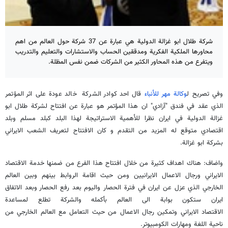
شركة طلال ابو غزالة الدولية هي عبارة عن 37 شركة حول العالم من اهم
محاورها الملكية الفكرية ومدققين الحساب والاستشارات والتعليم والتدريب
ويتفرع من هذه المحاور الكثير من الشركات ضمن نفس المظلة.
وفي تصريح ل
وكالة مهر للأنباء
قال احد كوادر الشركة خالد عودة على اثر المؤتمر
الذي عقد في فندق "آزادي" ان هذا المؤتمر هو عبارة عن افتتاح لشركة طلال ابو
غزالة الدولية في ايران نظرا للأهمية الاستراتيجة لهذا البلد كبلد مسلم وبلد
اقتصادي متوقع له المزيد من التقدم و كان الافتتاح لتعريف الشعب الايراني
بشركة ابو غزالة.
واضاف: هناك اهداف كثيرة من خلال افتتاح هذا الفرع من ضمنها خدمة الاقتصاد
الايراني ورجال الاعمال الايرانيين ومن حيث اقامة الروابط بينهم وبين العالم
الخارجي الذي عزل عن ايران في فترة الحصار واليوم بعد رفع الحصار وبعد الاتفاق
ايران ستكون بوابة الى العالم بأكمله والشركة تطلع لمساعدة
الاقتصاد الايراني وتمكين رجال الاعمال من حيث التعامل مع العالم الخارجي من
ناحية اللغة ومهارات الكومبيوتر.