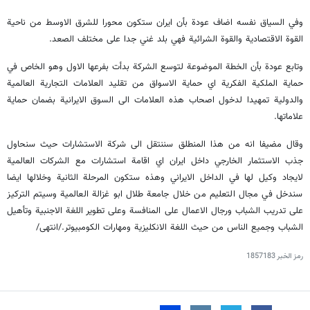
وفي السياق نفسه اضاف عودة بأن ايران ستكون محورا للشرق الاوسط من ناحية
القوة الاقتصادية والقوة الشرائية فهي بلد غني جدا على مختلف الصعد.
وتابع عودة بأن الخطة الموضوعة لتوسع الشركة بدأت بفرعها الاول وهو الخاص في
حماية الملكية الفكرية اي حماية الاسواق من تقليد العلامات التجارية العالمية
والدولية تمهيدا لدخول اصحاب هذه العلامات الى السوق الايرانية بضمان حماية
علاماتها.
وقال مضيفا انه من هذا المنطلق سننتقل الى شركة الاستشارات حيث سنحاول
جذب الاستثمار الخارجي داخل ايران اي اقامة استشارات مع الشركات العالمية
لايجاد وكيل لها في الداخل الايراني وهذه ستكون المرحلة الثانية وخلالها ايضا
سندخل في مجال التعليم من خلال جامعة طلال ابو غزالة العالمية وسيتم التركيز
على تدريب الشباب ورجال الاعمال على المنافسة وعلى تطوير اللغة الاجنبية وتأهيل
الشباب وجميع الناس من حيث اللغة الانكليزية ومهارات الكومبيوتر./انتهى/
رمز الخبر
1857183