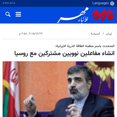
٠٧‏/٠٨‏/٢٠٢٦
إيران
السياسة
٢٢‏/١٢‏/٢٠١٥، ٢:٥٨ م
المتحدث باسم منظمة الطاقة الذرية الايرانية:
انشاء مفاعلين نوويين مشتركين مع روسيا