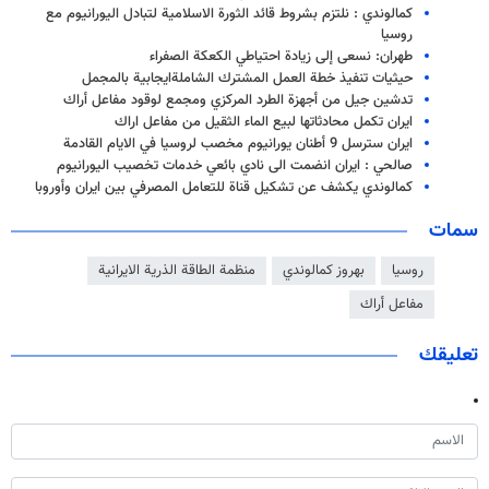
كمالوندي : نلتزم بشروط قائد الثورة الاسلامية لتبادل اليورانيوم مع
روسيا
طهران: نسعى إلى زيادة احتياطي الكعكة الصفراء
حيثيات تنفيذ خطة العمل المشترك الشاملةايجابية بالمجمل
تدشين جيل من أجهزة الطرد المركزي ومجمع لوقود مفاعل أراك
ايران تكمل محادثاتها لبيع الماء الثقيل من مفاعل اراك
ايران سترسل 9 أطنان يورانيوم مخصب لروسيا في الايام القادمة
صالحي : ايران انضمت الى نادي بائعي خدمات تخصيب اليورانيوم
كمالوندي يكشف عن تشكيل قناة للتعامل المصرفي بين ايران وأوروبا
سمات
روسيا
بهروز كمالوندي
منظمة الطاقة الذرية الايرانية
مفاعل أراك
تعليقك