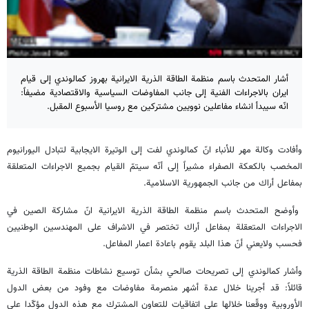
أشار المتحدث باسم منظمة الطاقة الذرية الايرانية بهروز كمالوندي إلى قيام
ايران بالاجراءات الفنية إلى جانب المفاوضات السياسية والاقتصادية مضيفاً:
انّه سيبدأ انشاء مفاعلين نوويين مشتركين مع روسيا الأسبوع المقبل.
وأفادت وكالة مهر للأنباء انّ كمالوندي لفت إلى الوتيرة الايجابية لتبادل اليورانيوم
المخصب بالكعكة الصفراء مشيراً إلى أنّه سيتمّ القيام بجميع الاجراءات المتعلقة
بمفاعل أراك من جانب الجمهورية الاسلامية.
وأوضح المتحدث باسم منظمة الطاقة الذرية الايرانية انّ مشاركة الصين في
الاجراءات المتعقلة بمفاعل أراك تختصر في الاشراف على المهندسين الوطنيين
فحسب ولايعني أنّ هذا البلد يقوم باعادة اعمار المفاعل.
وأشار كمالوندي إلى تصريحات صالحي بشأن توسيع نشاطات منظمة الطاقة الذرية
قائلاً: قد أجرينا خلال عدة أشهر منصرمة مفاوضات مع وفود من بعض الدول
الأوروبية ووقّعنا خلالها على اتفاقيات للتعاون المشترك مع هذه الدول مؤكّدا على