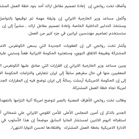
وأضاف تخت روانجي إن إعادة تصميم مفاعل اراك أحد بنود خطة العمل المشترك
وستتخذ التدابير الداخلية الخاصة بإعادة تصميم مفاعل اراك , مشيراً إلى إن
ستستخدم تصاميم مهندسين ايرانين في جزء كبير من العمل.
وأشار تخت روانجي الى إن العقوبات الجديدة التي يسعى الكونغرس الام
المشتركة وطبيعة الاتفاق النووي، وستعتبره الحكومة الايرانية طعناً وستبني علي
وبين مساعد وزير الخارجية الايراني إن القرارات التي صادق عليها الكونغرس
المعفيين منها في حال سفرهم سابقاً إلى ايران تتعارض والتزامات الحكومة الام
إلى إن الحكومة الامريكية أرسلت رسالةً إلى ايران توضح فيه إن المقرارات الجد
امريكا تجاه خطة العمل المشتركة.
وطالب تخت روانجي الأطراف المعنية بالصبر لتوضح امريكا آلية التزامها بالتعهدا
الجدير بالذكر إن أمين المجلس الأعلى للأمن القومي الايراني علي شمخاني أش
استقباله اليوم الاثنين لمستشار المانيا السابق موضحاً إن هذا الأسلوب في 
الادارة الامريكية بخطة العمل المشترك وافتقادها لحسن النوايا./انتهى/.