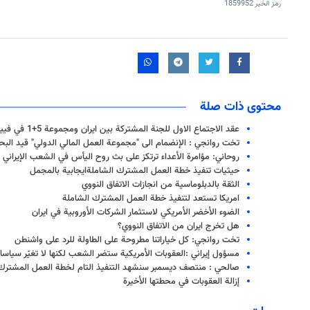
رمز الخبر
1859952
محتوى ذات صلة
عقد الاجتماع الاول للجنة المشتركة بين ايران ومجموعة 5+1 في فيينا
تخت روانجي : الإنضمام الى "مجموعة العمل المالي الدولي" قيد البح
روحاني: مؤامرة الأعداء ترتكز على بث روح اليأس في الشعب الإيراني
حيثيات تنفيذ خطة العمل المشترك الشاملةايجابية بالمجمل
الثقة بالدبلوماسية من انجازات الاتفاق النووي
امريكا تستعد لتنفيذ خطة العمل المشترك الشاملة
الضوء الأخضر الأمريكي لاستثمار الشركات الأوروبية في ايران
هل تخرج ايران من الاتفاق النووي؟
تخت روانجي: كل خياراتنا مطروحة على الطاولة للرد على واشنطن
مسؤول إيراني :العقوبات الأمريكية ستضر الشعب لكنها لا تغيّر سياس
صالحي : منتصف ديسمبر سنشهد التنفيذ التام لخطة العمل المشترك
إزالة العقوبات في محطتها الأخيرة