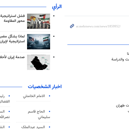
الرأي
فشل استراتيجية
محور المقاومة
لماذا يشكّل مضيق
استراتيجية لإيران
صدمة إيران لأحلام
ث والدراسة
اخبار الشخصيات
الامام الخامنئي
رئی
القضائی
ات طهران
الحاج قاسم
الس
سليماني
نصرالله
السید عبدالملک
الش