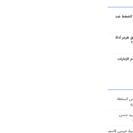
 الضغط ضد
 هرمز أداة
؟
 الإمارات
س السلطة
ة
يد حسن
يخ عيسى قاسم