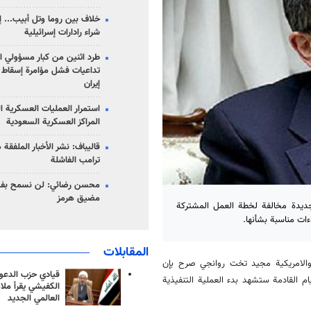
خلاف بين روما وتل أبيب... إ
شراء رادارات إسرائيلية
طرد اثنين من كبار مسؤولي ال
تداعيات فشل مؤامرة إسقاط ا
إيران
استمرار العمليات العسكرية ا
المراكز العسكرية السعودية
قاليباف: نشر الأخبار الملفقة
ترامب الفاشلة
محسن رضائي: لن نسمح بفتح
مضيق هرمز
جديدة مخالفة لخطة العمل المشتركة
ءات مناسبة بشأنها.
المقابلات
 والامريكية مجيد تخت روانجي صرح بإن
قيادي حزب الدعوة
م القادمة ستشهد بدء العملية التنفيذية
الكفيشي يقرأ ملا
العالمي الجديد