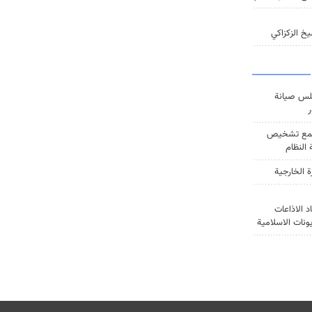
خ الزكزاكي
س صيانة
ر
ع تشخيص
النظام
ة الخارجية
د الاذاعات
يونات الاسلامية