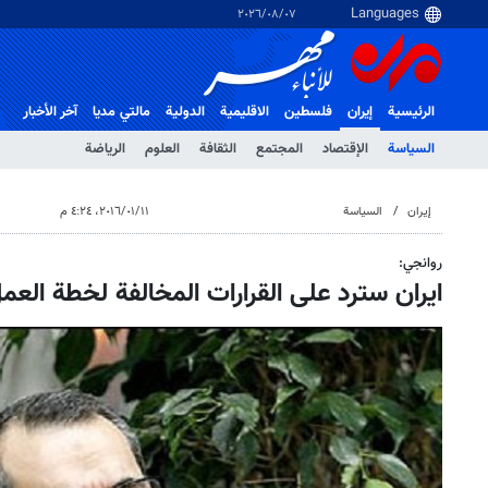
٠٧‏/٠٨‏/٢٠٢٦
الرئيسية
إيران
فلسطین
الاقلیمیة
الدولية
مالتي مدیا
آخر الأخبار
السياسة
الإقتصاد
المجتمع
الثقافة
العلوم
الرياضة
إيران
السياسة
١١‏/٠١‏/٢٠١٦، ٤:٢٤ م
روانجي:
ايران سترد على القرارات المخالفة لخطة العم