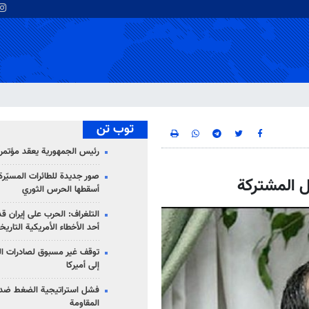
توب تن
رئيس الجمهورية يعقد مؤتمراً 
صور جديدة للطائرات المسيّرة 
ل المشتركة
أسقطها الحرس الثوري
التلغراف: الحرب على إيران ق
أحد الأخطاء الأمريكية التاريخ
توقف غير مسبوق لصادرات ال
إلى أميركا
فشل استراتيجية الضغط ضد
المقاومة