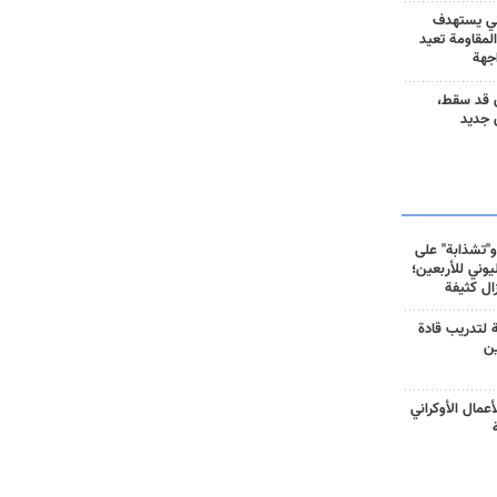
ني يستهدف
المقاومة تعيد
جهة
 قد سقط،
 جديد
و"تشذابة" على
وني للأربعين؛
زال كثيفة
ة لتدريب قادة
ين
أعمال الأوكراني