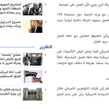
المشروع الصهيو
ة التي يجري الآن العمل على تنفيذها.
المنطقة بأكملها و
رسم معادلة الموا
وأكمل مساعد وزير الخارجية الايراني إن وثيقة مهمة تم توقيعها بالتواصل مع وزراء خارجية دول مجموعة 5+1
 العمل سيعهد لشركة داخلية ايرانية حيث
مشروع كسر إيران
وبدأت ولادة شرق
ريكي لتطبيقها تتعارض مع خطة العمل
ه ردود افعال.
التقارير
 الامريكي فيما يخص فرض التأشيرات على
منفذَيّ "شلمجه" 
ريكية تجاه خطة العمل المشتركة، لافتاً
طريق الفيض الملي
يدة ستنفذ بطريقة لا تخالف فيها التزامات
وحركة المرور لا ت
آيلب: أداة أمريكي
العراق المستقبلي
ت.
ار إلى قرارات الكونغرس الامريكي خلال
استدعاء القائم بال
إلى وزارة الخارجية
السياسة الامريكية يدل على عدم التزام