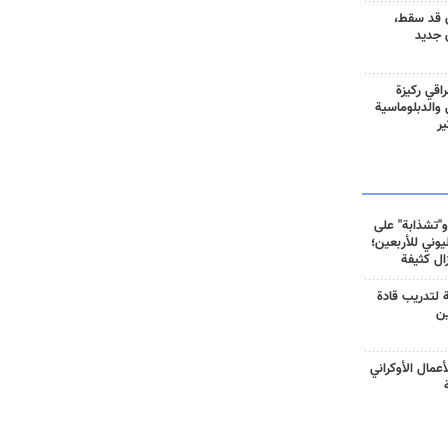
 قد سقط،
 جديد
راقي ركيزة
ي والدبلوماسية
ير
و"تشذابة" على
وني للأربعين؛
زال كثيفة
ة لتدريب قادة
ين
أعمال الأوكراني