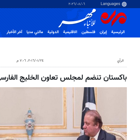
٠٦‏/٠٨‏/٢٠٢٦
الرئيسية
إيران
فلسطین
الاقلیمیة
الدولية
مالتي مدیا
آخر الأخبار
الرأي
٢٤‏/٠١‏/٢٠١٦، ٧:٠٦ م
باكستان تنضم لمجلس تعاون الخليج الفارس