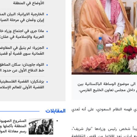
الأوضاع في المنطقة
الخارجية الايرانية: البيان ال
إيران وعُمان في مرحلة الصياغ
ماذا جرى في اجتماع وزراء خا
العربية والإسلامية في عمّان؟
الجزيرة: لم يتبقّ في المفاوضا
العُمانية سوى قضية أو قضيت
اللواء جاويدان: سكان المناط
خط الدفاع الأول عن حدود الب
بزشكيان: القضية الفلسطينية 
 الى موضوع الوساطة الباکستانية بين
القضية الأولى للعالم الإسلام
 داخل مجلس تعاون الخليج الفارسي.
الذي فهمه النظام السعودي، على أنه تَعدي
المقابلات
المشروع الصهيو
المنطقة بأكملها و
يداً شخص رئيس وزراءها "نواز شريف"،
رسم معادلة الموا
ع إيران، بَعد افلاتها مِن قفص المُقاطعة