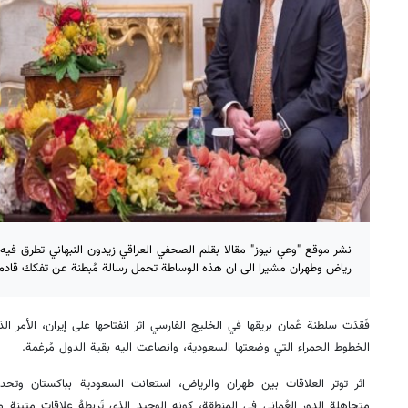
نشر موقع "وعي نيوز" مقالا بقلم الصحفي العراقي زيدون النبهاني تطرق فيه
ریاض وطهران مشيرا الى ان هذه الوساطة تحمل رسالة مُبطنة عن تفكك قادم
فَقدَت سلطنة عُمان بريقها في الخليج الفارسي اثر انفتاحها على إيران، الأمر 
الخطوط الحمراء التي وضعتها السعودية، وانصاعت اليه بقية الدول مُرغمة.
اثر توتر العلاقات بين طهران والرياض، استعانت السعودية بباكستان وتحد
متجاهلة الدور العُماني في المِنطقة، كونه الوحيد الذي تَربطهُ علاقات متينة م