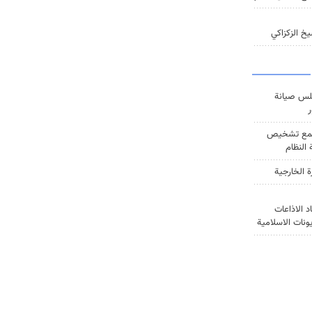
خ الزكزاكي
س صيانة
ر
ع تشخيص
النظام
ة الخارجية
د الاذاعات
يونات الاسلامية