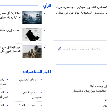
الرأي
 فمجلس التعاون سيكون مجلسين، وربما
ها ستشتري السعودية دولاً مِن كل مكان،
لماذا يشكّل مضيق
استراتيجية لإيران
صدمة إيران لأحلام
من الإخفاق في ال
الحصار البري على 
اخبار الشخصيات
الامام الخامنئي
رئی
سلع
القضائی
ن وإسلام آباد
قانونية بين إيران وباكستان
الحاج قاسم
الس
سليماني
نصرالله
ة
وين
السید عبدالملک
الش