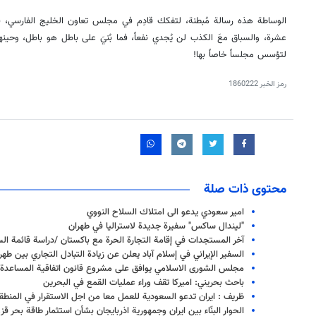
الوساطة هذه رسالة مُبطنة، لتفكك قادِم في مجلس تعاون الخليج الفارسي،
عشرة، والسباق معَ الكذب لن يُجدي نفعاً، فما بُنيَ على باطل هو باطل، وحين
لتؤسس مجلساً خاصاً بها!
رمز الخبر
1860222
محتوى ذات صلة
امير سعودي يدعو الى امتلاك السلاح النووي
"ليندال ساكس" سفيرة جديدة لاستراليا في طهران
آخر المستجدات في إقامة التجارة الحرة مع باكستان /دراسة قائمة ال
السفير الإيراني في إسلام آباد يعلن عن زيادة التبادل التجاري بين طهرا
مجلس الشورى الاسلامي يوافق على مشروع قانون اتفاقية المساعدة ال
باحث بحريني: اميركا تقف وراء عمليات القمع في البحرين
ظريف : ايران تدعو السعودية للعمل معا من اجل الاستقرار في المنطق
الحوار البنّاء بين ايران وجمهورية اذربايجان بشأن استثمار طاقة بحر قز