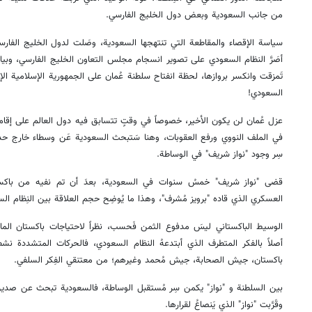
من جانب السعودية وبعض دول الخليج الفارسي.
سياسة الإقصاء والمقاطعة التي تنتهجها السعودية، وصَلت لدول الخليج الفار
أصَرَّ النظام السعودي على تصوير انسجام مجلس التعاون الخليج الفارسي، وبيان
تَمزقت وانكسر بروازها، لحظة انفتاح سلطنة عُمان على الجمهورية الإسلامية الإيران
السعودي!
عزل عُمان لن يكون الأخير، خصوصاً في وقتٍ تتسابق فيه دول العالم على إقامة
في الملف النووي ورفع العقوبات، وهنا سَتبحث السعودية عَن وسطاء خارج حدود
سِر وجود "نواز شريف" في الوساطة.
قضى "نواز شريف" خمسُ سنوات في السعودية، بعدَ أن تم نفيه من باكستا
العسكري الذي قاده "برويز مُشرف"، وهذا ما يُوضِح حجم العلاقة بين النِظام ا
الوسيط الباكستاني ليسَ مدفوع الثمن فَحسب، نظراً لاحتياجات باكستان الم
أصلاً بالفكر المتطرف الذي أبتدعهُ النظام السعودي، فالحركات المتشددة 
باكستان، جيش الصحابة، جيش مُحمد وغيرهم؛ من معتنقي الفِكر السلفي.
بين السلطنة و "نواز" يكمن سِر مُستقبل الوساطة، فالسعودية تبحث عن صديق يُ
وقَرَّبت "نواز" الذي يَنصاعُ لقرارها.