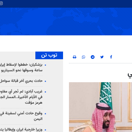
توب تن
ساعة وسوقها نحو السيناريو 
ي
حادث بحري آخر قبالة سواحل 
غريب آبادي: لم نُجرِ أي مفاو
في الأيام الأخيرة..المسار ال
هرمز مؤقت
وقوع حادث أمني لسفينة في
اليمن
وزيرا خارجية ايران وإيطاليا ي