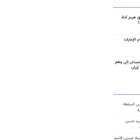
 هرمز أداة
؟
 الإمارات
ميدان إلى وهم
إيران
س السلطة
ة
يد حسن
يخ عيسى قاسم