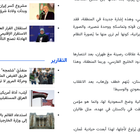
مشروع كسر إيران
وبدأت ولادة شرق
سي، وهذه إشارة جديدة في المنطقة، فقد
 قوتهِ وتماسكهِ ووحدة مَصيره، والصورة
استقلال القرار الع
الاستقرار الإقليم
ية، كونها لَم ترى منها ما يُصورهُ النظام
الهادئة تصنع التأث
 علاقات رصينة معَ طهران، بعد انتصارها
التقارير
 الخليج الفارسي، وربما المنطقة، وهذا
منفذَيّ "شلمجه" 
طريق الفيض الملي
وحركة المرور لا ت
ن، بُتهم خطف وإرهاب، بعد الانقلاب
لسعودي والوسيط!
آيلب: أداة أمريكي
العراق المستقبلي
الية وضخ السعودية لها، وانما هو مؤمن
نشطت في باكستان في عهده، مثل طالبان
استدعاء القائم بال
إلى وزارة الخارجية
راوغ لأجلها، لهذا أبعدت حيادية عُمان،