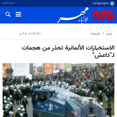
٠٦‏/٠٨‏/٢٠٢٦
إيران
السياسة
١٠‏/٠٤‏/٢٠١٦، ٢:٤٠ م
الاستخبارات الألمانية تحذر من هجمات
لـ"داعش"