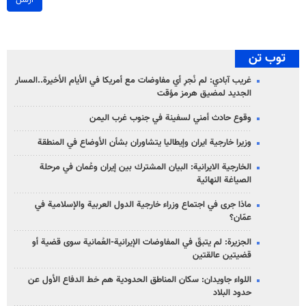
ارسل
توب تن
غريب آبادي: لم نُجرِ أي مفاوضات مع أمريكا في الأيام الأخيرة..المسار
الجديد لمضيق هرمز مؤقت
وقوع حادث أمني لسفينة في جنوب غرب اليمن
وزيرا خارجية ايران وإيطاليا يتشاوران بشأن الأوضاع في المنطقة
الخارجية الايرانية: البيان المشترك بين إيران وعُمان في مرحلة
الصياغة النهائية
ماذا جرى في اجتماع وزراء خارجية الدول العربية والإسلامية في
عمّان؟
الجزيرة: لم يتبقّ في المفاوضات الإيرانية-العُمانية سوى قضية أو
قضيتين عالقتين
اللواء جاويدان: سكان المناطق الحدودية هم خط الدفاع الأول عن
حدود البلاد