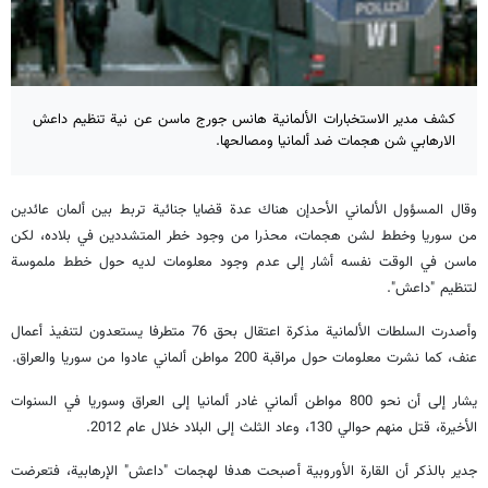
كشف مدير الاستخبارات الألمانية هانس جورج ماسن عن نية تنظيم داعش
الارهابي شن هجمات ضد ألمانيا ومصالحها.
وقال المسؤول الألماني الأحدإن هناك عدة قضايا جنائية تربط بين ألمان عائدين
من سوريا وخطط لشن هجمات، محذرا من وجود خطر المتشددين في بلاده، لكن
ماسن في الوقت نفسه أشار إلى عدم وجود معلومات لديه حول خطط ملموسة
لتنظيم "داعش".
وأصدرت السلطات الألمانية مذكرة اعتقال بحق 76 متطرفا يستعدون لتنفيذ أعمال
عنف، كما نشرت معلومات حول مراقبة 200 مواطن ألماني عادوا من سوريا والعراق.
يشار إلى أن نحو 800 مواطن ألماني غادر ألمانيا إلى العراق وسوريا في السنوات
الأخيرة، قتل منهم حوالي 130، وعاد الثلث إلى البلاد خلال عام 2012.
جدير بالذكر أن القارة الأوروبية أصبحت هدفا لهجمات "داعش" الإرهابية، فتعرضت