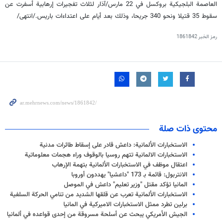
العاصمة البلجيكية بروكسل في 22 مارس/آذار لثلاث تفجيرات إرهابية أسفرت عن
سقوط 35 قتيلا ونحو 340 جريحا، وذلك بعد أيام على اعتداءات باريس./انتهى/
رمز الخبر
1861842
محتوى ذات صلة
الاستخبارات الألمانية: داعش قادر على إسقاط طائرات مدنية
الاستخبارات الالمانية تتهم روسيا بالوقوف وراء هجمات معلوماتية
اعتقال موظف في الاستخبارات الألمانية بتهمة الإرهاب
الانتربول: قائمة بـ 173 "داعشيا" يهددون أوروبا
المانيا تؤكد مقتل "وزير تعليم" داعش في الموصل
الاستخبارات الألمانية تعرب عن قلقها الشديد من تنامي الحركة السلفية
برلين تطرد ممثل الاستخبارات الاميركية في المانيا
الجيش الأمريكي يبحث عن أسلحة مسروقة من إحدى قواعده في ألمانيا