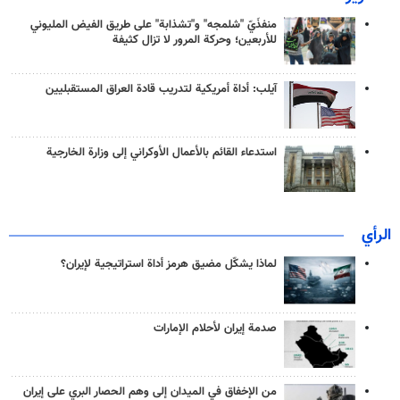
منفذَيّ "شلمجه" و"تشذابة" على طريق الفيض المليوني
للأربعين؛ وحركة المرور لا تزال كثيفة
آيلب: أداة أمريكية لتدريب قادة العراق المستقبليين
استدعاء القائم بالأعمال الأوكراني إلى وزارة الخارجية
الرأي
لماذا يشكّل مضيق هرمز أداة استراتيجية لإيران؟
صدمة إيران لأحلام الإمارات
من الإخفاق في الميدان إلى وهم الحصار البري على إيران