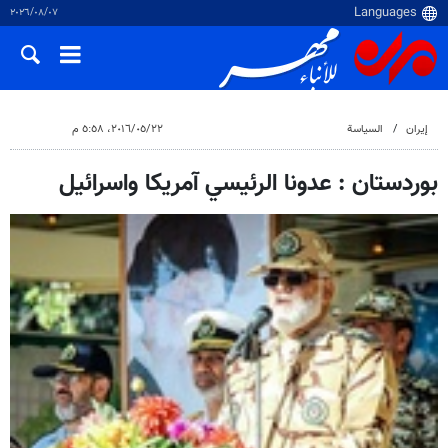
٠٧‏/٠٨‏/٢٠٢٦
إيران
السياسة
٢٢‏/٠٥‏/٢٠١٦، ٥:٥٨ م
بوردستان : عدونا الرئيسي آمريكا واسرائيل