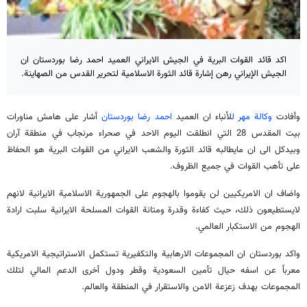
اكد قائد القوات البرية في الجيش الايراني العميد احمد رضا بوردستان ان
الجيش الإيراني رهن إشارة قائد الثورة الاسلامية لتحرير القدس من الصهاينة.
وأفادت
وكالة مهر ل
لأنباء ان العميد
احمد رضا بوردستان
أشار على هامش مناورات
بيت المقدس 28 التي انطلقت اليوم الاحد في صحراء مرنجاب في منطقة آران
وبيدكل الى ان مايطالبه قائد الثورة والشعب الايراني من القوات البرية هو الحفاظ
على تأهب القوات في جميع الظروف.
واضاف ان الامريكيين لن يقوموا بالهجوم على الجمهورية الاسلامية الايرانية لانهم
لايستطيعون ذلك، حيث كفاءة وقدرة ومتانة القوات المسلحة الايرانية سلبت ارادة
الهجوم من الاستكبار العالمي.
واكد بوردستان ان المجموعات الارهابية والتكفيرية تستكمل الاستراتيجية الامريكية
معرباً عن اسفه حيال تأمين السعودية وقطر ودول أخرى الدعم المالي لتلك
المجموعات بهدف زعزعة الامن والاستقرار في المنطقة والعالم.