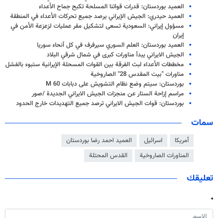
العميد بوردستان: قدرات قواتنا المسلحة تكبح جماح الأعداء
العميد حيدري: الجيش الإيراني يرصد جميع تحركات الأعداء في المنطقة
مسؤول إيراني: السعودية تسعى لتشكيل مقر عمليات لزعزعة الأمن في
إيران
العميد بوردستان: العلم السوري سيرفرف في كل أنحاء سوريا
الجيش الايراني يبدأ مناورات كبرى في شمال شرقي البلاد
مخططات الأعداء لبث الفرقة بين القوات المسحلة الإيرانية ستبوء بالفشل
مناورات "بيت المقدس 28" الصاروخية
بوردستان: سيتم وضع نظام التشويش على دبابات M 60
مراسم إزاحة الستار عن منجزات الجيش الايراني الجديدة /صور
بوردستان: قوات الجيش الايراني ترصد جميع التهديدات خارج الحدود
سمات
أمريكا
اسرائيل
العميد احمد رضا بوردستان
المناورات الصاروخية
القدس المحتلة
تعليقك