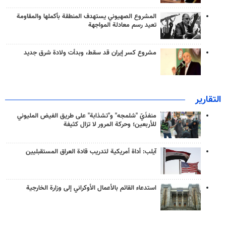
المشروع الصهيوني يستهدف المنطقة بأكملها والمقاومة
تعيد رسم معادلة المواجهة
مشروع كسر إيران قد سقط، وبدأت ولادة شرق جديد
التقارير
منفذَيّ "شلمجه" و"تشذابة" على طريق الفيض المليوني
للأربعين؛ وحركة المرور لا تزال كثيفة
آيلب: أداة أمريكية لتدريب قادة العراق المستقبليين
استدعاء القائم بالأعمال الأوكراني إلى وزارة الخارجية