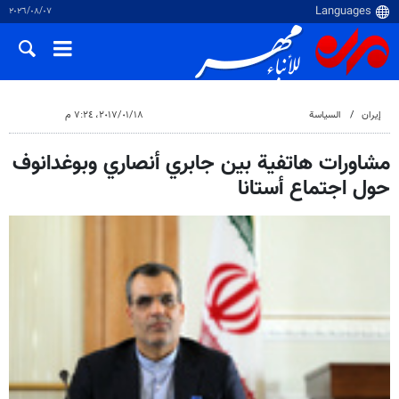
٠٧‏/٠٨‏/٢٠٢٦
إيران
السياسة
١٨‏/٠١‏/٢٠١٧، ٧:٢٤ م
مشاورات هاتفية بين جابري أنصاري وبوغدانوف
حول اجتماع أستانا