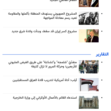
النظام العالمي الجديد
المشروع الصهيوني يستهدف المنطقة بأكملها والمقاومة
تعيد رسم معادلة المواجهة
مشروع كسر إيران قد سقط، وبدأت ولادة شرق جديد
التقارير
منفذَيّ "شلمجه" و"تشذابة" على طريق الفيض المليوني
للأربعين؛ وحركة المرور لا تزال كثيفة
آيلب: أداة أمريكية لتدريب قادة العراق المستقبليين
استدعاء القائم بالأعمال الأوكراني إلى وزارة الخارجية