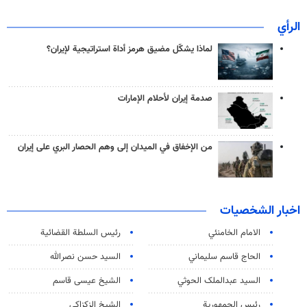
الرأي
لماذا يشكّل مضيق هرمز أداة استراتيجية لإيران؟
صدمة إيران لأحلام الإمارات
من الإخفاق في الميدان إلى وهم الحصار البري على إيران
اخبار الشخصيات
الامام الخامنئي
رئیس السلطة القضائیة
الحاج قاسم سليماني
السيد حسن نصرالله
السید عبدالملک الحوثي
الشيخ عيسى قاسم
رئيس الجمهورية
الشيخ الزكزاكي