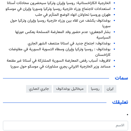
الخارجية الكازاخستانية: روسيا وإيران وتركيا سيحضرون محادثات أستانا
استعدادات لاجتماع وزراء خارجية روسيا وتركيا وسوريا وإيران في موسكو
طهران وروسيا تحاولان انهاء الوضع المتأزم في حلب
بوغدانوف يكشف عن لقاء بين وزراء خارجية روسيا وإيران وتركيا حول
سوريا
بشار الجعفري: عدم حضور وفد المعارضة المسلحة يعكس عورتها
السياسية
بوغدانوف: اجتماع جديد في استانا منتصف الشهر الجاري
بوغدانوف : روسيا وتركيا وإيران وسطاء التسوية السورية في مفاوضات
كازاخستان
لافروف: أسباب رفض المعارضة السورية المشاركة في أستانا غير مقنعة
مساعد وزير الخارجية الايراني يجري مشاورات في موسكو حول سوريا
سمات
ايران
روسيا
ميخائيل بوغدانوف
جابري انصاري
تعليقك