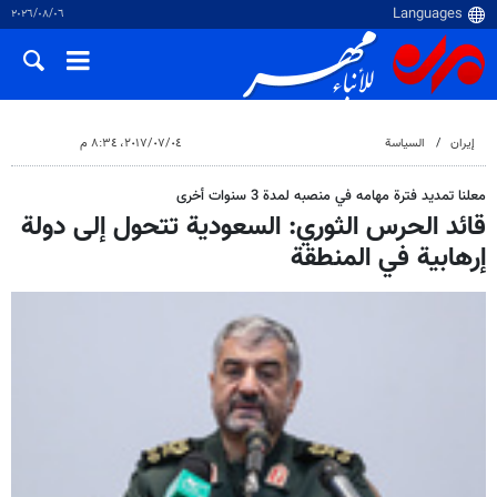
٠٦‏/٠٨‏/٢٠٢٦
إيران
السياسة
٠٤‏/٠٧‏/٢٠١٧، ٨:٣٤ م
معلنا تمديد فترة مهامه في منصبه لمدة 3 سنوات أخرى
قائد الحرس الثوري: السعودية تتحول إلى دولة
إرهابية في المنطقة