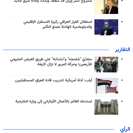
مشروع كسر إيران قد سقط، وبدأت ولادة شرق جديد
استقلال القرار العراقي ركيزة الاستقرار الإقليمي
والدبلوماسية الهادئة تصنع التأثير
التقارير
منفذَيّ "شلمجه" و"تشذابة" على طريق الفيض المليوني
للأربعين؛ وحركة المرور لا تزال كثيفة
آيلب: أداة أمريكية لتدريب قادة العراق المستقبليين
استدعاء القائم بالأعمال الأوكراني إلى وزارة الخارجية
الرأي