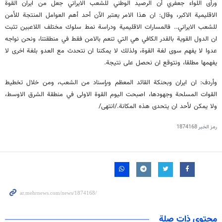
ورأى اللواء جعفري أن الرصيد الوطني للشعب الايراني جعل من ايران القوة
الاقليمية الاكبر، وقال: ان هذا الامر يعتبر الآن أحد أهم العوامل المنتجة للأمن
للشعب الايراني.. فالمسارات الاقليمية ودراسة نمط سلوك مختلف اللاعبين تثبت
ان الدول القوية بالقدر الكافي هي التي تنعم بالامن فقط في منطقتنا، ونحن نواجه
عدوا لا يفهم سوى لغة القوة، ولذلك لا يمكننا ان نتحدث مع العدو بلغة اخرى لا
يفهمها مطلقا، ونتوقع ان نحصل على نتيجة.
وأردف: ان ايران وبحنكة القائد المعظم وبإسناد من الشعب، ومن خلال تخطيط
القوات المسلحة وجهودها، اصبحت اليوم القوة الاولى في منطقة الشرق الاوسط،
ولا يمكن لأحد ان يتحدى هذه المكانة./انتهى/
رمز الخبر
1874168
محتوى ذات صلة