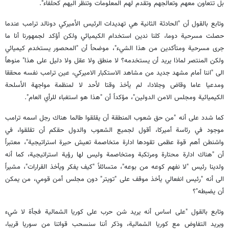
بل تتعاون معهم وتعالجهم وتقدم لهم المعلومات وتنظر اليهم كحلفاء".
وتابع بالقول أن "الحادثة الثانية هي تهديدات الرئيس الأميركي دونالد ترامب عندما
حصلت مسرحية دوما، كلنا ندين استخدام الكيميائي ولكن أؤكد لجمهورنا أنا ما
جرى مسرحية ومتأكدين من هذا الشيء"، موضحاً أن "المحصور يستخدم كيميائي
ولكن المنتصر لماذا يريد أن يستخدمه؟ لا منطق ولا عقل ولا دليل على هذا" منوهاً
الى "اننا أمام مشهد جديد من مشاهد الاستكبار الاميركي، عين ترامب نفسه محققا
ومدعيا عاما وقاض وجلادا، لم يأخذ وقتا لأحد لا لمنظمة مواجهة الأسلحة
الكيميائية ومجلس الامن الدولين"، مؤكداً أن "هذا هو استغباء للرأي العام".
كما شدد على أنه "من حق شعوب المنطقة أن يقلقوا طالما هناك رجل اسمه ترامب
موجود في رئاسة أميركا، أقول لجميع الشعوب والدول حقكم أن تقلقوا، في
واشنطن أهم قوة عظمى تقودها ادارة متخاصمة تعيش حيرة استراتيجية"، معتبراً
أن "هناك ادارة محتارة ومرتكبة ومتخاصمة وليس لها رؤية استراتيجية، كما أنه
ولدينا رئيس "لا نفهم كوعه من بوعه"، متسائلاً "كيف يفكر ويأخذ القرارات"، مشيراً
الى أنه "رئيس انفعالي يأخذ موقف على "تويتر" دون مجلس أمن قومي، من يمكن
أن يضبطه"؟
وتابع بالقول "على اساس أنه يريد شن حرب على كوريا الشمالية فجأة لا شيء
ويريد التفاوض مع كوريا الشمالية، وذكر أننا سنسحب قواتنا من سوريا قريبا،