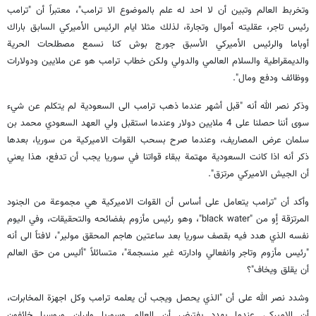
وتخربط العالم وتبين أن لا احد له علم بالموضوع الا ترامب"، معتبراً أن "ترامب
رئيس تاجر، عقليته أموال وتجارة، لذلك مثلا ايام الرئيس الأميركي السابق باراك
أوباما والرئيس الأميركي الأسبق جورج بوش كنا نسمع مصطلحات الحرية
والديمقراطية والسلام العالمي والدولي ولكن خطاب ترامب هو عن ملايين ودولارات
ووظائف ودفع ومال".
وذكر نصر الله أنه "قبل أشهر عندما ذهب ترامب الى السعودية لم يتكلم عن شيء
سوى أننا حصلنا على 4 ملايين دولار وعندما استقبل ولي العهد السعودي محمد بن
سلمان عرض المصاريف، وعندما صرح بسحب القوات الاميركية من سوريا، بعدها
ذكر أنه اذا كانت السعودية مهتمة ببقاء قواتنا في سوريا يجب أن تدفع، هذا يعني
أن الجيش الاميركي مرتزق".
وأكد أن "ترامب يتعامل على أساس أن القوات الاميركية هي مجموعة من الجنود
المرتزقة أٍو من "black water"، وهو رئيس مأزوم بفضائحه والتحقيقات، وفي اليوم
نفسه الذي هدد فيه بقصف سوريا بعد ساعتين هاجم المحقق مولير"، لافتاً الى أنه
"رئيس مأزوم وتاجر وانفعالي وادارته غير منسجمة"، متسائلاً "أليس من حق العالم
أن يقلق ويخاف"؟
وشدد نصر الله على أن "الذي يحصل ويجب أن يعلمه ترامب وكل اجهزة المخابرات،
أن الاميركي عندما يهدد يفترض أن العالم وسوريا وايران وروسيا خائفون