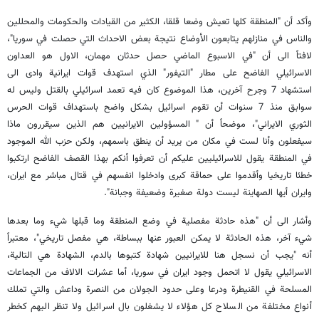
وأكد أن "المنطقة كلها تعيش وضعا قلقا، الكثير من القيادات والحكومات والمحللين
والناس في منازلهم يتابعون الأوضاع نتيجة بعض الاحداث التي حصلت في سوريا"،
لافتاً الى أن "في الاسبوع الماضي حصل حدثان مهمان، الاول هو العداون
الاسرائيلي الفاضح على مطار "التيفور" الذي استهدف قوات ايرانية وادى الى
استشهاد 7 وجرح آخرين، هذا الموضوع كان فيه تعمد اسرائيلي بالقتل وليس له
سوابق منذ 7 سنوات أن تقوم اسرائيل بشكل واضح باستهداف قوات الحرس
الثوري الايراني"، موضحاً أن " المسؤولين الايرانيين هم الذين سيقررون ماذا
سيفعلون وأنا لست في مكان من يريد أن ينطق باسمهم، ولكن حزب الله الموجود
في المنطقة يقول للاسرائيليين عليكم أن تعرفوا أنكم بهذا القصف الفاضح ارتكبوا
خطئا تاريخيا وأقدموا على حماقة كبرى وادخلوا انفسهم في قتال مباشر مع ايران،
وايران أيها الصهاينة ليست دولة صغيرة وضعيفة وجبانة".
وأشار الى أن "هذه حادثة مفصلية في وضع المنطقة وما قبلها شيء وما بعدها
شيء آخر، هذه الحادثة لا يمكن العبور عنها ببساطة، هي مفصل تاريخي"، معتبراً
أنه "يجب أن نسجل هنا للايرانيين شهادة كتبوها بالدم، الشهادة هي التالية،
الاسرائيلي يقول لا اتحمل وجود ايران في سوريا، أما عشرات الالاف من الجماعات
المسلحة في القنيطرة ودرعا وعلى حدود الجولان من النصرة وداعش والتي تملك
أنواع مختلفة من السلاح كل هؤلاء لا يشغلون بال اسرائيل ولا تنظر اليهم كخطر