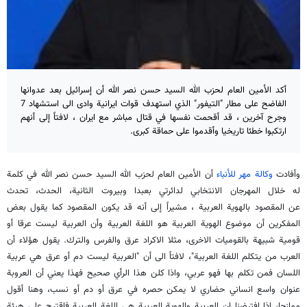
أكد الأمين العام لحزب الله السيد حسن نصر الله أن إسرائيل بعد عدوانها
الفاضح على مطار "التيفور" الذي استهدف قوات ايرانية وادى الى استشهاد 7
وجرح آخرين ، قد أقحمت نفسها في قتال مباشر مع ايران ، لافتاً إلى أنهم
ارتكبوا خطئا تاريخيا وأقدموا على حماقة كبرى.
وأفادت
وكالة مهر للأنباء
أن الأمين العام لحزب الله السيد حسن نصر الله في كلمة
له خلال المهرجان الانتخابي لدائرتي بعبدا وبيروت الثانية، الحدث، تحدث
عن المقصود بالهوية العربية ، مشيراً إلى أنه قد يكون المقصود كما يقول بعض
المفكرين أن موضوع الهوية العربية هو اللغة العربية وأن العربية ليست عرقا أو
قومية شبيهة بالقوميات الاخرى، مثلا الاكراد عرق والفرس والترك. يقول هؤلاء أن
العرب من يتكلم اللغة العربية"، لافتاً الى أن "العربية ليست دم أو عرق هي عربية
اللسان فمن تكلم بها فهو عربي، واذا كلن هذا الرأي صحيح فهذا يعني أن العروبة
عنوان واسع انساني حضاري لا يمكن حصره في عرق أو دم أو نسب، وهنا أقول
ممازحا، اذا افترضنا ان العربية والهوية العربية هي اللغة العربية فاقترح على هيئة