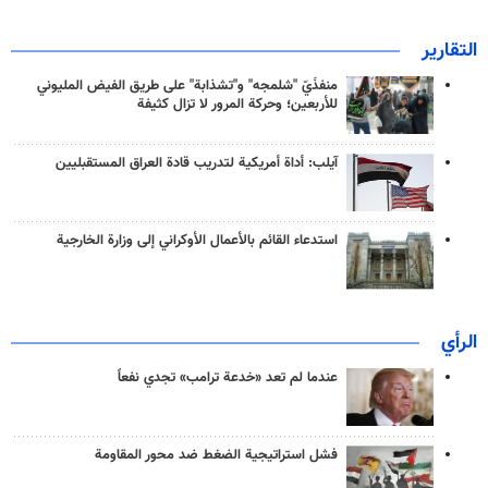
التقارير
منفذَيّ "شلمجه" و"تشذابة" على طريق الفيض المليوني
للأربعين؛ وحركة المرور لا تزال كثيفة
آيلب: أداة أمريكية لتدريب قادة العراق المستقبليين
استدعاء القائم بالأعمال الأوكراني إلى وزارة الخارجية
الرأي
عندما لم تعد «خدعة ترامب» تجدي نفعاً
فشل استراتيجية الضغط ضد محور المقاومة