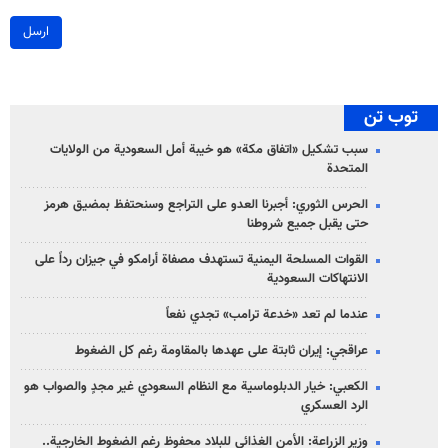
ارسل
توب تن
سبب تشكيل «اتفاق مكة» هو خيبة أمل السعودية من الولايات
المتحدة
الحرس الثوري: أجبرنا العدو على التراجع وسنحتفظ بمضيق هرمز
حتى يقبل جميع شروطنا
القوات المسلحة اليمنية تستهدف مصفاة أرامكو في جيزان رداً على
الانتهاكات السعودية
عندما لم تعد «خدعة ترامب» تجدي نفعاً
عراقجي: إيران ثابتة على عهدها بالمقاومة رغم كل الضغوط
الكعبي: خيار الدبلوماسية مع النظام السعودي غير مجدٍ والصواب هو
الرد العسكري
وزير الزراعة: الأمن الغذائي للبلاد محفوظ رغم الضغوط الخارجية..