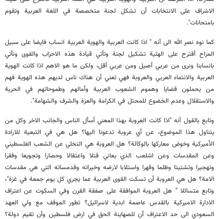
الاشراف على الانتخابات أن تشكل لجنة متخصصة في اللغة العربية وتقوم
بامتحانات".
كما نوه نصر الله الى أنه " اذا كانت العربية والهوية العربية انساب فايضا على سبيل
المزاح أقترح على الهئية تشكيل لجنة وتأتي قيادة هذه الاحزاب والقوى ونأتي
بانسابنا ونرى من عربي أصيل ومن عربي أقل، ولكن ما هو الاهم اذا كانت الهوية
العربية والانتماء العربي والعروبة فهي تعني أن هناك ناس لديهم هذه الهوية فهم
من يحملون قضايا وهموم الشعوب العربية وأمالهم وطموحاتهم في الحرية
والاستقلال وعدم الخضوع للمحتل في الكرامة والعزة والشرف والشهامة".
وتابع بالقول أنه "اذا كانت العروبة بهذا المعني أسأل الناس والجانب الاخر وكل من
يتناول هذا الموضوع، عن أي عروبة تدعونا اليها؟ هل هي في التبعية للارادة
الأميركية وخوض معاركها بالوكالة؟ هل العروبة هي التخلي عن الشعب الفلسطيني
وعن المقدسات وعن اشلعب الذي يعاني قتلا واعتقالا وحصارا وتجويعا وفقرا
وتهجيرا وتشتيتا وظلما وقهرا واستلابا لارضه وخيراته وقدمساته التي هي مقدسات
الامة؟ هل هي العروبة أن تسكت القوى العربية عما يجري كل يوم جمعة في غزة"،
وتابع متسائلا " هل العروبة الموافقة على صفقة القرن وفي السكوت عن اعتراف
الادارة الاميركية بالقدس عاصمة ابدية لاسرائيل؟ تطور الموقف مع ولي العهد
السعودي الى حد الاعتراف أن للصهاينة الحق في ارض فلسطين وأن تقيم دولة؟