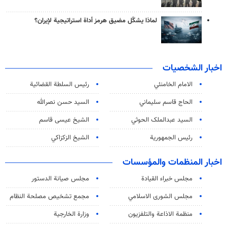
لماذا يشكّل مضيق هرمز أداة استراتيجية لإيران؟
اخبار الشخصيات
الامام الخامنئي
رئیس السلطة القضائیة
الحاج قاسم سليماني
السيد حسن نصرالله
السید عبدالملک الحوثي
الشيخ عيسى قاسم
رئيس الجمهورية
الشيخ الزكزاكي
اخبار المنظمات والمؤسسات
مجلس خبراء القيادة
مجلس صيانة الدستور
مجلس الشورى الاسلامي
مجمع تشخيص مصلحة النظام
منظمة الاذاعة والتلفزیون
وزارة الخارجية