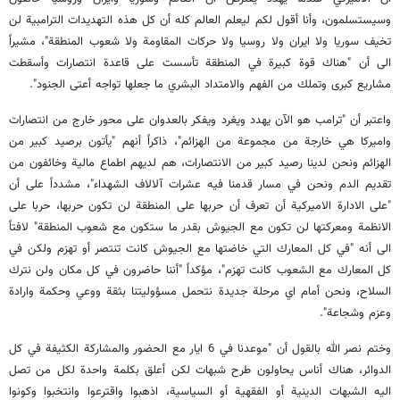
وسيستسلمون، وأنا أقول لكم ليعلم العالم كله أن كل هذه التهديدات الترامبية لن
تخيف سوريا ولا ايران ولا روسيا ولا حركات المقاومة ولا شعوب المنطقة"، مشيراً
الى أن "هناك قوة كبيرة في المنطقة تأسست على قاعدة انتصارات وأسقطت
مشاريع كبرى وتملك من الفهم والامتداد البشري ما جعلها تواجه أعتى الجنود".
واعتبر أن "ترامب هو الآن يهدد ويغرد ويفكر بالعدوان على محور خارج من انتصارات
واميركا هي خارجة من مجموعة من الهزائم"، ذاكراً أنهم "يأتون برصيد كبير من
الهزائم ونحن لدينا رصيد كبير من الانتصارات، هم لديهم اطماع مالية وخائفون من
تقديم الدم ونحن في مسار قدمنا فيه عشرات آلالاف الشهداء"، مشدداً على أن
"على الادارة الاميركية أن تعرف أن حربها على المنطقة لن تكون حربها، حربا على
الانظمة ومعركتها لن تكون مع الجيوش بقدر ما ستكون مع شعوب المنطقة" لافتاً
الى أنه "في كل المعارك التي خاضتها مع الجيوش كانت تنتصر أو تهزم ولكن في
كل المعارك مع الشعوب كانت تهزم"، مؤكداً "أننا حاضرون في كل مكان ولن نترك
السلاح، ونحن أمام اي مرحلة جديدة نتحمل مسؤوليتنا بثقة ووعي وحكمة وارادة
وعزم وشجاعة".
وختم نصر الله بالقول أن "موعدنا في 6 ايار مع الحضور والمشاركة الكثيفة في كل
الدوائر، هناك أناس يحاولون طرح شبهات لكن أعلق بكلمة واحدة لكل من تصل
اليه الشبهات الدينية أو الفقهية أو السياسية، اذهبوا واقترعوا وانتخبوا وكونوا