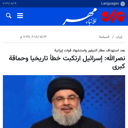
٠٩‏/٠٨‏/٢٠٢٦
إيران
السياسة
١٣‏/٠٤‏/٢٠١٨، ٧:٣٤ م
بعد استهداف مطار التيفور واستشهاد قوات إيرانية
نصرالله: إسرائيل ارتكبت خطأ تاريخيا وحماقة
كبرى