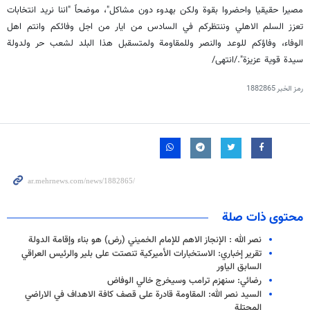
مصيرا حقيقيا واحضروا بقوة ولكن بهدوء دون مشاكل"، موضحاً "اننا نريد انتخابات
تعزز السلم الاهلي وننتظركم في السادس من ايار من اجل وفائكم وانتم اهل
الوفاء، وفاؤكم للوعد والنصر وللمقاومة ولمتسقبل هذا البلد لشعب حر ولدولة
سيدة قوية عزيزة"./انتهى/
رمز الخبر
1882865
محتوى ذات صلة
نصر الله : الإنجاز الاهم للإمام الخميني (رض) هو بناء وإقامة الدولة
تقرير إخباري: الاستخبارات الأميركية تنصتت على بلير والرئيس العراقي
السابق الياور
رضائي: سنهزم ترامب وسيخرج خالي الوفاض
السيد نصر الله: المقاومة قادرة على قصف كافة الاهداف في الاراضي
المحتلة