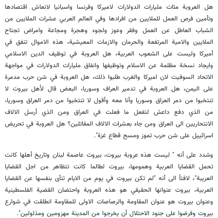
هل العروبة مئات مليارات الدولارات لاميركا وفرنسا واسبانيا لانعاش اقتصادها
وتأمين فرص العمل للملايين من افرادها وفي العالم العربي عشرات الملايين من
الشباب العاطل عن العمل وفقر وعوز ولجوء وهجرة ومجاعة وامراض تجتاح
الملايين والامية المرتفعة والحرمان والازمات المعيشية، هذه الاموال تنفق في
أميركا وليست على الشعوب العربية، هل العروبة في توظيف الدين الاسلامي
وايجاد نسخة مظلمة عن الاسلام وتوظيفها وانفاق مليارات الدولارات في مواجهة
الاتحاد السوفيت لان اميركا والغرب طلبوا ذلك، هل العروبة في شن حرب مدمرة
على اليمن، هل العروبة في تدمير العراف وسوريا، البعض قال لأهل بيروت لا
تنتخبوا من دمر العراق وسوريا وأنا معه وأقول لا تنتخبوا من دمر العراق وسوريا،
من الذي دفع داعش لتفعل ما فعلت في العراق ومن الذي أرسل الالاف
الانتحاريين الى العراق ومن جاء بعشرات الالاف المقاتلين؟ هل العروبة في تحريض
اسرائييل على شن حرب تموز ومسح قطاع غزة".
وشدد على أنه " ليست هذه عروبة بيروت، بيروت عاصمة لبنان وتاريخ أهلها كانت
تحمل القضايا العربية وهمومها، بيروت لطالما كانت تتظاهر من اجل القضايا
العريبة"، لافتاً الى أنه "لم تكن بيروت في يوم من الايام تنأى بنفسها عن القضايا
العربية، بيروت عنوانها الحقيقي هو هذه العروبة واحتضان القضية الفلسطينية
وعنوان بيروت هو عنوان المقاومة والرصاصات الاولى للمقاومة انطلقت في شوارع
بيروت وفرضوا على جنود الاحتلال أن يخرجوا من المدينة مهزومين ومذلولين".