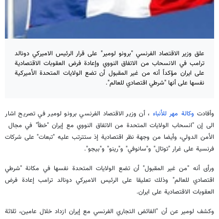
علق وزير الاقتصاد الفرنسي "برونو لومير" على قرار الرئيس الاميركي ​دونالد
ترامب​ في الانسحاب من الاتفاق النووي وإعادة فرض العقوبات الاقتصادية
على ​ايران مؤكداً أنه من غير المقبول أن تضع الولايات المتحدة الأميركية
نفسها على أنها "شرطي اقتصادي للعالم".
وأفادت
وكالة مهر للأنباء
، أن وزير ​الاقتصاد​ الفرنسي برونو لومير في تصريح اشار
الى إن "انسحاب الولايات المتحدة من ​الاتفاق النووي​ مع ​إيران​ "خطأ" في مجال ​
الأمن​ الدولي، وأيضا من وجهة نظر اقتصادية إذ ستترتب عليه "تبعات" على شركات
فرنسية على غرار "​توتال​" و"سانوفي" و"رينو" و"بيجو".
ورأى أنه "من غير المقبول" أن تضع ​الولايات المتحدة​ نفسها في مكانة "شرطي
اقتصادي للعالم" وذلك تعليقا على الرئيس الاميركي ​دونالد ترامب​ إعادة فرض
العقوبات الاقتصادية على ​ايران​.
وكشف لومير عن أن "الفائض التجاري الفرنسي مع إيران ازداد خلال عامين، ثلاثة