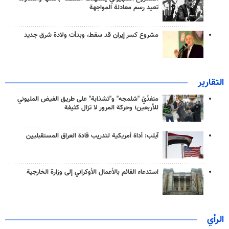
تعيد رسم معادلة المواجهة
مشروع كسر إيران قد سقط، وبدأت ولادة شرق جديد
التقارير
منفذَيّ "شلمجه" و"تشذابة" على طريق الفيض المليوني
للأربعين؛ وحركة المرور لا تزال كثيفة
آيلب: أداة أمريكية لتدريب قادة العراق المستقبليين
استدعاء القائم بالأعمال الأوكراني إلى وزارة الخارجية
الرأي