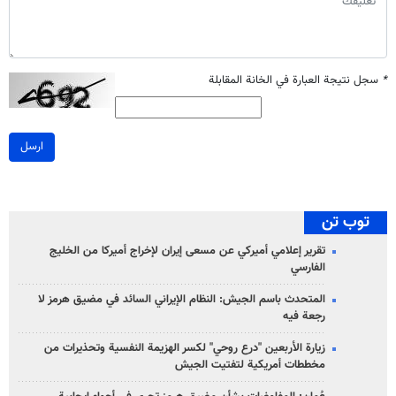
*
سجل نتيجة العبارة في الخانة المقابلة
ارسل
توب تن
تقرير إعلامي أميركي عن مسعى إيران لإخراج أميركا من الخليج
الفارسي
المتحدث باسم الجيش: النظام الإيراني السائد في مضيق هرمز لا
رجعة فيه
زيارة الأربعين "درع روحي" لكسر الهزيمة النفسية وتحذيرات من
مخططات أمريكية لتفتيت الجيش