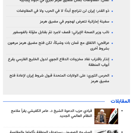
عُمان: المفاوضات بشأن مضيق هرمز تجري في أجواء إيجابية
ذو القدر: إيران لن تتراجع أبداً؛ لا في الحرب ولا في المفاوضات
سفينة إماراتية تتعرض لهجوم في مضيق هرمز
نائب وزير الصحة الإيراني: قصف لامِرد تمّ بقنابل ملوّثة بالفوسفور
عراقجي: الاتفاق مع عُمان بات وشيكاً، لكن فتح مضيق هرمز مرهون
بشروط أخرى
إنذار باقتراب نفاد مخزونات الدفاع الجوي لدول الخليج الفارسي يقرع
أبواب المنطقة
الحرس الثوري: على الولايات المتحدة قبول شروط إيران لإعادة فتح
مضيق هرمز
المقابلات
قيادي حزب الدعوة الشيخ د. عامر الكفيشي يقرأ ملامح
النظام العالمي الجديد
المشروع الصهيوني يستهدف المنطقة بأكملها والمقاومة