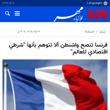
٠٨‏/٠٨‏/٢٠٢٦
إيران
السياسة
٠٩‏/٠٥‏/٢٠١٨، ٣:٠٧ م
فرنسا تنصح واشنطن ألا تتوهم بأنها "شرطي
اقتصادي للعالم"