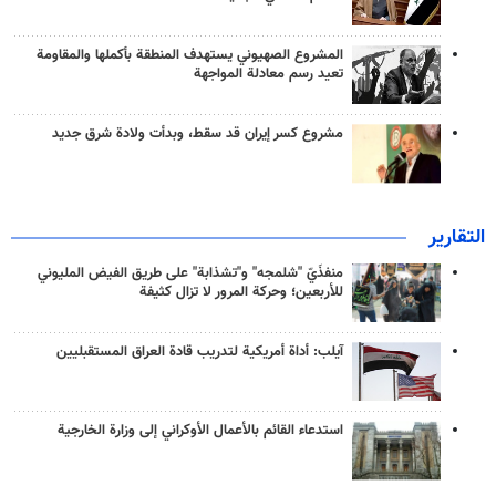
المشروع الصهيوني يستهدف المنطقة بأكملها والمقاومة
تعيد رسم معادلة المواجهة
مشروع كسر إيران قد سقط، وبدأت ولادة شرق جديد
التقارير
منفذَيّ "شلمجه" و"تشذابة" على طريق الفيض المليوني
للأربعين؛ وحركة المرور لا تزال كثيفة
آيلب: أداة أمريكية لتدريب قادة العراق المستقبليين
استدعاء القائم بالأعمال الأوكراني إلى وزارة الخارجية