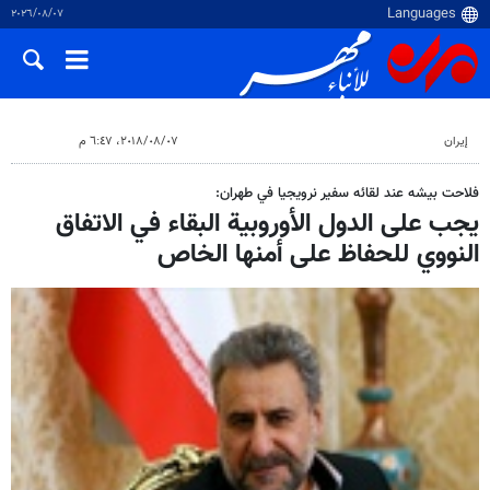
٠٧‏/٠٨‏/٢٠٢٦
إيران
٠٧‏/٠٨‏/٢٠١٨، ٦:٤٧ م
فلاحت بيشه عند لقائه سفير نرويجيا في طهران:
يجب على الدول الأوروبية البقاء في الاتفاق
النووي للحفاظ على أمنها الخاص