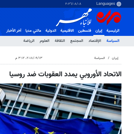
٠٨‏/٠٨‏/٢٠٢٦
الرئيسية
إيران
فلسطین
الاقلیمیة
الدولية
مالتي مدیا
آخر الأخبار
السياسة
الإقتصاد
المجتمع
الثقافة
العلوم
الرياضة
إيران
السياسة
١٣‏/٠٩‏/٢٠١٨، ٣:١٢ م
الاتحاد الأوروبي يمدد العقوبات ضد روسيا