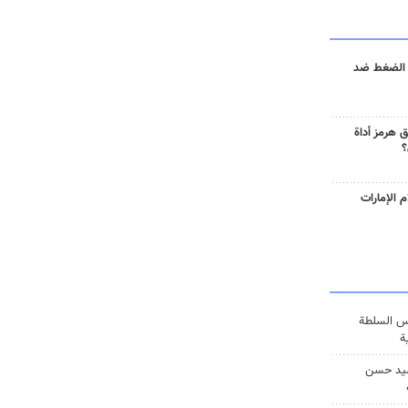
 الضغط ضد
 هرمز أداة
؟
 الإمارات
س السلطة
ة
يد حسن