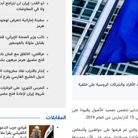
ذو القدر: إيران لن تتراجع أبدا
ولا في المفاوضات
سفينة إماراتية تتعرض لهج
هرمز
نائب وزير الصحة الإيراني: قصف
بقنابل ملوّثة بالفوسفور
عراقجي: الاتفاق مع عُمان با
فتح مضيق هرمز مرهون بشر
إنذار باقتراب نفاد مخزونات ا
لدول الخليج الفارسي يقرع أب
الأفراد والشركات الروسية على خلفية
الحرس الثوري: على الولايات
شروط إيران لإعادة فتح مضي
دابير تتضمن تجميد الأصول وقيودا على
المقابلات
قيادي حزب الدعوة
تحاد الأوروبي، والتي تم فرضها على مواطنين وأشخاص
الكفيشي يقرأ ملا
رانيا وسيادتها. ويتم حتى الآن تمديدها