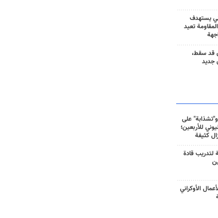
ني يستهدف
المقاومة تعيد
جهة
 قد سقط،
 جديد
و"تشذابة" على
وني للأربعين؛
زال كثيفة
ة لتدريب قادة
ين
أعمال الأوكراني