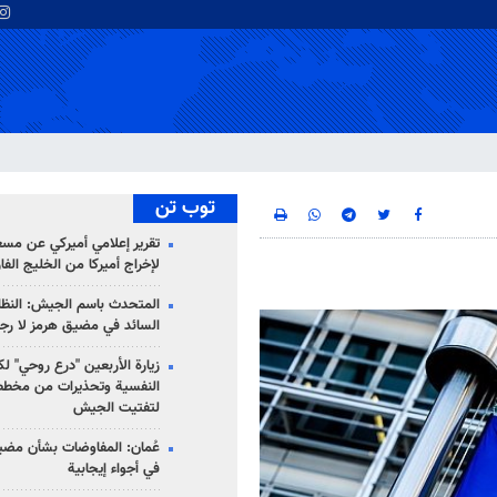
توب تن
تقرير إعلامي أميركي عن مسع
لإخراج أميركا من الخليج الف
المتحدث باسم الجيش: النظام 
السائد في مضيق هرمز لا رج
زيارة الأربعين "درع روحي" لك
النفسية وتحذيرات من مخطط
لتفتيت الجيش
عُمان: المفاوضات بشأن مضي
في أجواء إيجابية