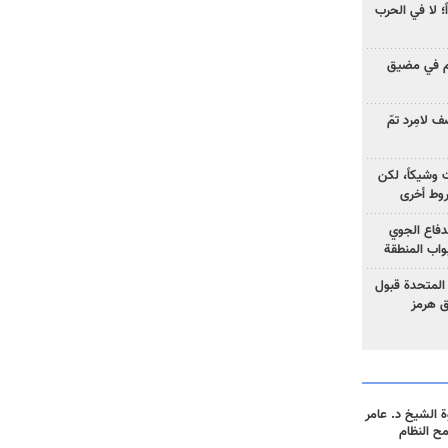
ً؛ لا في الحرب
وم في مضيق
 لامِرد تمّ
ت وشيكاً، لكن
وط أخرى
لدفاع الجوي
واب المنطقة
 المتحدة قبول
ق هرمز
 الشيخ د. عامر
مح النظام