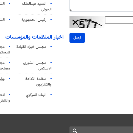
السید عبدالملک
الش
الحوثي
رئيس الجمهورية
الشي
اخبار المنظمات والمؤسسات
ارسل
مجلس خبراء القيادة
مجل
الدستو
مجلس الشورى
مجم
الاسلامي
مصلحة 
منظمة الاذاعة
وزار
والتلفزیون
البنك المركزي
اتحا
والتلفز