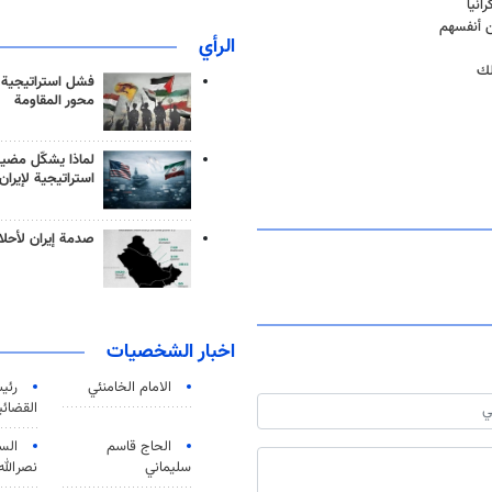
انيا
ن أنفسهم
الرأي
فشل استراتيجية
محور المقاومة
لماذا يشكّل مضيق
استراتيجية لإيران
صدمة إيران لأحلام
اخبار الشخصيات
الامام الخامنئي
رئی
القضائی
الحاج قاسم
الس
سليماني
نصرالله