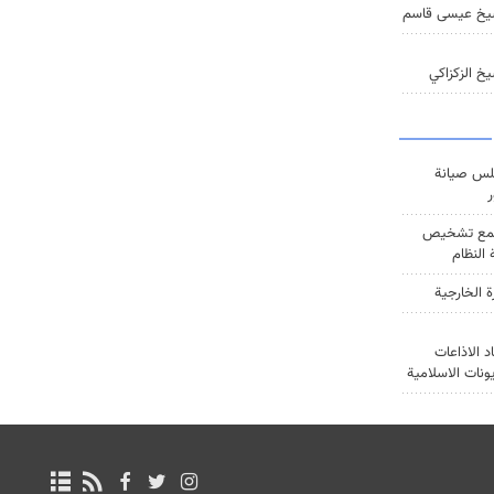
يخ عيسى قاسم
خ الزكزاكي
س صيانة
ر
ع تشخيص
النظام
ة الخارجية
د الاذاعات
يونات الاسلامية