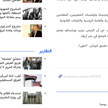
العالمي الجديد
المشروع الصهيو
المنطقة بأكملها و
دونيتسك ولوغنسك الشعبيتين، المعلنتين
رسم معادلة الموا
لعامة الروسية والكيانات القانونية.
مشروع كسر إيران
، عن أن الرئيس بيترو بورشينكو، يعتزم
وبدأت ولادة شرق
 الوضع في بحر آزوف.
ر مضيق كيرتش. /انتهى/.
التقارير
منفذَيّ "شلمجه" 
طريق الفيض الملي
وحركة المرور لا ت
آيلب: أداة أمريكي
العراق المستقبلي
استدعاء القائم بال
إلى وزارة الخارجية
 روسيا