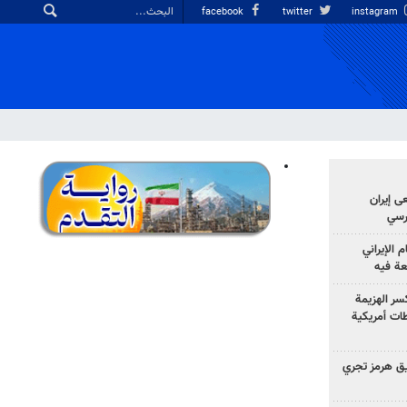
facebook
twitter
instagram
ى إيران
ارسي
الإيراني
عة فيه
سر الهزيمة
ات أمريكية
ق هرمز تجري