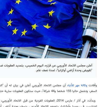
أعلن مجلس الاتحاد الأوروبي عن قراره، اليوم الخميس، بتمديد العقوبات ضد 
"تقويض وحدة أراضي أوكرانيا"، لمدة نصف عام.
وأفادت
وكالة مهر للأنباء
أن مجلس الاتحاد الأوروبي أعلن في بيان له أن "الت
السفر، وتشمل حاليا 155 شخصا و44 شركة"، حيث ستكون العقوبات سارية حتى 15 آذار/مارس من العام 2019.
وبدأت، في آذار / مارس 2014، العقوبات الفردية من قبل الا
اعتباريين في روسيا وأوكرانيا، يتهمهم الاتحاد الأوروبي بنسف وحدة أراضي أوك