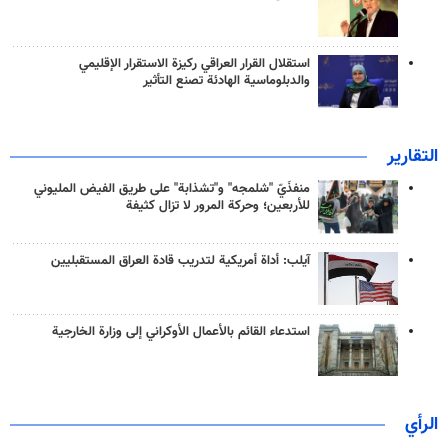
استقلال القرار العراقي ركيزة الاستقرار الإقليمي
والدبلوماسية الهادئة تصنع التأثير
التقارير
منفذَيّ "شلمجه" و"تشذابة" على طريق الفيض المليوني
للأربعين؛ وحركة المرور لا تزال كثيفة
آيلب: أداة أمريكية لتدريب قادة العراق المستقبليين
استدعاء القائم بالأعمال الأوكراني إلى وزارة الخارجية
الرأي