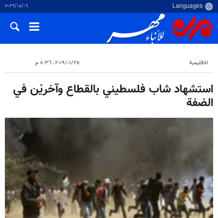
٠٦‏/٠٨‏/٢٠٢٦
الاقلیمیة
٢٥‏/٠١‏/٢٠١٩، ٨:٣٦ م
استشهاد شاب فلسطيني بالقطاع وآخريْن في
الضفة