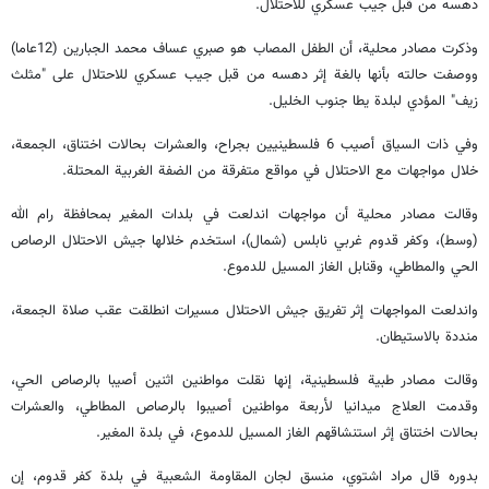
دهسه من قبل جيب عسكري للاحتلال.
وذكرت مصادر محلية، أن الطفل المصاب هو صبري عساف محمد الجبارين (12عاما)
ووصفت حالته بأنها بالغة إثر دهسه من قبل جيب عسكري للاحتلال على "مثلث
زيف" المؤدي لبلدة يطا جنوب الخليل.
وفي ذات السياق أصيب 6 فلسطينيين بجراح، والعشرات بحالات اختناق، الجمعة،
خلال مواجهات مع الاحتلال في مواقع متفرقة من الضفة الغربية المحتلة.
وقالت مصادر محلية أن مواجهات اندلعت في بلدات المغير بمحافظة رام الله
(وسط)، وكفر قدوم غربي نابلس (شمال)، استخدم خلالها جيش الاحتلال الرصاص
الحي والمطاطي، وقنابل الغاز المسيل للدموع.
واندلعت المواجهات إثر تفريق جيش الاحتلال مسيرات انطلقت عقب صلاة الجمعة،
منددة بالاستيطان.
وقالت مصادر طبية فلسطينية، إنها نقلت مواطنين اثنين أصيبا بالرصاص الحي،
وقدمت العلاج ميدانيا لأربعة مواطنين أصيبوا بالرصاص المطاطي، والعشرات
بحالات اختناق إثر استنشاقهم الغاز المسيل للدموع، في بلدة المغير.
بدوره قال مراد اشتوي، منسق لجان المقاومة الشعبية في بلدة كفر قدوم، إن