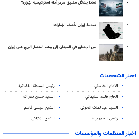
لماذا يشكّل مضيق هرمز أداة استراتيجية لإيران؟
صدمة إيران لأحلام الإمارات
من الإخفاق في الميدان إلى وهم الحصار البري على إيران
اخبار الشخصيات
الامام الخامنئي
رئیس السلطة القضائیة
الحاج قاسم سليماني
السيد حسن نصرالله
السید عبدالملک الحوثي
الشيخ عيسى قاسم
رئيس الجمهورية
الشيخ الزكزاكي
اخبار المنظمات والمؤسسات