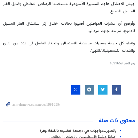
جيش الاحتلال هاجم المسيرة الأسبوعية مستخدما الرصاص المطاطي وقنابل الغاز
المسيل للدموع.
وأوضح أن عشرات المواطنين أصيبوا بحالات اختناق إثر استنشاق الغاز المسيل
للدموع، تم معالجتهم ميدانيا.
وتنظم كل جمعة مسيرات مناهضة للاستيطان والجدار الفاصل في عدد من القرى
والبلدات الفلسطينية./انتهى/
رمز الخبر
1891659
محتوى ذات صلة
بالصور..مواجهات في «جمعة غضب» بالضفة وغزة
إصابة عشرة فلسطينيين بالرصاص المطاطي